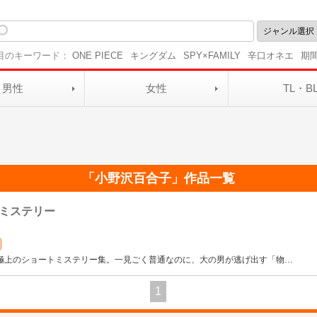
目のキーワード：
ONE PIECE
キングダム
SPY×FAMILY
辛口オネエ
期
男性
女性
TL・B
「
小野沢百合子
」作品一覧
ミステリー
、極上のショートミステリー集。一見ごく普通なのに、大の男が逃げ出す「物
…
1