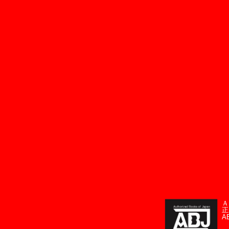
Ａ
正
A