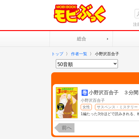
注
総合
トップ
〉
作者一覧
〉
小野沢百合子
巻
小野沢百合子 ３分間
小野沢百合子
女性
サスペンス・ミステリー
1編たった3分ほどで読みきれる
前へ