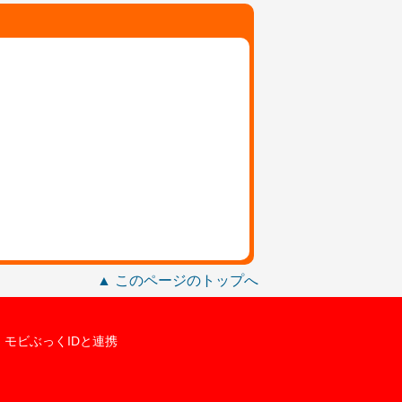
▲ このページのトップへ
モビぶっくIDと連携