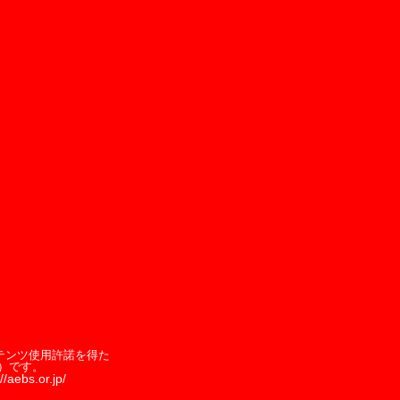
テンツ使用許諾を得た
）です。
//aebs.or.jp/