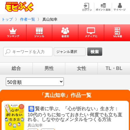
トップ
〉
作者一覧
〉
真山知幸
総合
男性
女性
TL・BL
「
真山知幸
」作品一覧
巻
賢者に学ぶ、「心が折れない」生き方：
10代のうちに知っておきたい 何度でも立ち直
れる、しなやかなメンタルをつくる方法
真山知幸