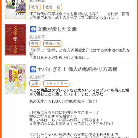
真山知幸
教養
教養一般
江戸時代の武家社会で最も権威のある存在――それが、征夷
大将軍である。武士のトップに立つ将軍ともなれば
…
巻
文豪が愛した文豪
真山知幸
教養
教養一般
「新聞は〝崇拝〟と表現 芥川龍之介に対する太宰治の強烈な
愛」
「夏目漱石を絶対視 だけど旅先に
…
巻
ヤバすぎる！ 偉人の勉強やり方図鑑
真山知幸
児童
キャラクター
※この商品はタブレットなど大きいディスプレイを備えた端
末で読むことに適しています。また、文字だ
…
あの天才たち100人分の勉強法が一冊に！
刑務所に入るたびに外国語をマスター！？
学校に行きたすぎて断食！？
難しい本は「ちょい読み作戦」で読みきる！
日本中の人に話を聞きまくって新しい学問を創設！
マネしたらヤバい勉強法から実際に使える独学術まで、