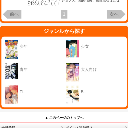
ピカソ、スティーブ・ジョブズ、織田信長、夏目漱石などな
ど100人てんこもり！
前へ
1
次へ
ジャンルから探す
少年
少女
青年
大人向け
TL
BL
▲ このページのトップへ
会員登録
ポイント追加購入