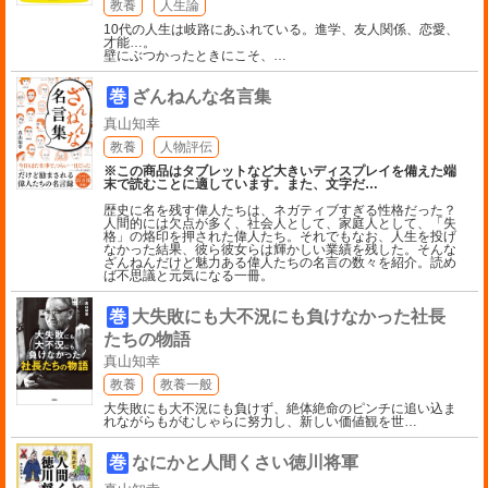
教養
人生論
10代の人生は岐路にあふれている。進学、友人関係、恋愛、
才能…。
壁にぶつかったときにこそ、
…
巻
ざんねんな名言集
真山知幸
教養
人物評伝
※この商品はタブレットなど大きいディスプレイを備えた端
末で読むことに適しています。また、文字だ
…
歴史に名を残す偉人たちは、ネガティブすぎる性格だった？
人間的には欠点が多く、社会人として、家庭人として、「失
格」の烙印を押された偉人たち。それでもなお、人生を投げ
なかった結果、彼ら彼女らは輝かしい業績を残した。そんな
ざんねんだけど魅力ある偉人たちの名言の数々を紹介。読め
ば不思議と元気になる一冊。
巻
大失敗にも大不況にも負けなかった社長
たちの物語
真山知幸
教養
教養一般
大失敗にも大不況にも負けず、絶体絶命のピンチに追い込ま
れながらもがむしゃらに努力し、新しい価値観を世
…
巻
なにかと人間くさい徳川将軍