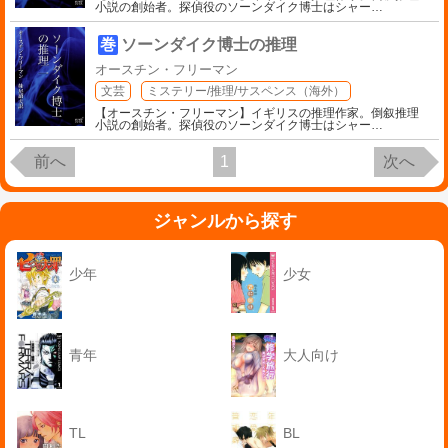
小説の創始者。探偵役のソーンダイク博士はシャー
…
巻
ソーンダイク博士の推理
オースチン・フリーマン
文芸
ミステリー/推理/サスペンス（海外）
【オースチン・フリーマン】イギリスの推理作家。倒叙推理
小説の創始者。探偵役のソーンダイク博士はシャー
…
前へ
1
次へ
ジャンルから探す
少年
少女
青年
大人向け
TL
BL