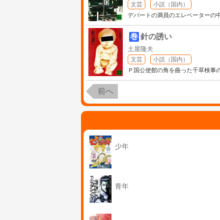
文芸
小説（国内）
デパートの満員のエレベーターの
巻
針の誘い
土屋隆夫
文芸
小説（国内）
Ｐ国公使館の角を曲った千草検事
前へ
少年
青年