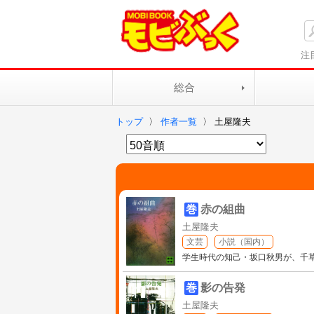
注
総合
トップ
〉
作者一覧
〉
土屋隆夫
巻
赤の組曲
土屋隆夫
文芸
小説（国内）
学生時代の知己・坂口秋男が、千
巻
影の告発
土屋隆夫