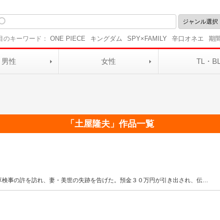
目のキーワード：
ONE PIECE
キングダム
SPY×FAMILY
辛口オネエ
期
男性
女性
TL・B
「
土屋隆夫
」作品一覧
草検事の許を訪れ、妻・美世の失跡を告げた。預金３０万円が引き出され、伝
…