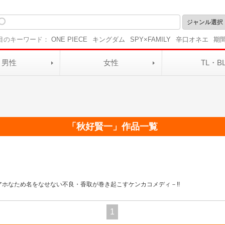
目のキーワード：
ONE PIECE
キングダム
SPY×FAMILY
辛口オネエ
期
男性
女性
TL・B
「
秋好賢一
」作品一覧
ホなため名をなせない不良・香取が巻き起こすケンカコメディ－!!
1