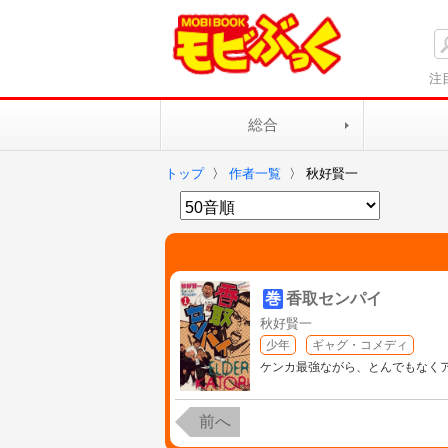
注
総合
トップ
〉
作者一覧
〉
秋好賢一
巻
香取センパイ
秋好賢一
少年
ギャグ・コメディ
ケンカ最強ながら、とんでもなくア
前へ