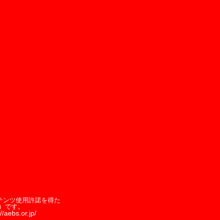
テンツ使用許諾を得た
）です。
//aebs.or.jp/