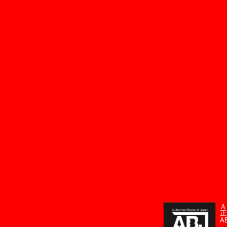
Ａ
正
A