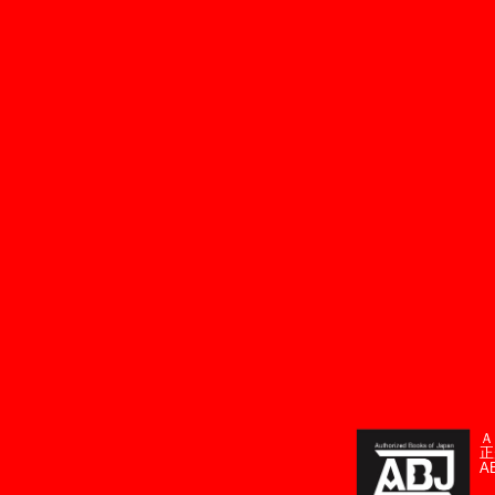
Ａ
正
A