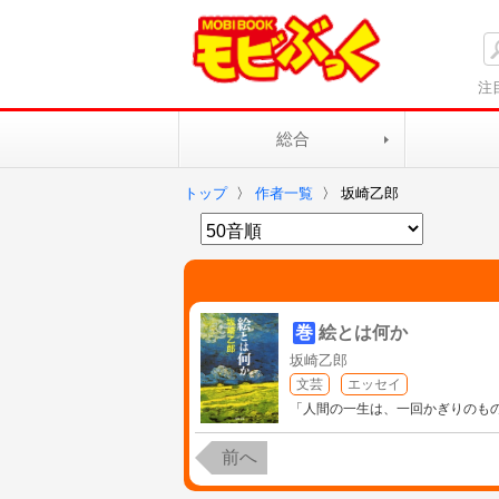
注
総合
トップ
〉
作者一覧
〉
坂崎乙郎
巻
絵とは何か
坂崎乙郎
文芸
エッセイ
「人間の一生は、一回かぎりのも
前へ