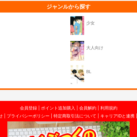
ジャンルから探す
少女
大人向け
BL
会員登録
ポイント追加購入
会員解約
利用規約
せ
プライバシーポリシー
特定商取引法について
キャリアIDと連携