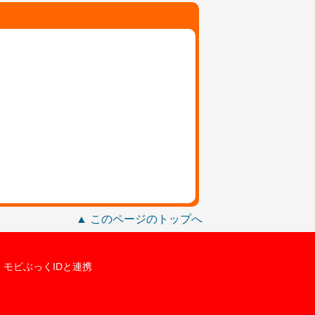
▲ このページのトップへ
モビぶっくIDと連携