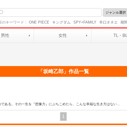
目のキーワード：
ONE PIECE
キングダム
SPY×FAMILY
辛口オネエ
期
男性
女性
TL・B
「
坂崎乙郎
」作品一覧
のである。その一生を『想像力』にぶちこめたら、こんな幸福な生き方はない
…
1