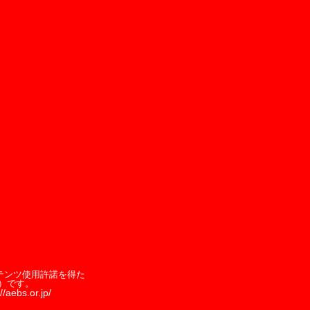
テンツ使用許諾を得た
）です。
//aebs.or.jp/