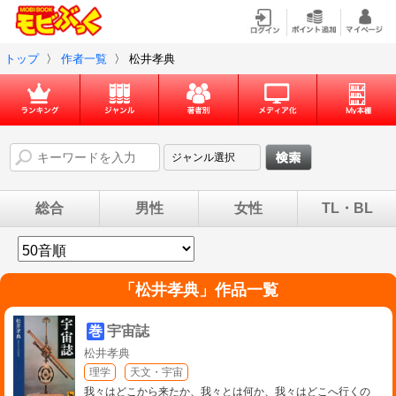
トップ
〉
作者一覧
〉
松井孝典
総合
男性
女性
TL・BL
「
松井孝典
」作品一覧
巻
宇宙誌
松井孝典
理学
天文・宇宙
我々はどこから来たか、我々とは何か、我々はどこへ行くの