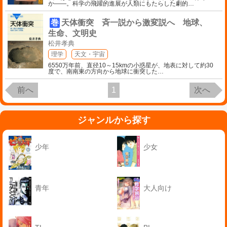
か――。科学の飛躍的進展が人類にもたらした劇的
…
巻
天体衝突 斉一説から激変説へ 地球、
生命、文明史
松井孝典
理学
天文・宇宙
6550万年前、直径10～15kmの小惑星が、地表に対して約30
度で、南南東の方向から地球に衝突した
…
前へ
1
次へ
ジャンルから探す
少年
少女
青年
大人向け