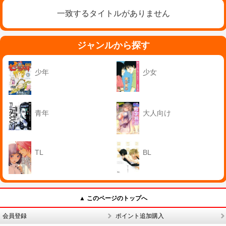
一致するタイトルがありません
ジャンルから探す
少年
少女
青年
大人向け
TL
BL
▲ このページのトップへ
会員登録
ポイント追加購入