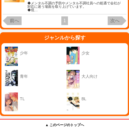
◆メンタル不調の予防やメンタル不調社員への処遇で会社が
対応に迷う場面を取り上げています。
◆現
…
前へ
1
次へ
ジャンルから探す
少年
少女
青年
大人向け
TL
BL
▲ このページのトップへ