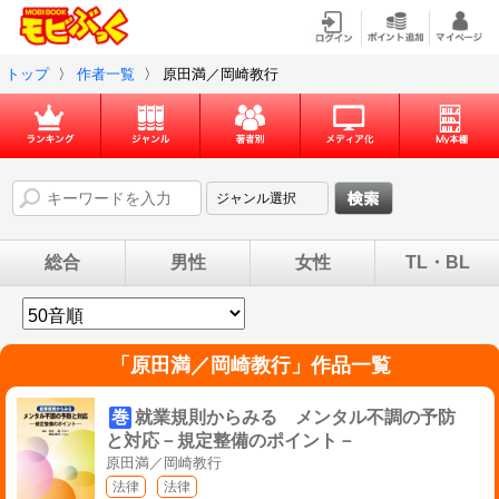
トップ
〉
作者一覧
〉
原田満／岡崎教行
総合
男性
女性
TL・BL
「
原田満／岡崎教行
」作品一覧
巻
就業規則からみる メンタル不調の予防
と対応－規定整備のポイント－
原田満／岡崎教行
法律
法律