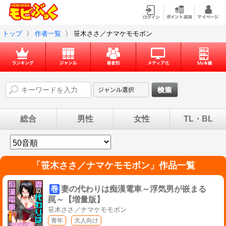
トップ
〉
作者一覧
〉
笹木ささ／ナマケモモボン
総合
男性
女性
TL・BL
「
笹木ささ／ナマケモモボン
」作品一覧
巻
妻の代わりは痴漢電車～浮気男が嵌まる
罠～【増量版】
笹木ささ／ナマケモモボン
青年
大人向け