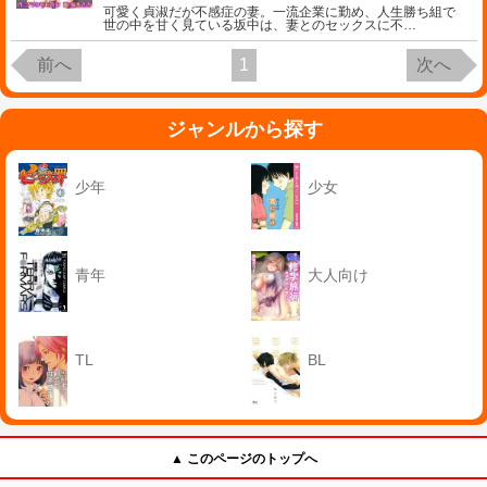
可愛く貞淑だが不感症の妻。一流企業に勤め、人生勝ち組で
世の中を甘く見ている坂中は、妻とのセックスに不
…
前へ
1
次へ
ジャンルから探す
少年
少女
青年
大人向け
TL
BL
▲ このページのトップへ