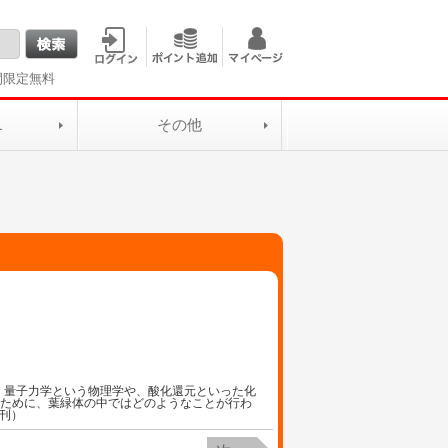
間限定無料
L
その他
、量子力学という物理学や、酸化還元といった化
るために、葉緑体の中ではどのようなことが行わ
月刊）