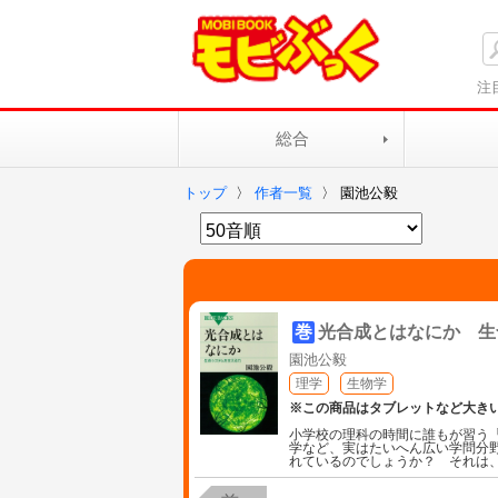
注
総合
トップ
〉
作者一覧
〉
園池公毅
巻
光合成とはなにか 生
園池公毅
理学
生物学
※この商品はタブレットなど大き
小学校の理科の時間に誰もが習う
学など、実はたいへん広い学問分
れているのでしょうか？ それは、