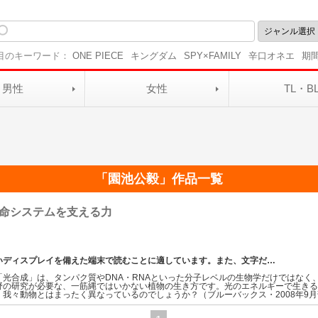
目のキーワード：
ONE PIECE
キングダム
SPY×FAMILY
辛口オネエ
期
男性
女性
TL・B
「
園池公毅
」作品一覧
命システムを支える力
いディスプレイを備えた端末で読むことに適しています。また、文字だ
…
「光合成」は、タンパク質やDNA・RNAといった分子レベルの生物学だけではなく
野の研究が必要な、一筋縄ではいかない植物の生き方です。光のエネルギーで生き
我々動物とはまったく異なっているのでしょうか？（ブルーバックス・2008年9