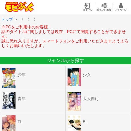
トップ
〉
〉
〉
〉
※PCをご利用中のお客様
話のタイトルに関しましては現在、PCにて閲覧することができませ
ん。
誠に恐れ入りますが、スマートフォンをご利用いただきますようよろ
しくお願いいたします。
ジャンルから探す
少年
少女
青年
大人向け
TL
BL