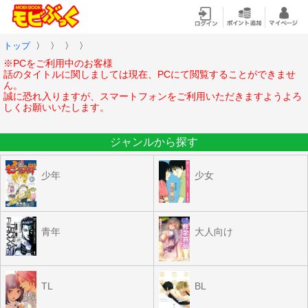
トップ
〉
〉
〉
〉
※PCをご利用中のお客様
話のタイトルに関しましては現在、PCにて閲覧することができませ
ん。
誠に恐れ入りますが、スマートフォンをご利用いただきますようよろ
しくお願いいたします。
ジャンルから探す
少年
少女
青年
大人向け
TL
BL