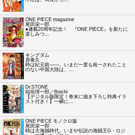
ONE PIECE magazine
尾田栄一郎
●連載20周年記念！ 『ONE PIECE』を新たに
楽しみつ
…
キングダム
原泰久
時は紀元前――。いまだ一度も統一されたこと
のない中国大陸は、
…
Dr.STONE
稲垣理一郎／Boichi
【デジタル版限定！巻末に描き下ろし特典イラ
スト付き！】一瞬に
…
ONE PIECE モノクロ版
尾田栄一郎
時は大海賊時代。いまや伝説の海賊王G・ロジ