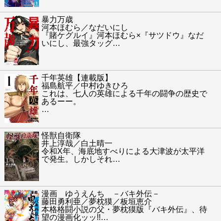
暴力万歳
河本ほむら／なだいにし
『賭ケグルイ』河本ほむら×『サツドウ』なだ
いにし、最強タッグ
…
千年英雄【連載版】
福島航平／中村ゆきひろ
これは、七人の英雄による千年の闘争の歴史で
あるーー。
…
怪獣自衛隊
井上淳哉／白土晴一
令和X年、海底地すべりによる大津波が太平洋
で発生。しかしそれ
…
漫画 ゆうえんち －バキ外伝－
藤田勇利亜／夢枕獏／板垣恵介
本格格闘小説の父・夢枕獏版『バキ外伝』、待
望の漫画化ッッ!!
…