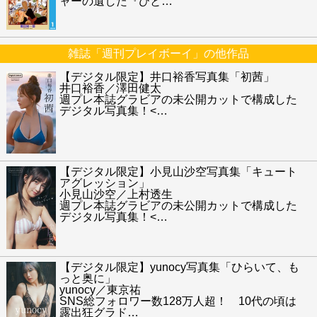
ャーの遺した『ひと
…
雑誌「週刊プレイボーイ」の他作品
【デジタル限定】井口裕香写真集「初茜」
井口裕香／澤田健太
週プレ本誌グラビアの未公開カットで構成した
デジタル写真集！<
…
【デジタル限定】小見山沙空写真集「キュート
アグレッション」
小見山沙空／上村透生
週プレ本誌グラビアの未公開カットで構成した
デジタル写真集！<
…
【デジタル限定】yunocy写真集「ひらいて、も
っと奥に」
yunocy／東京祐
SNS総フォロワー数128万人超！ 10代の頃は
露出狂グラド
…