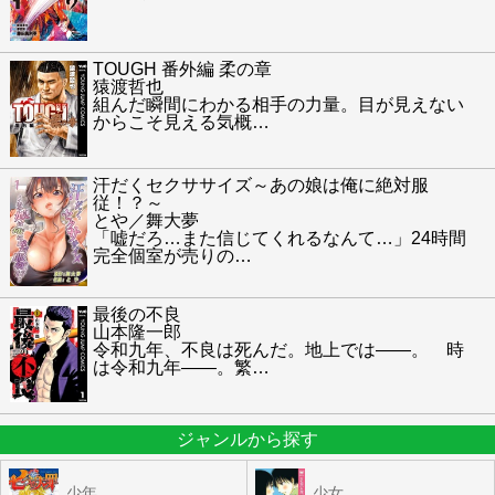
TOUGH 番外編 柔の章
猿渡哲也
組んだ瞬間にわかる相手の力量。目が見えない
からこそ見える気概
…
汗だくセクササイズ～あの娘は俺に絶対服
従！？～
とや／舞大夢
「嘘だろ…また信じてくれるなんて…」24時間
完全個室が売りの
…
最後の不良
山本隆一郎
令和九年、不良は死んだ。地上では――。 時
は令和九年――。繁
…
ジャンルから探す
少年
少女