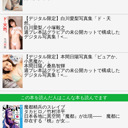
【デジタル限定】白川愛梨写真集「ド・天
然。」
白川愛梨／小塚毅之
週プレ本誌グラビアの未公開カットで構成した
デジタル写真集！<
…
【デジタル限定】本間日陽写真集「ピュアか、
小悪魔か。」
本間日陽／桑島智輝
週プレ本誌グラビアの未公開カットで構成した
デジタル写真集！<
…
この本を読んだ人はこんな本も読んでます
魔都精兵のスレイブ
タカヒロ／竹村洋平
日本各地に異空間『魔都』が出現―― 魔都に
存在する『桃』が女
…