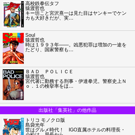
高校鉄拳伝タフ
猿渡哲也
キー坊こと宮沢熹一は見た目はヤンキーでケン
カも大好きだが、実
…
Soul
猿渡哲也
時は１９９３年――。凶悪犯罪は増加の一途を
たどり、国家警察も
…
ＢＡＤ ＰＯＬＩＣＥ
猿渡哲也
宮代署に勤務する刑事・伊達拳児。警察史上Ｎ
ｏ．１の検挙率をほ
…
出版社「集英社」の他作品
トリコ モノクロ版
島袋光年
世はグルメ時代！ IGO直属ホテルの料理長・
小松は、局長から
…