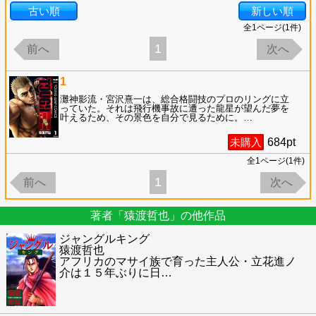
古い順
新しい順
全
1
ページ(
1
件)
1
前へ
次へ
1
灘神影流・宮沢熹一は、総合格闘技のプロのリングに立
っていた。それは飛行機事故に遭った龍星が望んだ夢を
叶えるため、その景色を自分で見るために。
…
未購入
684
pt
全
1
ページ(
1
件)
1
前へ
次へ
著者「猿渡哲也」の他作品
ジャングルキング
猿渡哲也
アフリカのマサイ族で育った主人公・立花進ノ
介は１５年ぶりに日
…