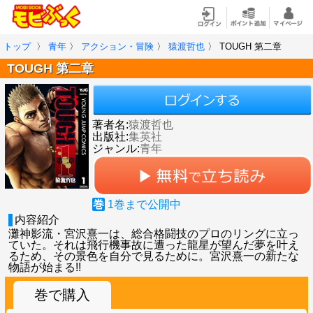
トップ
〉
青年
〉
アクション・冒険
〉
猿渡哲也
〉
TOUGH 第二章
TOUGH 第二章
著者名:
猿渡哲也
出版社:
集英社
ジャンル:
青年
巻
1
巻まで公開中
内容紹介
灘神影流・宮沢熹一は、総合格闘技のプロのリングに立っ
ていた。それは飛行機事故に遭った龍星が望んだ夢を叶え
るため、その景色を自分で見るために。宮沢熹一の新たな
物語が始まる!!
巻で購入