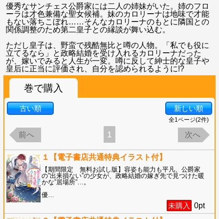
優秀なサンチェス公爵家には二人の姉妹がいた。姉のフロ
ーラは才色兼備な聖女候補。妹のカロリーナは地味で才能
もない落ちこぼれ……そんなカロリーナのもとに隣国との
関係調整のため第二皇子との縁談が舞い込む。
ただし皇子は、野蛮で残酷無比と噂の人物。「私でも役に
立てるなら」と政略結婚を受け入れるカロリーナだった
が、嫁いでみると人生が一変。噂に反して紳士的な皇子や
皇后に正当に評価され、自分を認められるように!?
巻で購入
古い順
新しい順
全
1
ページ(
2
件)
1
前へ
次へ
１【電子書店共通特典イラスト付】
【期間限定 無料お試し版】容姿も能力も平凡、公爵家
の”出来損ない”の少女が、政略結婚の嫁ぎ先で見つけた暖
かな”居場所”…。
優
…
未購入
0
pt