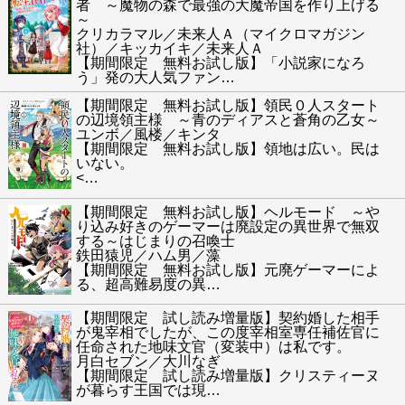
者 ～魔物の森で最強の大魔帝国を作り上げる
～
クリカラマル／未来人Ａ（マイクロマガジン
社）／キッカイキ／未来人Ａ
【期間限定 無料お試し版】「小説家になろ
う」発の大人気ファン
…
【期間限定 無料お試し版】領民０人スタート
の辺境領主様 ～青のディアスと蒼角の乙女～
ユンボ／風楼／キンタ
【期間限定 無料お試し版】領地は広い。民は
いない。
<
…
【期間限定 無料お試し版】ヘルモード ～や
り込み好きのゲーマーは廃設定の異世界で無双
する～はじまりの召喚士
鉄田猿児／ハム男／藻
【期間限定 無料お試し版】元廃ゲーマーによ
る、超高難易度の異
…
【期間限定 試し読み増量版】契約婚した相手
が鬼宰相でしたが、この度宰相室専任補佐官に
任命された地味文官（変装中）は私です。
月白セブン／大川なぎ
【期間限定 試し読み増量版】クリスティーヌ
が暮らす王国では現
…