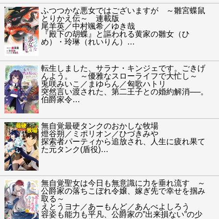
ふつつかな悪女ではございますが ～雛宮蝶鼠
とりかえ伝～ 連載版
尾羊英／中村颯希／ゆき哉
『殿下の胡蝶』と謳われる黄家の雛女（ひ
め）・玲琳（れいりん）
…
転生しました、サラナ・キンジェです。ごきげ
んよう。 ～優雅なスローライフで大忙し～
兎咲みいこ／まゆらん／匈歌ハトリ
突然言い渡された、第二王子との婚約解消──。
伯爵家令
…
無自覚最硬タンクのおかしな牧場
燈谷朔／ミポリオン／ひづきみや
探索者パーティから追放され、人生に疲れ果て
た元タンク(盾役)
…
無自覚聖女は今日も無意識に力を垂れ流す ～
公爵家の落ちこぼれ令嬢、嫁ぎ先で幸せを掴み
取る～
えとうヨナ／あーもんど／あんべよしろう
容姿も能力も平凡、公爵家の”出来損ない”の少