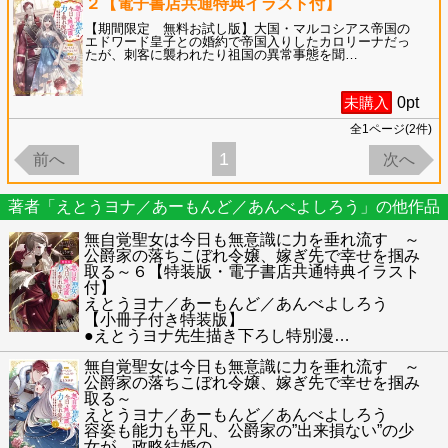
２【電子書店共通特典イラスト付】
【期間限定 無料お試し版】大国・マルコシアス帝国の
エドワード皇子との婚約で帝国入りしたカロリーナだっ
たが、刺客に襲われたり祖国の異常事態を聞
…
未購入
0
pt
全
1
ページ(
2
件)
1
前へ
次へ
著者「えとうヨナ／あーもんど／あんべよしろう」の他作品
無自覚聖女は今日も無意識に力を垂れ流す ～
公爵家の落ちこぼれ令嬢、嫁ぎ先で幸せを掴み
取る～６【特装版・電子書店共通特典イラスト
付】
えとうヨナ／あーもんど／あんべよしろう
【小冊子付き特装版】
●えとうヨナ先生描き下ろし特別漫
…
無自覚聖女は今日も無意識に力を垂れ流す ～
公爵家の落ちこぼれ令嬢、嫁ぎ先で幸せを掴み
取る～
えとうヨナ／あーもんど／あんべよしろう
容姿も能力も平凡、公爵家の”出来損ない”の少
女が、政略結婚の
…