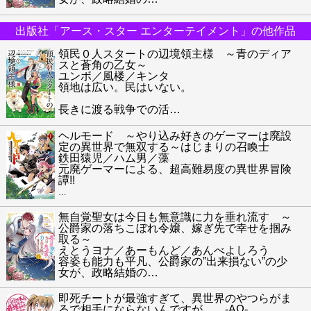
出版社「アース・スター エンターテイメント」の他作品
領民０人スタートの辺境領主様 ～青のディア
スと蒼角の乙女～
ユンボ／風楼／キンタ
領地は広い。民はいない。
長きに渡る戦争での活
…
ヘルモード ～やり込み好きのゲーマーは廃設
定の異世界で無双する～はじまりの召喚士
鉄田猿児／ハム男／藻
元廃ゲーマーによる、超高難易度の異世界冒険
譚!!
…
無自覚聖女は今日も無意識に力を垂れ流す ～
公爵家の落ちこぼれ令嬢、嫁ぎ先で幸せを掴み
取る～
えとうヨナ／あーもんど／あんべよしろう
容姿も能力も平凡、公爵家の”出来損ない”の少
女が、政略結婚の
…
即死チートが最強すぎて、異世界のやつらがま
るで相手にならないんですが。 -ΑΩ-