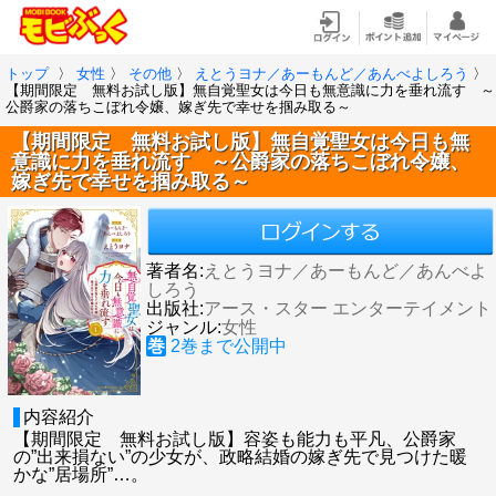
トップ
〉
女性
〉
その他
〉
えとうヨナ／あーもんど／あんべよしろう
〉
【期間限定 無料お試し版】無自覚聖女は今日も無意識に力を垂れ流す ～
公爵家の落ちこぼれ令嬢、嫁ぎ先で幸せを掴み取る～
【期間限定 無料お試し版】無自覚聖女は今日も無
意識に力を垂れ流す ～公爵家の落ちこぼれ令嬢、
嫁ぎ先で幸せを掴み取る～
著者名:
えとうヨナ／あーもんど／あんべよ
しろう
出版社:
アース・スター エンターテイメント
ジャンル:
女性
巻
2
巻まで公開中
内容紹介
【期間限定 無料お試し版】容姿も能力も平凡、公爵家
の”出来損ない”の少女が、政略結婚の嫁ぎ先で見つけた暖
かな”居場所”…。