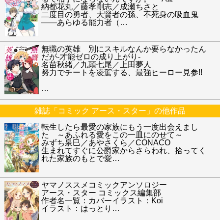
納都花丸／藤孝剛志／成瀬ちさと
二度目の勇者、大賢者の孫、不死身の吸血鬼
――あらゆる能力者（
…
無職の英雄 別にスキルなんか要らなかったん
だが-才能ゼロの成り上がり-
名苗秋緒／九頭七尾／上田夢人
努力でチートを凌駕する、最強ヒーロー見参!!
…
雑誌「コミック アース・スター」の他作品
転生したら最愛の家族にもう一度出会えまし
た ～あふれる愛をこの一皿にのせて～
みずち泉巳／あやさくら／CONACO
生まれてすぐに公爵家からさらわれ、拾ってく
れた家族のもとで愛
…
ヤマノススメコミックアンソロジー
アース・スター コミックス編集部
作者名一覧：カバーイラスト：Koi
イラスト：はっとり
…