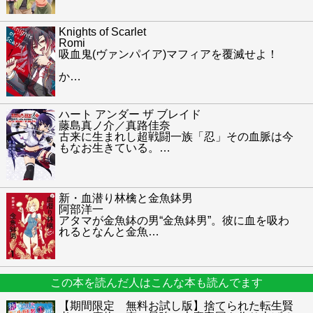
Knights of Scarlet
Romi
吸血鬼(ヴァンパイア)マフィアを覆滅せよ！
か
…
ハート アンダー ザ ブレイド
藤島真ノ介／真路佳奈
古来に生まれし超戦闘一族「忍」その血脈は今
もなお生きている。
…
新・血潜り林檎と金魚鉢男
阿部洋一
アタマが金魚鉢の男“金魚鉢男”。彼に血を吸わ
れるとなんと金魚
…
この本を読んだ人はこんな本も読んでます
【期間限定 無料お試し版】捨てられた転生賢