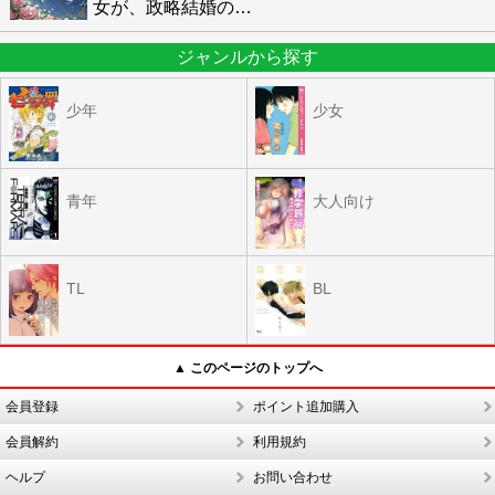
女が、政略結婚の
…
ジャンルから探す
少年
少女
青年
大人向け
TL
BL
▲ このページのトップへ
会員登録
ポイント追加購入
会員解約
利用規約
ヘルプ
お問い合わせ