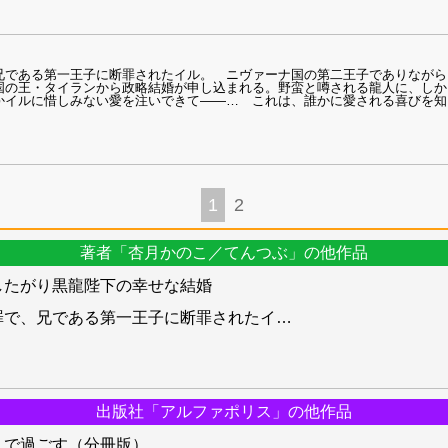
兄である第一王子に断罪されたイル。 ニヴァーナ国の第二王子でありながら
国の王・タイランから政略結婚が申し込まれる。野蛮と噂される龍人に、しか
かイルに惜しみない愛を注いできて――… これは、誰かに愛される喜びを知
1
2
著者「杏月かのこ／てんつぶ」の他作品
したがり黒龍陛下の幸せな結婚
罪で、兄である第一王子に断罪されたイ
…
出版社「アルファポリス」の他作品
人で過ごす（分冊版）