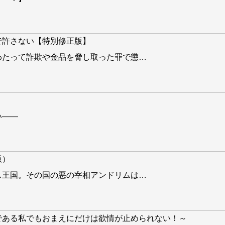
で許さない【特別修正版】
わたって詐欺や金品を脅し取った罪で懲
…
い——
版）
ス王国。その国の悪の宰相アンドリムは
…
である私でもおまえにだけは欲情が止められない！～