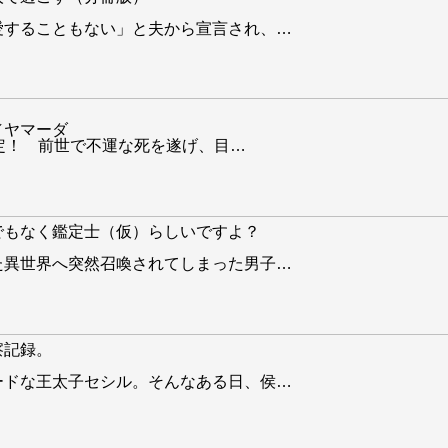
愛することもない」と夫から宣言され、
…
／ヤマーダ
決定！ 前世で不運な死を遂げ、目
…
でもなく鑑定士（仮）らしいですよ？
た異世界へ突然召喚されてしまった男子
…
察記録。
ードな王太子セシル。そんなある日、侯
…