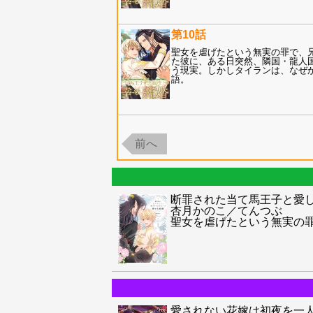
第10話
聖女を虐げたという無実の罪で、
た彼に、ある日突然、隣国・龍人
う現実。しかしタイランは、なぜ
語。
前へ
断罪された当て馬王子と愛
杏月かのこ／てんつぶ
聖女を虐げたという無実の
愛されない花嫁は初夜を一