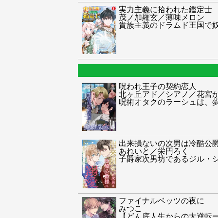
実力主義に拾われた鑑定士
茂ノ加羅玄／薄味メロン
貴族主義のドラムド王国で
呪われ王子の契約恋人
北ヶ丘アド／シアノ／花宮
呪術オタクのラーシュは、
出来損ないの次男は冷酷公
あれいと／栄円ろく
子爵家次男坊であるジル・
ファイナルベッツの夜に
みつこ
【どん底人生からの大逆転