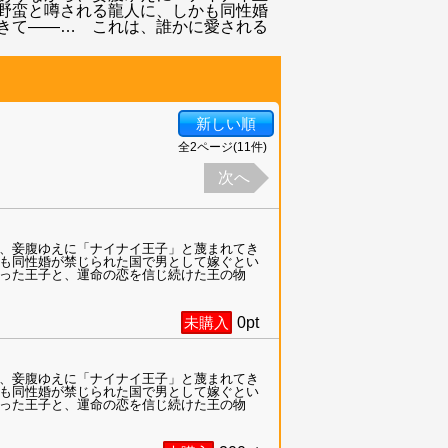
野蛮と噂される龍人に、しかも同性婚
きて――… これは、誰かに愛される
新しい順
全
2
ページ(
11
件)
次へ
、妾腹ゆえに「ナイナイ王子」と蔑まれてき
も同性婚が禁じられた国で男として嫁ぐとい
った王子と、運命の恋を信じ続けた王の物
未購入
0
pt
、妾腹ゆえに「ナイナイ王子」と蔑まれてき
も同性婚が禁じられた国で男として嫁ぐとい
った王子と、運命の恋を信じ続けた王の物