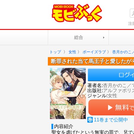
注
総合
トップ
〉
女性
〉
ボーイズラブ
〉
杏月かのこ
断罪された当て馬王子と愛したが
著者名:
杏月かのこ／
出版社:
アルファポリ
ジャンル:
女性
巻
11
巻まで公開中
内容紹介
聖女を虐げたという無実の罪で、兄で