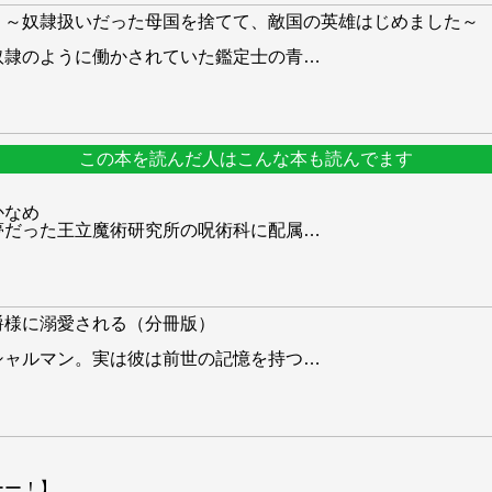
 ～奴隷扱いだった母国を捨てて、敵国の英雄はじめました～
奴隷のように働かされていた鑑定士の青
…
この本を読んだ人はこんな本も読んでます
かなめ
夢だった王立魔術研究所の呪術科に配属
…
爵様に溺愛される（分冊版）
シャルマン。実は彼は前世の記憶を持つ
…
ーー！】