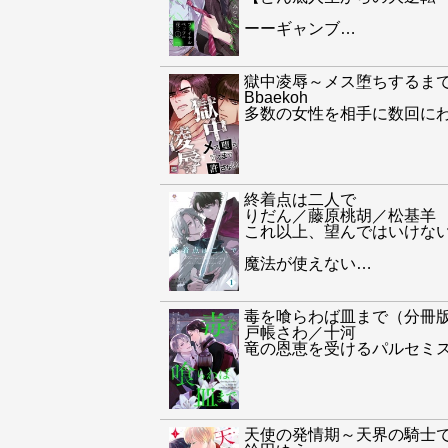
ーーギャンブ
…
獄中凌辱～メス堕ちするま
Bbaekoh
多数の女性を相手に数回に
終着点は二人で
りだん／藤原桃胡／松基羊
これ以上、望んではいけな
魔法が使えない
…
毒を喰らわば皿まで（分冊
戸帳さわ／十河
竜の恩恵を受けるパルセミ
天使の発情期～天界の騎士