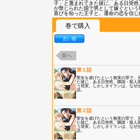
子」と蔑まれてきた彼に、ある日突然
が禁じられた国で男として嫁ぐという
喜びを知った王子と、運命の恋を信じ
巻で購入
古い順
前へ
第１話
聖女を虐げたという無実の罪で、
た彼に、ある日突然、隣国・龍人
う現実。しかしタイランは、なぜ
語。
第２話
聖女を虐げたという無実の罪で、
た彼に、ある日突然、隣国・龍人
う現実。しかしタイランは、なぜ
語。