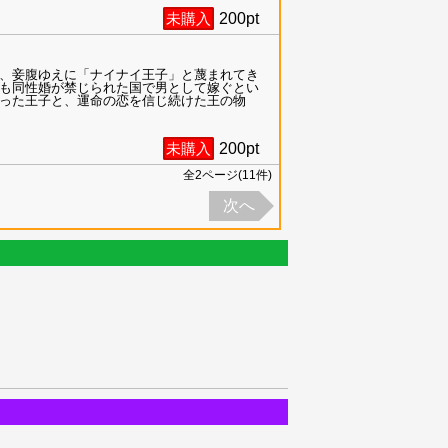
未購入
200
pt
、妾腹ゆえに「ナイナイ王子」と蔑まれてき
も同性婚が禁じられた国で男として嫁ぐとい
った王子と、運命の恋を信じ続けた王の物
未購入
200
pt
全
2
ページ(
11
件)
次へ