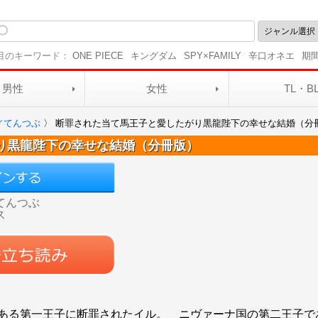
目のキーワード：
ONE PIECE
キングダム
SPY×FAMILY
辛口オネエ
期
男性
女性
TL・B
／てんつぶ
〉
断罪された当て馬王子と愛したがり黒龍陛下の幸せな結婚（分
り黒龍陛下の幸せな結婚（分冊版）
てんつぶ
ス
ある第一王子に断罪されたイル。 ニヴァーナ国の第二王子で