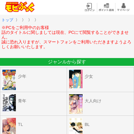
トップ
〉
〉
〉
〉
※PCをご利用中のお客様
話のタイトルに関しましては現在、PCにて閲覧することができませ
ん。
誠に恐れ入りますが、スマートフォンをご利用いただきますようよろ
しくお願いいたします。
ジャンルから探す
少年
少女
青年
大人向け
TL
BL