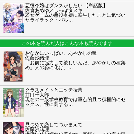
悪役令嬢はダンスがしたい 【単話版】
佐倉あめゆ／しっぽタヌキ
乙女ゲームの悪役令嬢に転生したことに気づい
たライラック・バル
…
この本を読んだ人はこんな本も読んでます
おなかにいっぱい、あやかしの種
佐藤沙緒理
「お前に協力して欲しいんだ。あやかしの種集
め」人の姿に化け、
…
クラスメイトとエッチ授業
井口千太郎
現在の一般学校教育では重点的且つ積極的にセ
ックス、性に関する
…
見つめて恋してつかまえて
佐藤沙緒理