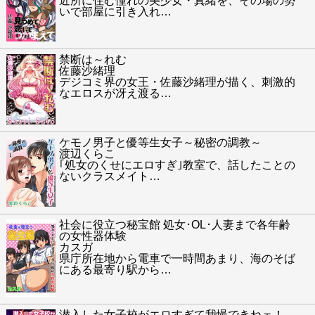
近所に住む憧れの美少女・真緒を、その場の勢
いで部屋に引き入れ
…
禁断は～れむ
佐藤沙緒理
デジコミ界の女王・佐藤沙緒理が描く、刺激的
なエロスが冴え渡る
…
ケモノ男子と優等生女子～秘密の調教～
渡辺くらこ
｢処女のくせにエロすぎ｣教室で、話したことの
ないクラスメイト
…
社会に役立つ秘宝館 処女･OL･人妻まで各年齢
の女性器体験
カスガ
県庁所在地から電車で一時間あまり、海のそば
にある最寄り駅から
…
潜入した女子校がエロすぎて我慢できねェ！