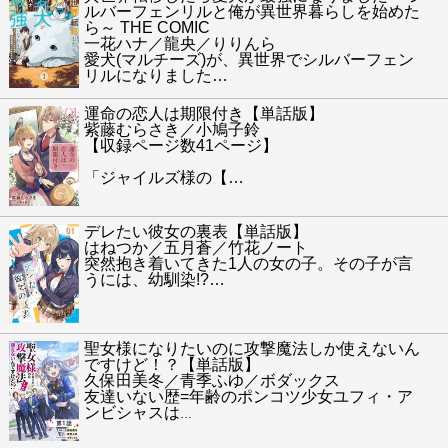
ルバーフェンリルと俺が異世界暮らしを始めた
ら～ THE COMIC
一花ハナ／龍央／りりんら
愛犬(マルチーズ)が、異世界でシルバーフェン
リルになりました
…
運命の恋人は期限付き【単話版】
紫藤むらさき／小鳩子鈴
【収録ページ数41ページ】
「ジャイルズ様の【
…
デレたい彼女の裏表【単話版】
はねつか／五月蒼／竹花ノート
突然抱き着いてきた1人の女の子。その子が言
うには、幼馴染!?
…
聖女様になりたいのに攻撃魔法しか使えないん
ですけど！？【単話版】
久保田美冬／青季ふゆ／ボダックス
友達いない歴=年齢のポンコツ少女ユフィ・ア
ンビシャスは
…