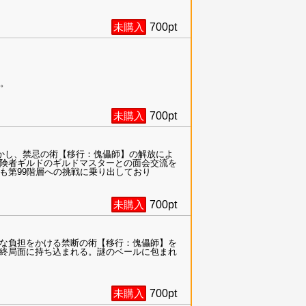
未購入
700
pt
う。
未購入
700
pt
かし、禁忌の術【移行：傀儡師】の解放によ
険者ギルドのギルドマスターとの面会交流を
も第99階層への挑戦に乗り出しており
未購入
700
pt
な負担をかける禁断の術【移行：傀儡師】を
終局面に持ち込まれる。謎のベールに包まれ
未購入
700
pt