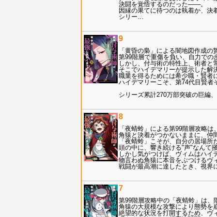
決闘を覚悟するのだった――。
因縁の果てに待つのは執着か、決
シリー
…
9
「黄昏の梟」による闇地図作成の
第99階層で重傷を負い、自力で
しかし、付与術の特性上、術者と
そこでハイデマリーが提示した解
職業を得るためには希少職・賢者
ハイデマリーこそ、第74代目賢者
シリーズ累計270万部突破の巨編、
8
「夜蜻蛉」による第99階層攻略
角猿と決着がつかないままに、仲
「夜蜻蛉」こそが、自分の居場所
頭の中に、響き続ける"声"なんて
しかし気がつけば、ヴィムはハイ
物言わぬ角猿に本音をぶつけるヴィ
戦闘が最高潮に達したとき、視界に
7
第99階層攻略中の「夜蜻蛉」は、
角猿の大規模な攻撃により態勢を
絶望的な状況を打開するため、ヴ