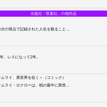
出版社「双葉社」の他作品
自分の視点で記録された人生を観ること
…
5年、レスになって2年。
サムライ、異世界を征く～（コミック）
サムライ・ロクローは、戦の最中に異世
…