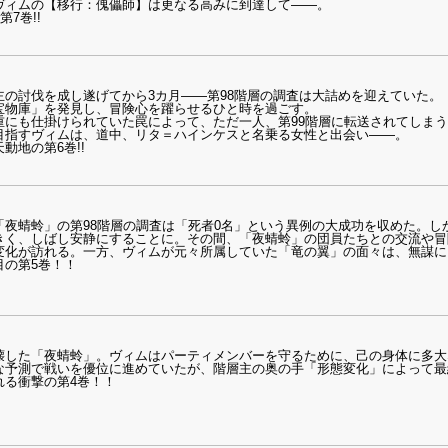
ヴィムの【移行：傀儡師】は更なる高みに到達して――。
7巻!!
の討伐を成し遂げてから3カ月――第98階層の調査は大詰めを迎えていた。
宝物庫」を発見し、冒険心を躍らせるひと時を過ごす。
重にも仕掛けられていた罠によって、ただ一人、第99階層に転送されてしま
目指すヴィムは、道中、リタ＝ハインケスと名乗る女性と出会い――。
動地の第6巻!!
「夜蜻蛉」の第98階層の調査は「死者0名」という異例の大成功を収めた。し
きく、しばし安静にすることに。その間、「夜蜻蛉」の団員たちとの交流や冒
変化が訪れる。一方、ヴィムが元々所属していた「竜の翼」の面々は、無謀に
目の第5巻！！
壊した「夜蜻蛉」。ヴィムはパーティメンバーを守るために、己の身体に多大
な予測で戦いを優位に進めていたが、階層主の奥の手「形態変化」によって最
れる衝撃の第4巻！！