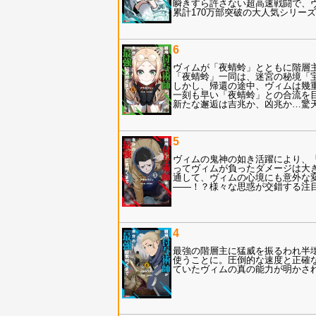
瞬きすら許さない超高速戦闘で、
累計170万部突破の大人気シリーズ第
6
ヴィムが「夜蜻蛉」とともに階層主
「夜蜻蛉」一同は、迷宮の秘境「
しかし、帰還の途中、ヴィムは幾
一刻も早い「夜蜻蛉」との合流を
新たな邂逅は吉兆か、凶兆か…驚天
5
ヴィムの鬼神の如き活躍により、
ってヴィムが負ったダメージは大
通して、ヴィムの心境にも意外な
――！？様々な思惑が交錯する注
4
最強の階層主に猛威を振るわれ半
使うことに。圧倒的な速度と正確
ていたヴィムの真の能力が明かさ