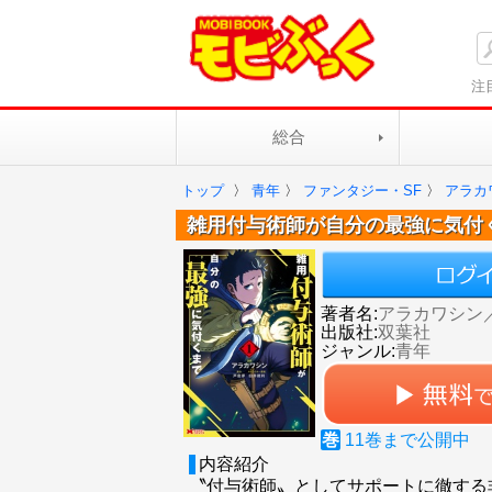
注
総合
トップ
〉
青年
〉
ファンタジー・SF
〉
アラカ
雑用付与術師が自分の最強に気付
著者名:
アラカワシン
出版社:
双葉社
ジャンル:
青年
巻
11
巻まで公開中
内容紹介
〝付与術師〟としてサポートに徹する