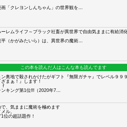
漫画「クレヨンしんちゃん」の世界観を
…
ハーレムライフ～ブラック社畜が異世界で自由気ままに有給消
鏡平（かがみたいら）は、異世界の魔術
…
この本を読んだ人はこんな本も読んでます
ョン奥地で殺されかけたがギフト『無限ガチャ』でレベル９９
『ざまぁ！』します！
ｅｆ
ング第1位!!!（2020年7
…
ので、気ままに魔術を極めます
／メル。
1位の超話題作！