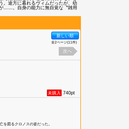
う。途方に暮れるヴィムだったが、幼
が……。自身の能力に無自覚な〝雑用
新しい順
全
2
ページ(
11
件)
次へ
未購入
740
pt
亡を図るクロノスの姿だった。