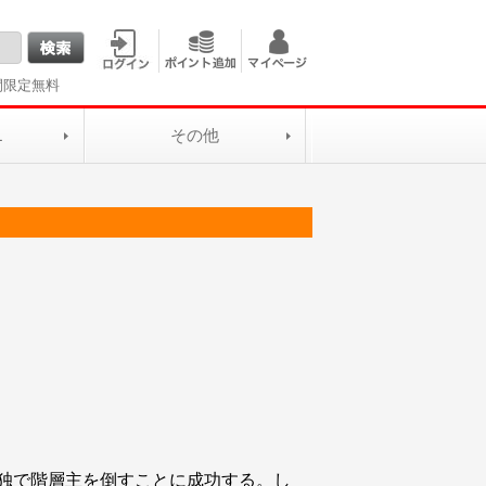
間限定無料
L
その他
独で階層主を倒すことに成功する。し