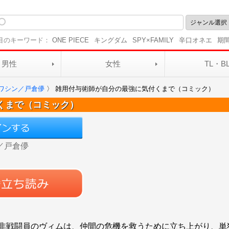
目のキーワード：
ONE PIECE
キングダム
SPY×FAMILY
辛口オネエ
期
男性
女性
TL・B
ワシン／戸倉儚
〉
雑用付与術師が自分の最強に気付くまで（コミック）
くまで（コミック）
／戸倉儚
非戦闘員のヴィムは、仲間の危機を救うために立ち上がり、単