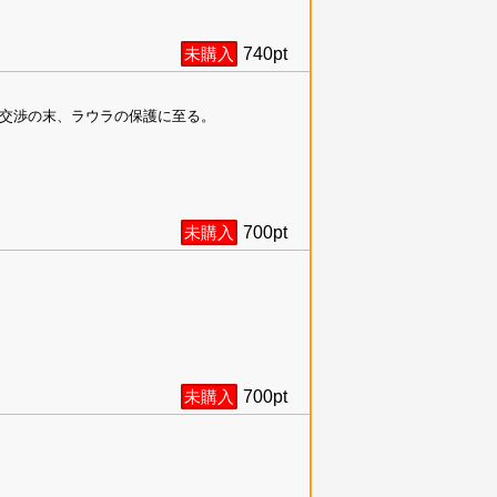
未購入
740
pt
交渉の末、ラウラの保護に至る。
未購入
700
pt
未購入
700
pt