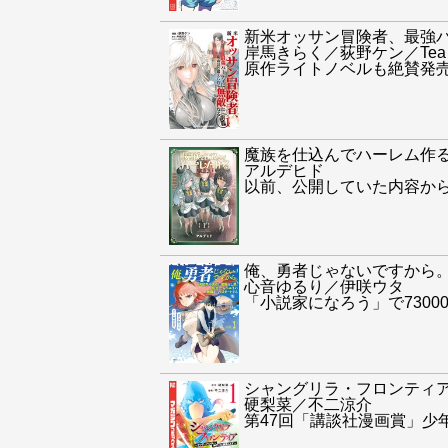
新米オッサン冒険者、最強
岸馬きらく／荻野ケン／Tea
原作ライトノベルも絶賛発
魔族を仕込んでハーレム作
アルデヒド
以前、公開していた内容から
俺、勇者じゃないですから
心音ゆるり／伊咲ウタ
「小説家になろう」で730
シャングリラ・フロンティ
硬梨菜／不二涼介
第47回「講談社漫画賞」少