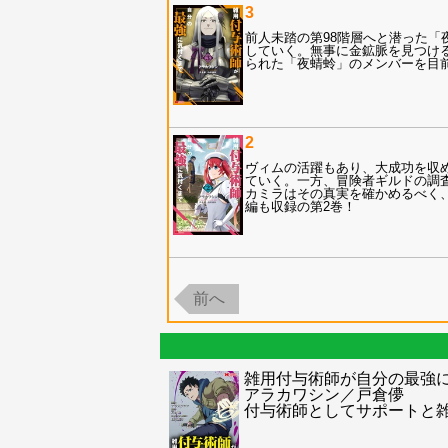
3
前人未踏の第98階層へと潜った
していく。無事に金鉱脈を見つけ
られた「夜蜻蛉」のメンバーを目
2
ヴィムの活躍もあり、大成功を収
ていく。一方、冒険者ギルドの調
カミラはその真実を確かめるべく
編も収録の第2巻！
前へ
雑用付与術師が自分の最強に
アラカワシン／戸倉儚
付与術師としてサポートと