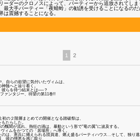
リーダーのクロノスによって、パーティーから追放されてしま
、最大手パーティー「夜蜻蛉」の勧誘を受けることになるのだ
界は震撼することになる。
1
2
中、自らの欲望に気付いたヴィムは、
の神髄へと辿り着く。
、彼らを待つ結末とは──？
ファンタジー、待望の第11巻!!
史上初の２階層まとめての開催となる踏破祭は、
をもたらした。
用の醜聞が流れ、熱狂の渦は、暴動という形で"竜の翼"に波及する。
、ヴィムをかつての「居場所」へ導く。
たのは、憲兵に捕えられる団員達、燃え盛るパーティハウス…そして、独り逃
は、彼の憎悪を感じ取り、