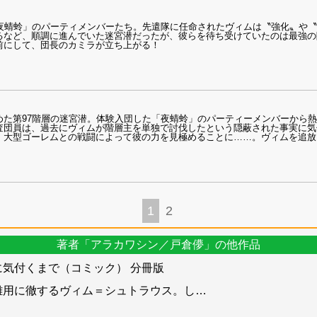
「夜蜻蛉」のパーティメンバーたち。先遣隊に任命されたヴィムは〝強化〟や
るなど、順調に進んでいた迷宮潜だったが、彼らを待ち受けていたのは最強の
前にして、団長のカミラが立ち上がる！
めた第97階層の迷宮潜。体験入団した「夜蜻蛉」のパーティーメンバーから
査団員は、過去にヴィムが階層主を単独で討伐したという隠蔽された事実に気
、大型ゴーレムとの戦闘によって彼の力を見極めることに……。ヴィムを追放
1
2
著者「アラカワシン／戸倉儚」の他作品
気付くまで（コミック） 分冊版
雑用に徹するヴィム＝シュトラウス。し
…