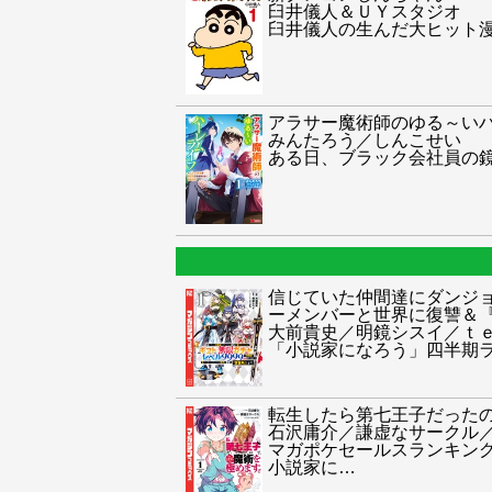
臼井儀人＆ＵＹスタジオ
臼井儀人の生んだ大ヒット
アラサー魔術師のゆる～い
みんたろう／しんこせい
ある日、ブラック会社員の
信じていた仲間達にダンジ
ーメンバーと世界に復讐＆
大前貴史／明鏡シスイ／ｔ
「小説家になろう」四半期ランキ
転生したら第七王子だった
石沢庸介／謙虚なサークル
マガポケセールスランキング
小説家に
…