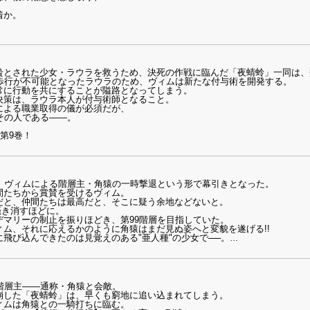
着か。
贄とされた少女・ラウラを救うため、決死の作戦に臨んだ「夜蜻蛉」一同は、
の歩行が不可能となったラウラのため、ヴィムは新たな付与術を開発する。
常に行動を共にすることが隘路となってしまう。
決策は、ラウラ本人が付与術師となること。
による職業取得の儀が必須だが、
その人である――。
第9巻！
は、ヴィムによる階層主・角猿の一時撃退という形で幕引きとなった。
間たちから賞賛を受けるヴィム。
だと、仲間たちは最高だと、そこに疑う余地などないと。
掻き消すほどに。
デマリーの制止を振りほどき、第99階層を目指していた。
ム、それに応えるかのように角猿はまだ見ぬ姿へと変貌を遂げる!!
飛び込んできたのは見覚えのある"亜人種"の少女で──。
…
階層主――通称・角猿と会敵。
崩した「夜蜻蛉」は、早くも窮地に追い込まれてしまう。
ィムは角猿との一騎打ちに臨む。