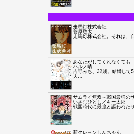
走馬灯株式会社
菅原敬太
走馬灯株式会社。それは、
あなたがしてくれなくても
ハルノ晴
吉野みち、32歳。結婚して
夫
…
サムライ無双～戦国最強の
いさむひとし／キー太郎
戦国時代に最強と謳われた
新クレヨンしんちゃん