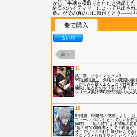
かし、手柄を横取りされたと激昂した
馴染のハイデマリーによって見出され
係〟がその真の力に気付くとき――世
巻で購入
古い順
前へ
11
第二章、クライマックス!!
99階層階層主・角猿との死闘の最
しがらみを捨て去ることで付与術
極限に迫る命のやり取りの果てに
シリーズ累計350万部突破の大人気
10
97階層、98階層の突破により、
フィールブロンにかつてない熱狂
同時に、"竜の翼"による闇地図使
"竜の翼"の関係者としての自覚が
そこでヴィムの目に飛び込んでき
クロノスと視線を交わしたヴィム