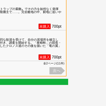
〝トラップの索敵〟でその力を如何なく発揮
階層主で……。完全敵地の中、窮地に追いや
未購入
700
pt
熱烈な歓迎を受けて、自分の居場所を確立し
付き、調査を開始する。「夜蜻蛉」の団長・
したクロノス達のその後を描いた「竜の翼」
未購入
700
pt
全
2
ページ(
11
件)
次へ