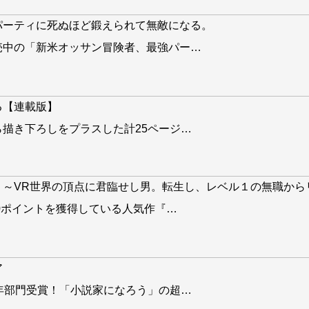
パーティに死ぬほど鍛えられて無敵になる。
売中の「新米オッサン冒険者、最強パー
…
る【連載版】
描き下ろしをプラスした計25ページ
…
。～VR世界の頂点に君臨せし男。転生し、レベル１の無職から
00ポイントを獲得している人気作『
…
ア
年部門受賞！「小説家になろう」の超
…