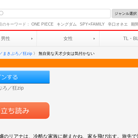
目のキーワード：
ONE PIECE
キングダム
SPY×FAMILY
辛口オネエ
期
男性
女性
TL・B
／まきぶろ／狂zip
〉
無自覚な天才少女は気付かない
ろ／狂zip
嬢のリアナは、冷酷な家族に耐えかね、家を飛び出す。旅先で