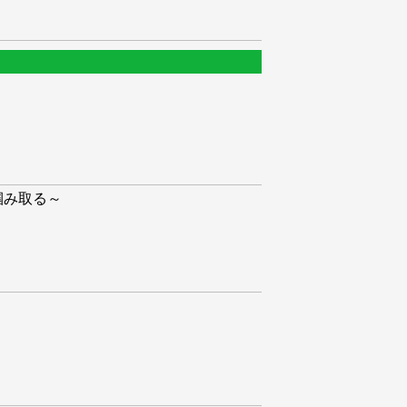
掴み取る～