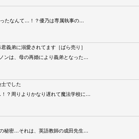
だったなんて…！？優乃は専属執事の
…
暴君義弟に溺愛されてます［ばら売り］
ャノンは、母の再婚により義弟となった
…
喚士でした
…！？周りよりかなり遅れて魔法学校に
…
美の秘密…それは、英語教師の成田先生
…