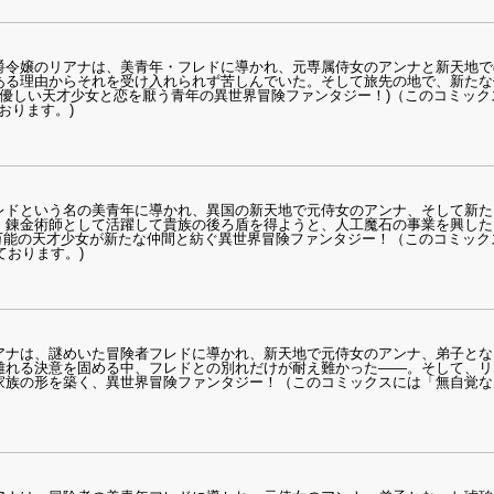
爵令嬢のリアナは、美青年・フレドに導かれ、元専属侍女のアンナと新天地で
ある理由からそれを受け入れられず苦しんでいた。そして旅先の地で、新たな
優しい天才少女と恋を厭う青年の異世界冒険ファンタジー！)（このコミック
おります。)
レドという名の美青年に導かれ、異国の新天地で元侍女のアンナ、そして新た
、錬金術師として活躍して貴族の後ろ盾を得ようと、人工魔石の事業を興した
 万能の天才少女が新たな仲間と紡ぐ異世界冒険ファンタジー！（このコミッ
ております。)
アナは、謎めいた冒険者フレドに導かれ、新天地で元侍女のアンナ、弟子とな
離れる決意を固める中、フレドとの別れだけが耐え難かった――。そして、リ
家族の形を築く、異世界冒険ファンタジー！（このコミックスには「無自覚な