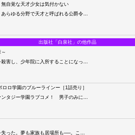
】無自覚な天才少女は気付かない
】あらゆる分野で天才と呼ばれる公爵令
…
出版社「白泉社」の他作品
章～
を殺害し、少年院に入所することになっ
…
ポロロ学園のブルーラインー［1話売り］
ァンタジー学園ラブコメ！ 男子のみに
…
失った。夢も家族も居場所も──。こ
…