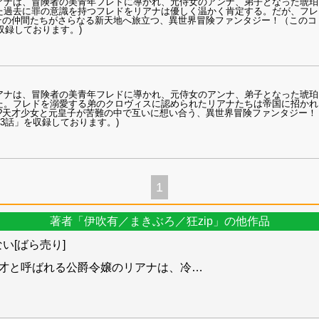
アナは、冒険者の美青年フレドに導かれ、元侍女のアンナ、弟子となった琥珀
た過去に罪の意識を持つフレドをリアナは優しく温かく肯定する。だが、フレ
とその仲間たちがさらなる新天地へ旅立つ、異世界冒険ファンタジー！（この
収録しております。)
アナは、冒険者の美青年フレドに導かれ、元侍女のアンナ、弟子となった琥珀
た。フレドを溺愛する弟のクロヴィスに認められたリアナたちは帝国に招かれ
!?天才少女と元皇子が苦難の中で互いに想い合う、異世界冒険ファンタジー
3話」を収録しております。)
1
著者「伊吹有／まきぶろ／狂zip」の他作品
い[ばら売り]
天才と呼ばれる公爵令嬢のリアナは、冷
…