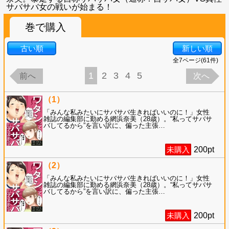
サバサバ女の戦いが始まる！
巻で購入
古い順
新しい順
全
7
ページ(
61
件)
1
2
3
4
5
前へ
次へ
（1）
「みんな私みたいにサバサバ生きればいいのに！」女性
雑誌の編集部に勤める網浜奈美（28歳）。“私ってサバサ
バしてるから”を言い訳に、偏った主張
…
未購入
200
pt
（2）
「みんな私みたいにサバサバ生きればいいのに！」女性
雑誌の編集部に勤める網浜奈美（28歳）。“私ってサバサ
バしてるから”を言い訳に、偏った主張
…
未購入
200
pt