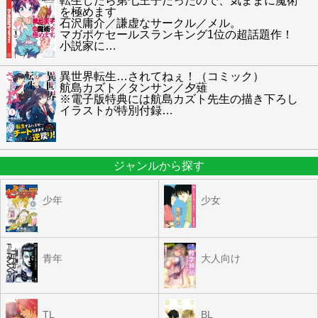
転生したら第七王子だったので、気ままに魔術
を極めます
石沢庸介／謙虚なサークル／メル。
マガポケセールスランキング1位の超話題作！
小説家に
…
異世界転生…されてねぇ！（コミック）
航島カズト／タンサン／夕薙
※電子版特典には航島カズト先生の描き下ろし
イラストが特別付録
…
ジャンルから探す
少年
少女
青年
大人向け
TL
BL