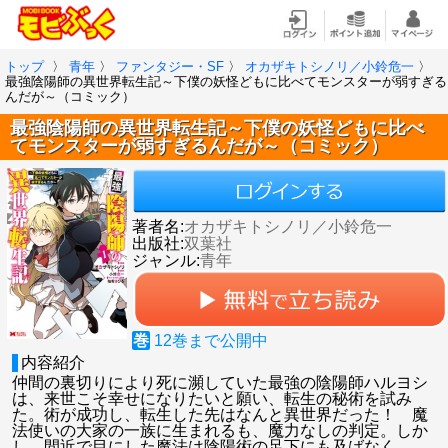
トップ
〉
青年
〉
ファンタジー・SF
〉
オカザキトシノリ／小鈴危一
〉
最強陰陽師の異世界転生記～下僕の妖怪どもに比べてモンスターが弱すぎる
んだが～（コミック）
最強陰陽師の異世界転生記～下僕の妖怪どもに比べ
てモンスターが弱すぎるんだが～（コミック）
著者名:
オカザキトシノリ／小鈴危一
出版社:
双葉社
ジャンル:
青年
巻
12
巻まで公開中
内容紹介
仲間の裏切りにより死に瀕していた最強の陰陽師ハルヨシ
は、来世こそ幸せになりたいと願い、転生の秘術を試み
た。術が成功し、転生した先はなんと異世界だった！ 魔
法使いの大家の一族に生まれるも、魔力なしの判定。しか
し、間近で目にした魔法は陰陽術の足下にも及ばなく