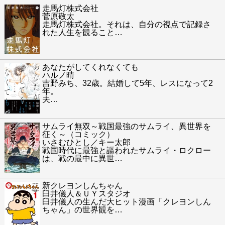
走馬灯株式会社
菅原敬太
走馬灯株式会社。それは、自分の視点で記録さ
れた人生を観ること
…
あなたがしてくれなくても
ハルノ晴
吉野みち、32歳。結婚して5年、レスになって2
年。
夫
…
サムライ無双～戦国最強のサムライ、異世界を
征く～（コミック）
いさむひとし／キー太郎
戦国時代に最強と謳われたサムライ・ロクロー
は、戦の最中に異世
…
新クレヨンしんちゃん
臼井儀人＆ＵＹスタジオ
臼井儀人の生んだ大ヒット漫画「クレヨンしん
ちゃん」の世界観を
…