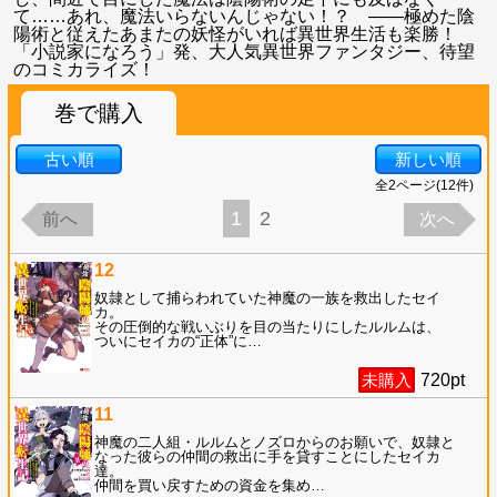
て……あれ、魔法いらないんじゃない！？ ――極めた陰
陽術と従えたあまたの妖怪がいれば異世界生活も楽勝！
「小説家になろう」発、大人気異世界ファンタジー、待望
のコミカライズ！
巻で購入
古い順
新しい順
全
2
ページ(
12
件)
1
2
前へ
次へ
12
奴隷として捕らわれていた神魔の一族を救出したセイ
カ。
その圧倒的な戦いぶりを目の当たりにしたルルムは、
ついにセイカの“正体”に
…
未購入
720
pt
11
神魔の二人組・ルルムとノズロからのお願いで、奴隷と
なった彼らの仲間の救出に手を貸すことにしたセイカ
達。
仲間を買い戻すための資金を集め
…