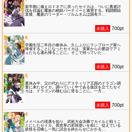
新学期に備えロドネアに戻ったセイカは、ついに勇者討
伐を目論む魔族の精鋭パーティーと激突する。戦闘開始
直後、魔族のリーダー・ゾルムネムは固有ス
…
未購入
700
pt
6
学園生活二年目の春休み、久しぶりにランプローグ家へ
帰省することになったセイカは、実家からの要請でアミ
ュたちも連れ帰ることに。そこで待っていた
…
未購入
700
pt
5
夏休み中、父の代わりにアスティリア王国のドラゴン調
査に来たセイカ。調べていく中である仮説を立てたセイ
カは、ドラゴンの棲む山に登ることに。一方
…
未購入
700
pt
4
メイベルの境遇を知り、武術大会決勝でカイルと戦うこ
とにしたセイカ。異世界の邪視使いを前に、従えている
妖怪を召喚し一気に試合を終わらせにかかる
…