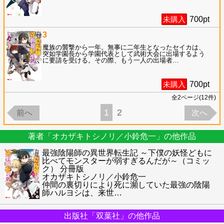
未購入
700
pt
3
魔族の襲撃から一年。無事に二年生となったセイカは、
突如学園長から学園代表として武術大会に出場するよう
に要請を受ける。その際、もう一人の出場者
…
未購入
700
pt
全
2
ページ(
12
件)
1
2
前へ
次へ
著者「オカザキトシノリ／小鈴危一」の他作品
最強陰陽師の異世界転生記 ～下僕の妖怪どもに
比べてモンスターが弱すぎるんだが～（コミッ
ク） 分冊版
オカザキトシノリ／小鈴危一
仲間の裏切りにより死に瀕していた最強の陰陽
師ハルヨシは、来世
…
出版社「双葉社」の他作品