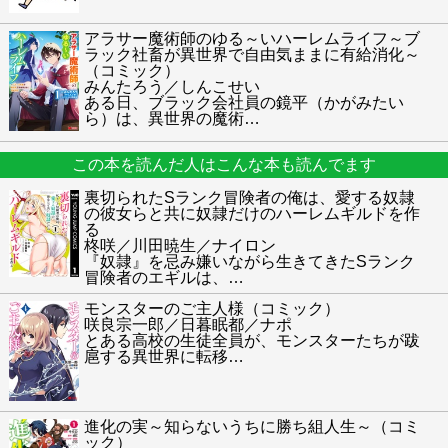
アラサー魔術師のゆる～いハーレムライフ～ブ
ラック社畜が異世界で自由気ままに有給消化～
（コミック）
みんたろう／しんこせい
ある日、ブラック会社員の鏡平（かがみたい
ら）は、異世界の魔術
…
この本を読んだ人はこんな本も読んでます
裏切られたSランク冒険者の俺は、愛する奴隷
の彼女らと共に奴隷だけのハーレムギルドを作
る
柊咲／川田暁生／ナイロン
『奴隷』を忌み嫌いながら生きてきたSランク
冒険者のエギルは、
…
モンスターのご主人様（コミック）
咲良宗一郎／日暮眠都／ナポ
とある高校の生徒全員が、モンスターたちが跋
扈する異世界に転移
…
進化の実～知らないうちに勝ち組人生～（コミ
ック）