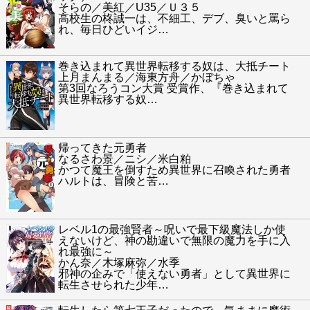
そらの／美紅／U35／Ｕ３５
高校生の柊誠一は、不細工、デブ、臭いと罵ら
れ、毎日ひどいイジ
…
巻き込まれて異世界転移する奴は、大抵チート
上月まんまる／海東方舟／かぼちゃ
第3回なろうコン大賞 受賞作、『巻き込まれて
異世界転移する奴
…
帰ってきた元勇者
なるさわ景／ニシ／米白粕
かつて魔王を倒すため異世界に召喚された勇者
ハルトは、冒険と苦
…
レベル1の最強賢者～呪いで最下級魔法しか使
えないけど、神の勘違いで無限の魔力を手に入
れ最強に～
かん奈／木塚麻弥／水季
邪神の企みで「使えない勇者」として異世界に
転生させられた少年
…