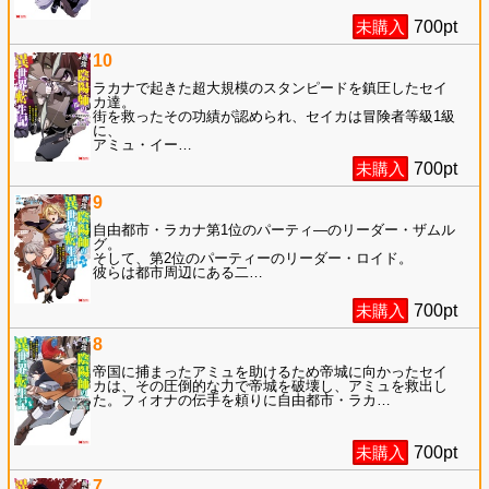
未購入
700
pt
10
ラカナで起きた超大規模のスタンピードを鎮圧したセイ
カ達。
街を救ったその功績が認められ、セイカは冒険者等級1級
に、
アミュ・イー
…
未購入
700
pt
9
自由都市・ラカナ第1位のパーティ―のリーダー・ザムル
グ。
そして、第2位のパーティーのリーダー・ロイド。
彼らは都市周辺にある二
…
未購入
700
pt
8
帝国に捕まったアミュを助けるため帝城に向かったセイ
カは、その圧倒的な力で帝城を破壊し、アミュを救出し
た。フィオナの伝手を頼りに自由都市・ラカ
…
未購入
700
pt
7