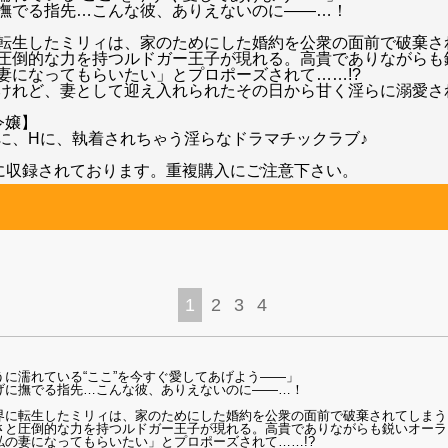
撫でる指先…こんな彼、ありえないのに――…！
転生したミリィは、家のためにした婚約を公衆の面前で破棄さ
圧倒的な力を持つルドガー王子が現れる。高貴でありながらも
妻になってもらいたい」とプロポーズされて……!?
けれど、妻として迎え入れられたその日から甘く淫らに溺愛され
令嬢】
に、Hに、執着されちゃう淫らなドラマチックラブ♪
148」に収録されております。重複購入にご注意下さい。
1
2
3
4
に濡れている“ここ”を今すぐ愛してあげよう――」
げに撫でる指先…こんな彼、ありえないのに――…！
界に転生したミリィは、家のためにした婚約を公衆の面前で破棄されてしまう
さと圧倒的な力を持つルドガー王子が現れる。高貴でありながらも鋭いオーラ
の妻になってもらいたい」とプロポーズされて……!?