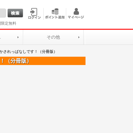
間限定無料
L
その他
イかされっぱなしです！（分冊版）
す！（分冊版）