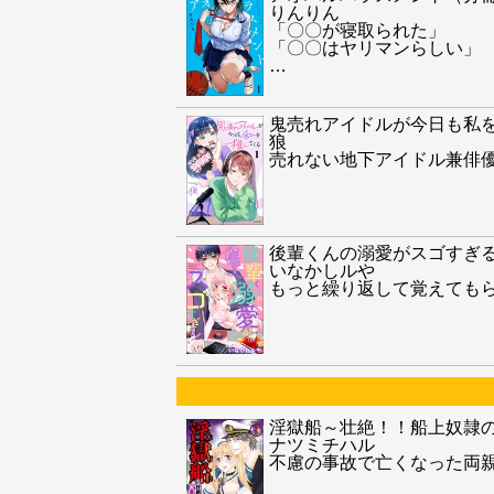
りんりん
「〇〇が寝取られた」
「〇〇はヤリマンらしい」
…
鬼売れアイドルが今日も私
狼
売れない地下アイドル兼俳
後輩くんの溺愛がスゴすぎる
いなかしルや
もっと繰り返して覚えても
淫獄船～壮絶！！船上奴隷の
ナツミチハル
不慮の事故で亡くなった両