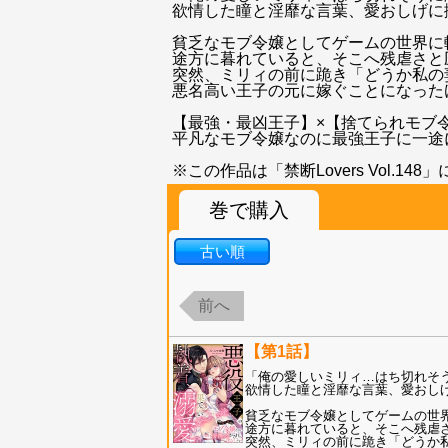
欲情した瞳と淫靡な言葉、愛おしげに
貧乏なモブ令嬢としてゲームの世界に
途方に暮れていると、そこへ残虐さと
突然、ミリィの前に跪き「どうか私の
悪名高い王子の元に嫁ぐことになった
【最強・最凶王子】×【捨てられモブ
平凡なモブ令嬢なのに最強王子に一途
※この作品は「禁断Lovers Vol.
巻で購入
古い順
前へ
【第1話】
「俺の愛しいミリィ…はち切れそう
欲情した瞳と淫靡な言葉、愛おし
貧乏なモブ令嬢としてゲームの世
途方に暮れていると、そこへ残虐
突然、ミリィの前に跪き「どうか私