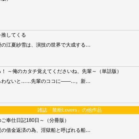
を推してくる
優の江夏紗雪は、演技の世界で大成する
…
！ ～俺のカタチ覚えてくださいね、先輩～（単話版）
らわないと……先輩のココに――…。新
…
雑誌「禁断Lovers」の他作品
ご奉仕日記180日～（分冊版）
親の借金返済の為、淫獄船と呼ばれる船
…