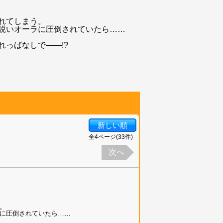
れてしまう。
鋭いオーラに圧倒されていたら……
っばなしで――!?
新しい順
全
4
ページ(
33
件)
次へ
。
に圧倒されていたら……