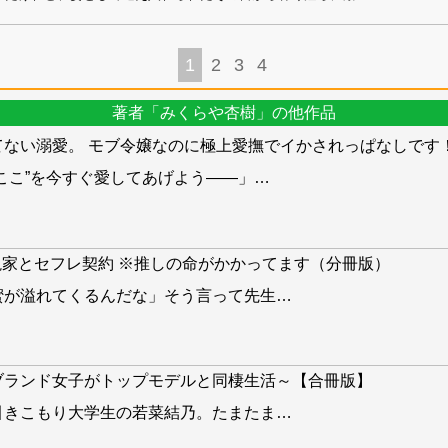
1
2
3
4
著者「みくらや杏樹」の他作品
てない溺愛。 モブ令嬢なのに極上愛撫でイかされっぱなしです
ここ”を今すぐ愛してあげよう――」
…
小説家とセフレ契約 ※推しの命がかかってます（分冊版）
蜜が溢れてくるんだな」そう言って先生
…
ブランド女子がトップモデルと同棲生活～【合冊版】
引きこもり大学生の若菜結乃。たまたま
…