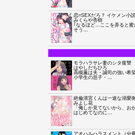
恋=SEXだろ？ イケメン
みくらや杏樹
｢なるほど…ここを弄ると蜜
そう
…
モラハラサレ妻のシタ復讐
はやしだちひろ
高槻薫は夫・誠司の強い希
小学生の息子・
…
絶倫清宮くんは一途な溺愛
みよし花
「俺しか見てないから、お
はじめてなのに
…
アオハルハラスメント（分