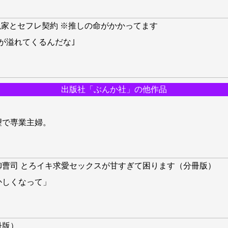
小説家とセフレ契約 ※推しの命がかかってます
が溢れてくるんだな｣
出版社「ぶんか社」の他作品
望で専業主婦。
御曹司 とろイキ求愛セックスが甘すぎて困ります（分冊版）
かしくなって」
冊版）