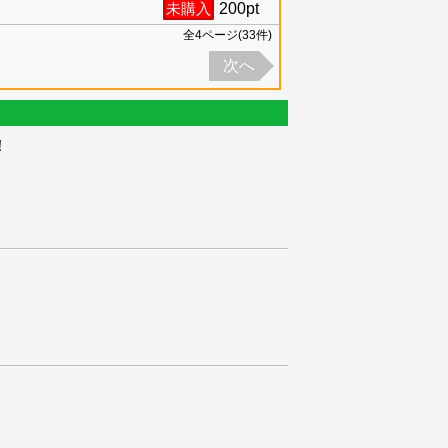
未購入
200
pt
全
4
ページ(
33
件)
次へ
！