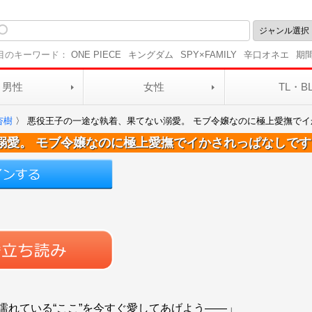
目のキーワード：
ONE PIECE
キングダム
SPY×FAMILY
辛口オネエ
期
男性
女性
TL・B
杏樹
〉
悪役王子の一途な執着、果てない溺愛。 モブ令嬢なのに極上愛撫で
溺愛。 モブ令嬢なのに極上愛撫でイかされっぱなしで
濡れている“ここ”を今すぐ愛してあげよう――」