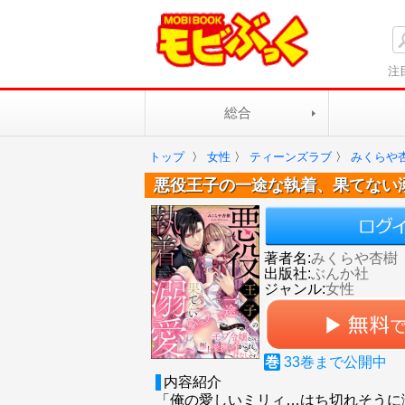
注
総合
トップ
〉
女性
〉
ティーンズラブ
〉
みくらや
悪役王子の一途な執着、果てない
著者名:
みくらや杏樹
出版社:
ぶんか社
ジャンル:
女性
巻
33
巻まで公開中
内容紹介
「俺の愛しいミリィ…はち切れそうに