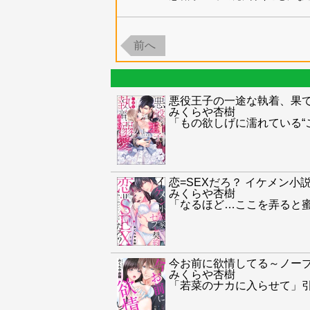
前へ
悪役王子の一途な執着、果
みくらや杏樹
「もの欲しげに濡れている“
恋=SEXだろ？ イケメン
みくらや杏樹
「なるほど…ここを弄ると
今お前に欲情してる～ノー
みくらや杏樹
「若菜のナカに入らせて」