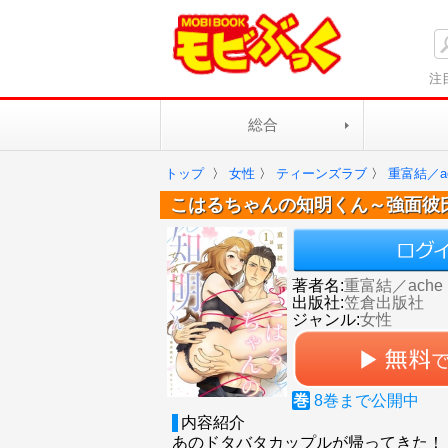
注
総合
トップ
〉
女性
〉
ティーンズラブ
〉
重富結／ac
こはるちゃんの知明くん～強面彼
著者名:
重富結／ache
出版社:
笠倉出版社
ジャンル:
女性
巻
8
巻まで公開中
内容紹介
あのドタバタカップルが帰ってきた！