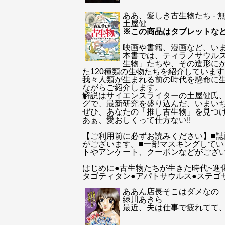
ああ、愛しき古生物たち -
土屋健
※この商品はタブレットな
映画や書籍、漫画など、い
本書では、ティラノサウル
生物」たちや、その造形に
た120種類の生物たちを紹介していま
我々人類が生まれる前の時代を懸命に生
ながらご紹介します。
解説はサイエンスライターの土屋健氏、
グで、最新研究を盛り込んだ、いまいち
ぜひ、あなたの「推し古生物」を見つけ
あぁ、愛おしくって仕方ない!!
【ご利用前に必ずお読みください】■
がございます。■一部マスキングして
トやアンケート、クーポンなどがござ
はじめに●古生物たちが生きた時代~進
タゴティタン●アパトサウルス●ステゴ
ああん店長そこはダメなの
緑川あきら
最近、夫は仕事で疲れてて