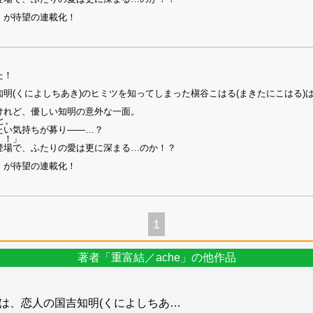
」が待望の連載化！
た！
明(くによしちあき)のヒミツを知ってしまった槇谷こはる(まきたにこはる)
けれど、優しい知明の意外な一面。
と。
たい気持ちが募り――…？
！！」
登場で、ふたりの愛は更に深まる…のか！？
」が待望の連載化！
1
著者「重富結／ache」の他作品
)は、恋人の国吉知明(くによしちあ
…