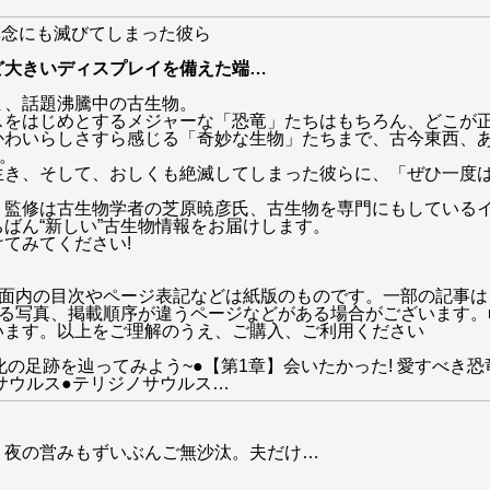
 無念にも滅びてしまった彼ら
ど大きいディスプレイを備えた端
…
ま、話題沸騰中の古生物。
スをはじめとするメジャーな「恐竜」たちはもちろん、どこが
かわいらしさすら感じる「奇妙な生物」たちまで、古今東西、
す。
き、そして、おしくも絶滅してしまった彼らに、「ぜひ一度は
監修は古生物学者の芝原暁彦氏、古生物を専門にもしているイ
ばん“新しい”古生物情報をお届けします。
てみてください!
誌面内の目次やページ表記などは紙版のものです。一部の記事は
いる写真、掲載順序が違うページなどがある場合がございます。
います。以上をご理解のうえ、ご購入、ご利用ください
化の足跡を辿ってみよう~●【第1章】会いたかった! 愛すべき
サウルス●テリジノサウルス
…
、夜の営みもずいぶんご無沙汰。夫だけ
…