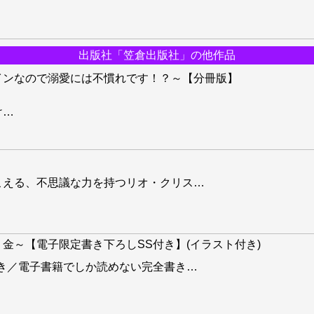
出版社「笠倉出版社」の他作品
インなので溺愛には不慣れです！？～【分冊版】
」
け
…
こえる、不思議な力を持つリオ・クリス
…
金～【電子限定書き下ろしSS付き】(イラスト付き)
き／電子書籍でしか読めない完全書き
…