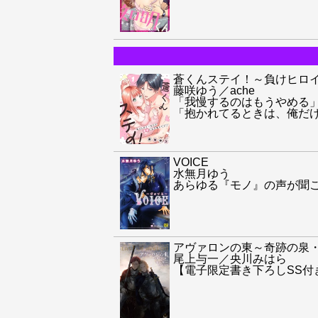
蒼くんステイ！～負けヒロ
藤咲ゆう／ache
「我慢するのはもうやめる
「抱かれてるときは、俺だ
VOICE
水無月ゆう
あらゆる『モノ』の声が聞
アヴァロンの東～奇跡の泉・
尾上与一／央川みはら
【電子限定書き下ろしSS付