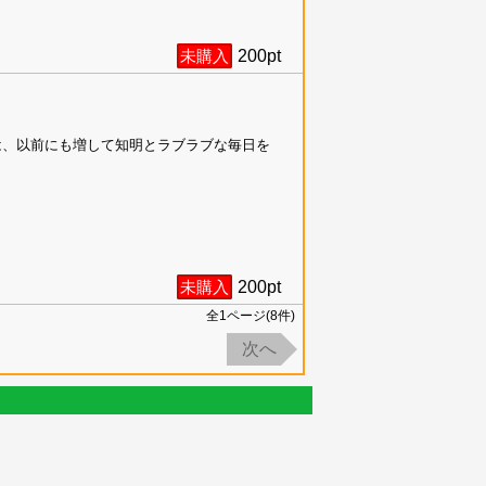
未購入
200
pt
は、以前にも増して知明とラブラブな毎日を
未購入
200
pt
全
1
ページ(
8
件)
次へ