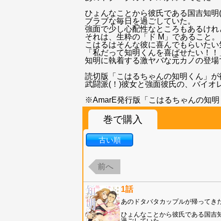
ひょんなことから彼氏である国吉知明(
ブラブな毎日を過ごしていた。
強面で少し心配性なところもあるけれ
それは、生粋の「ド M」であること。
こはるはそんな彼に喜んでもらいたい
「私だって知明くんを喜ばせたい！！
知明に執着する激ヤバな元カノの登場
読切版「こはるちゃんの知明くん」が
武闘派(！)彼女と強面彼氏の、バイオ
※AmarE発行版「こはるちゃんの知
巻で購入
古い順
前へ
1話
あのドタバタカップルが帰ってき
ひょんなことから彼氏である国吉知
過ごしていた。