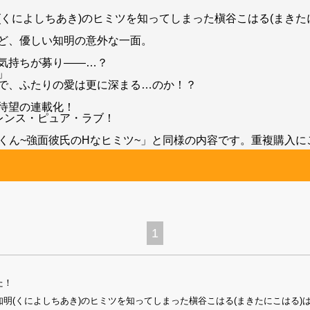
くによしちあき)のヒミツを知ってしまった槇谷こはる(まきた
ど、優しい知明の意外な一面。
気持ちが募り――…？
」
で、ふたりの愛は更に深まる…のか！？
待望の連載化！
レンス・ピュア・ラブ！
明くん~強面彼氏のHなヒミツ~」と同様の内容です。重複購入
1
た！
明(くによしちあき)のヒミツを知ってしまった槇谷こはる(まきたにこはる)