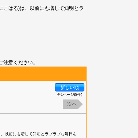
にこはる)は、以前にも増して知明とラ
にご注意ください。
新しい順
全
1
ページ(
8
件)
次へ
は、以前にも増して知明とラブラブな毎日を