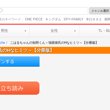
目のキーワード：
ONE PIECE
キングダム
SPY×FAMILY
辛口オネエ
期
男性
女性
TL・B
he
〉
こはるちゃんの知明くん～強面彼氏のHなヒミツ～【分冊版】
氏のHなヒミツ～【分冊版】