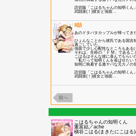
読切版「こはるちゃんの知明くん
武闘派(！)彼女と強面
…
8話
あのドタバタカップルが帰ってき
ひょんなことから彼氏である国吉知
過ごしていた。
強面で少し心配性なところもある
それは、生粋の「ド M」であるこ
こはるはそんな彼に喜んでもらい
「私だって知明くんを喜ばせたい
知明に執着する激ヤバな元カノの
読切版「こはるちゃんの知明くん
武闘派(！)彼女と強面
…
前へ
こはるちゃんの知明くん
重富結／ache
槇谷こはる(まきたにこはる