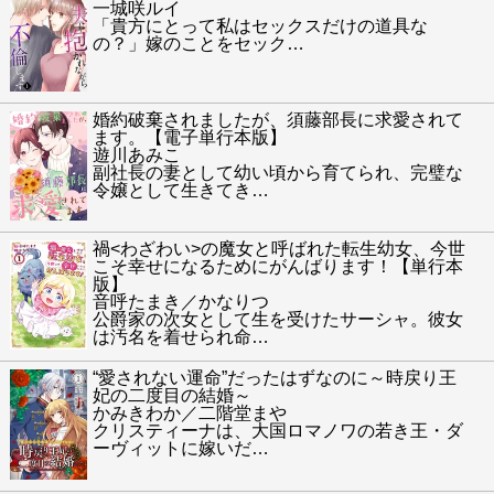
一城咲ルイ
「貴方にとって私はセックスだけの道具な
の？」嫁のことをセック
…
婚約破棄されましたが、須藤部長に求愛されて
ます。【電子単行本版】
遊川あみこ
副社長の妻として幼い頃から育てられ、完璧な
令嬢として生きてき
…
禍<わざわい>の魔女と呼ばれた転生幼女、今世
こそ幸せになるためにがんばります！【単行本
版】
音呼たまき／かなりつ
公爵家の次女として生を受けたサーシャ。彼女
は汚名を着せられ命
…
“愛されない運命”だったはずなのに～時戻り王
妃の二度目の結婚～
かみきわか／二階堂まや
クリスティーナは、大国ロマノワの若き王・ダ
ーヴィットに嫁いだ
…