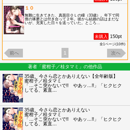
１０
無難に生きてきた、真面目ＯＬの瞳（33歳）。年下で同
僚の琢磨とは付き合って２年。彼から結婚の話はまだな
いが、充実した日々を送っていた。ところ
…
未購入
150
pt
全
1
ページ(
10
件)
1
前へ
次へ
著者「蜜柑子／桂タマミ」の他作品
35歳、今さら恋とかありえない【全年齢版】
蜜柑子／桂タマミ
「…そこ突かないで!! やあッ…!!」「ヒクヒク
してる、素直
…
35歳、今さら恋とかありえない
蜜柑子／桂タマミ
「…そこ突かないで!! やあッ…!!」「ヒクヒク
してる、素直
…