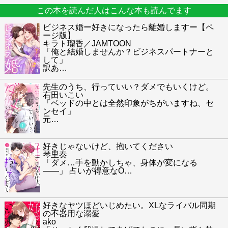
この本を読んだ人はこんな本も読んでます
ビジネス婚ー好きになったら離婚しますー【ペ
ージ版】
キラト瑠香／JAMTOON
「俺と結婚しませんか？ビジネスパートナーと
して」
訳あ
…
先生のうち、行っていい？ダメでもいくけど。
右田いこい
「ベッドの中とは全然印象がちがいますね、セ
ンセイ」
元
…
好きじゃないけど、抱いてください
琴里奏
「ダメ…手を動かしちゃ、身体が変になる
――」 占いが得意なO
…
好きなヤツほどいじめたい。XLなライバル同期
の不器用な溺愛
ako