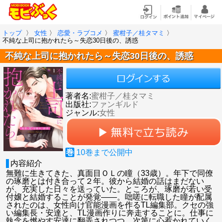
トップ
〉
女性
〉
恋愛・ラブコメ
〉
蜜柑子／桂タマミ
〉
不純な上司に抱かれたら～失恋30日後の、誘惑
不純な上司に抱かれたら～失恋30日後の、誘惑
著者名:
蜜柑子／桂タマミ
出版社:
ファンギルド
ジャンル:
女性
巻
10
巻まで公開中
内容紹介
無難に生きてきた、真面目ＯＬの瞳（33歳）。年下で同僚
の琢磨とは付き合って２年。彼から結婚の話はまだない
が、充実した日々を送っていた。ところが、琢磨が若い受
付嬢と結婚することが発覚――。咄嗟に転職した瞳が配属
されたのは、女性向け官能漫画を作るTL編集部。クセの強
い編集長・安達と、TL漫画作りに奔走することに。仕事に
執念を燃やす安達に翻弄されつつ、次第に心惹かれていく