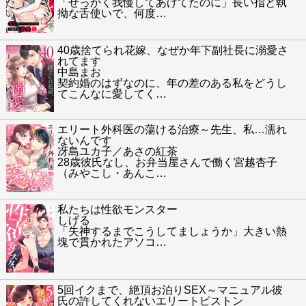
「せっかく我慢してあげてたのに」長い指と執
拗な舌使いで、何度
…
40歳捨てられ花嫁、なぜか年下副社長に溺愛さ
れてます
中島まお
契約婚のはずなのに、年の差のある私をどうし
てこんなに愛してく
…
エリート外科医の蕩ける治療～先生、私…濡れ
ないんです
冴島ユカ子／あさの紅茶
28歳彼氏なし、お弁当屋さんで働く宮越杏子
（みやこし・あんこ
…
私たちは性欲モンスター
しげる
「失神するまでこうしてましょうか」大きい熱
塊で貫かれたアソコ
…
5回イクまで、絶頂お泊りSEX～マニュアル彼
氏の許してくれないエリートピストン