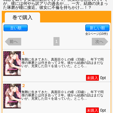
が、彼には何やら訳アリの過去が…。一方、結婚の決まっ
た琢磨が瞳に接近。彼女に不倫を持ちかけ…！？
巻で購入
古い順
新しい順
全
1
ページ(
10
件)
1
前へ
次へ
１
無難に生きてきた、真面目ＯＬの瞳（33歳）。年下で同
僚の琢磨とは付き合って２年。彼から結婚の話はまだな
いが、充実した日々を送っていた。ところ
…
未購入
0
pt
２
無難に生きてきた、真面目ＯＬの瞳（33歳）。年下で同
僚の琢磨とは付き合って２年。彼から結婚の話はまだな
いが、充実した日々を送っていた。ところ
…
未購入
0
pt