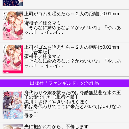
上司がゴムを咥えたら～２人の距離は0.01mm
～
蜜柑子／桂タマミ
「そんなに締めるなよ？かわいいな」「や…あ
ッ…!! …イ…イ
…
上司がゴムを咥えたら～２人の距離は0.01mm
～【合本版】
蜜柑子／桂タマミ
「そんなに締めるなよ？かわいいな」「や…あ
ッ…!! …イ…イ
…
出版社「ファンギルド」の他作品
身代わり令嬢を救ったのは冷酷無慈悲な氷の王
子の愛でした【単行本版】
黒川くさび／やきいもほくほく
私は身代わりでここに来たとバレてはいけない
ーー…
母を
…
夫に抱かれながら、不倫します