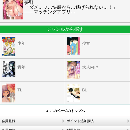
夢野
「ダメ…ッ…快感から…逃げられない…！」
――マッチングアプリ
…
ジャンルから探す
少年
少女
青年
大人向け
TL
BL
▲ このページのトップへ
会員登録
ポイント追加購入