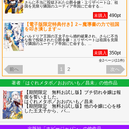
さらに不当に投獄された公爵令嬢・エリザベートは、祖
国を見限り隣国のユーティア帝国に亡命する
…
未購入
490
pt
【電子版限定特典付き】2～魔導書の力で祖国
を叩き潰します～
ハルドリア王国の王太子から婚約破棄され、さらに不当
な咎で投獄された公爵令嬢・エリザベートは祖国を見限
り隣国のユーティア帝国に亡命する。
…
未購入
350
pt
全
2
ページ(
11
件)
1
2
前へ
次へ
著者「はぐれメタボ／おおのいも／昌未」の他作品
【期間限定 無料お試し版】ブチ切れ令嬢は報
復を誓いました。
はぐれメタボ／おおのいも／昌未
【期間限定 無料お試し版】他の令嬢に心を移
した王太子から、パ
…
出版社「ホビージャパン」の他作品