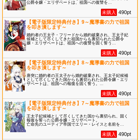
公爵令嬢・エリザベートは、祖国への復讐を
…
未購入
490
pt
【電子版限定特典付き】9～魔導書の力で祖国
を叩き潰します～
婚約者の王太子・フリードから婚約破棄され、王太子妃
候補として尽くしてきた祖国からも裏切られた公爵令
嬢・エリザベートは、祖国への復讐を固く誓う
…
未購入
490
pt
【電子版限定特典付き】8～魔導書の力で祖国
を叩き潰します～
唐突に婚約者の王太子から婚約破棄され、王太子妃候補
として尽くしてきた国からも裏切られた公爵令嬢・エリ
ザベートは、祖国への報復を固く誓う。
…
未購入
490
pt
【電子版限定特典付き】7～魔導書の力で祖国
を叩き潰します～
王太子妃候補として尽くしてきた国から裏切られ、固く
報復を誓った公爵令嬢・エリザベート。
亡命先のユーティア帝国でエリー・レイスと名前を
…
未購入
490
pt