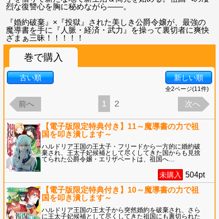
烈な復讐心を胸に秘めながら――。
『婚約破棄』×『投獄』された美しき公爵令嬢が、最強の
魔導書を手に『人脈・経済・武力』を操って裏切者に爽快
ざまぁ三昧！！！！！
巻で購入
古い順
新しい順
全
2
ページ(
11
件)
1
2
前へ
次へ
【電子版限定特典付き】11～魔導書の力で祖
国を叩き潰します～
ハルドリア王国の王太子・フリードから一方的に婚約破
棄され、王太子妃候補として尽くしてきた国からも見捨
てられた公爵令嬢・エリザベートは、祖国へ
…
未購入
504
pt
【電子版限定特典付き】10～魔導書の力で祖
国を叩き潰します～
ハルドリア王国の王太子から突然婚約を破棄され、さら
に王太子妃候補として尽くしてきた祖国にも裏切られた