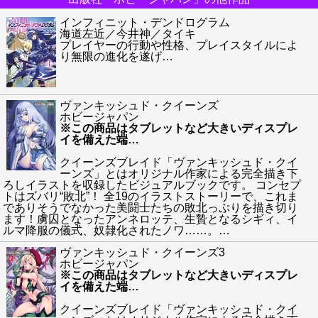
インフィニット・デンドログラム
海道左近／今井神／タイキ
プレイヤーの行動や性格、プレイスタイルによ
り無限の進化を遂げ
…
ヴァンキッシュド・クイーンズ
ホビージャパン
※この商品はタブレットなど大きいディスプレ
イを備えた端
…
クイーンズブレイド「ヴァンキッシュド・クイ
ーンズ」とはオリジナル作家による完全描き下
ろしイラストを収録したビジュアルブックです。 コンセプ
トはズバリ“敗北”！ 全19のイラストストーリーで、これま
でありそうでなかった美闘士たちの敗北っぷりを描き切り
ます！虜囚となったアンネロッテ、生贄となるシギィ、イ
ルマ降服の儀式、奴隷化されたノワ……。
…
ヴァンキッシュド・クイーンズ3
ホビージャパン
※この商品はタブレットなど大きいディスプレ
イを備えた端
…
クイーンズブレイド「ヴァンキッシュド・クイ