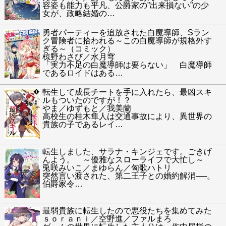
容姿も能力も平凡、公爵家の”出来損ない”の少
女が、政略結婚の
…
勇者パーティーを追放された白魔導師、Sラン
ク冒険者に拾われる～この白魔導師が規格外す
ぎる～（コミック）
椋野わさび／水月穹
「実力不足の白魔導師は要らない」 白魔導師
であるロイドはある
…
転生して成長チートを手に入れたら、最凶スキ
ルもついたのですが！？
やま／ゆずもと／我美蘭
高校生の桂木隼人は交通事故により、異世界の
貴族の子であるレイ
…
転生しました、サラナ・キンジェです。ごきげ
んよう。 ～優雅なスローライフで大忙し～
兎咲みいこ／まゆらん／匈歌ハトリ
突然言い渡された、第二王子との婚約解消──。
伯爵家令
…
最弱貴族に転生したので悪役たちを集めてみた
ｓｏｒａｎｉ／空野進／ファルまろ