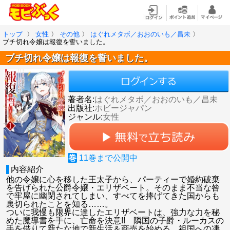
トップ
〉
女性
〉
その他
〉
はぐれメタボ／おおのいも／昌未
〉
ブチ切れ令嬢は報復を誓いました。
ブチ切れ令嬢は報復を誓いました。
著者名:
はぐれメタボ／おおのいも／昌未
出版社:
ホビージャパン
ジャンル:
女性
巻
11
巻まで公開中
内容紹介
他の令嬢に心を移した王太子から、パーティーで婚約破棄
を告げられた公爵令嬢・エリザベート。そのまま不当な咎
で牢屋に幽閉されてしまい、すべてを捧げてきた国からも
裏切られたことを知る……。
ついに我慢も限界に達したエリザベートは、強力な力を秘
めた魔導書を手に、亡命を決意!! 隣国の子爵・ルーカスの
手を借りて新たな地で新生活＆商売を始める。祖国への凄