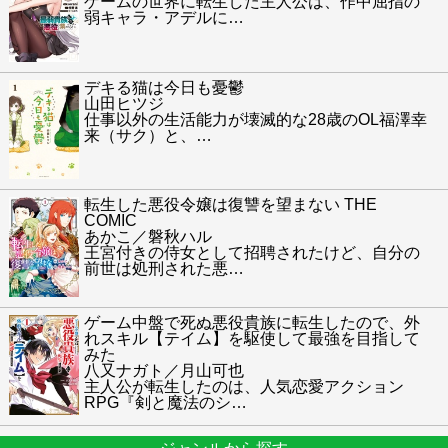
ゲームの世界に転生した主人公は、作中屈指の
弱キャラ・アデルに
…
デキる猫は今日も憂鬱
山田ヒツジ
仕事以外の生活能力が壊滅的な28歳のOL福澤幸
来（サク）と、
…
転生した悪役令嬢は復讐を望まない THE
COMIC
あかこ／磐秋ハル
王宮付きの侍女として招聘されたけど、自分の
前世は処刑された悪
…
ゲーム中盤で死ぬ悪役貴族に転生したので、外
れスキル【テイム】を駆使して最強を目指して
みた
八又ナガト／月山可也
主人公が転生したのは、人気恋愛アクション
RPG『剣と魔法のシ
…