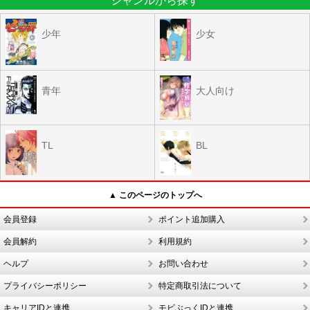
ジャンルから探す
少年
少女
青年
大人向け
TL
BL
▲ このページのトップへ
会員登録
ポイント追加購入
会員解約
利用規約
ヘルプ
お問い合わせ
プライバシーポリシー
特定商取引法について
キャリアIDと連携
モビぶっくIDと連携