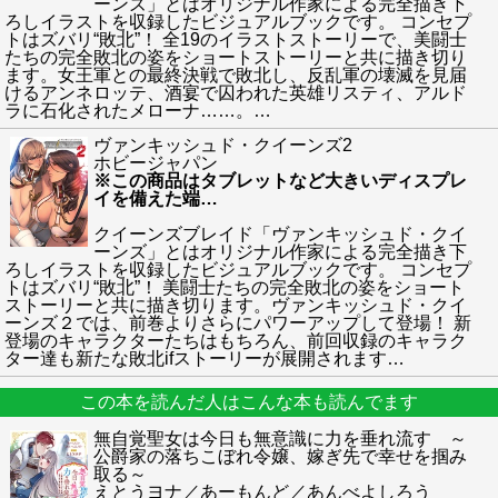
ーンズ」とはオリジナル作家による完全描き下
ろしイラストを収録したビジュアルブックです。 コンセプ
トはズバリ“敗北”！ 全19のイラストストーリーで、美闘士
たちの完全敗北の姿をショートストーリーと共に描き切り
ます。女王軍との最終決戦で敗北し、反乱軍の壊滅を見届
けるアンネロッテ、酒宴で囚われた英雄リスティ、アルド
ラに石化されたメローナ……。
…
ヴァンキッシュド・クイーンズ2
ホビージャパン
※この商品はタブレットなど大きいディスプレ
イを備えた端
…
クイーンズブレイド「ヴァンキッシュド・クイ
ーンズ」とはオリジナル作家による完全描き下
ろしイラストを収録したビジュアルブックです。 コンセプ
トはズバリ“敗北”！ 美闘士たちの完全敗北の姿をショート
ストーリーと共に描き切ります。ヴァンキッシュド・クイ
ーンズ２では、前巻よりさらにパワーアップして登場！ 新
登場のキャラクターたちはもちろん、前回収録のキャラク
ター達も新たな敗北ifストーリーが展開されます
…
この本を読んだ人はこんな本も読んでます
無自覚聖女は今日も無意識に力を垂れ流す ～
公爵家の落ちこぼれ令嬢、嫁ぎ先で幸せを掴み
取る～
えとうヨナ／あーもんど／あんべよしろう