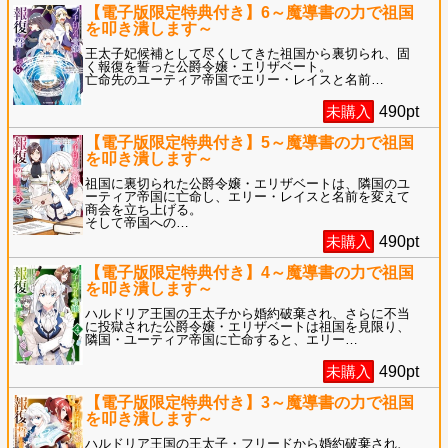
【電子版限定特典付き】6～魔導書の力で祖国
を叩き潰します～
王太子妃候補として尽くしてきた祖国から裏切られ、固
く報復を誓った公爵令嬢・エリザベート。
亡命先のユーティア帝国でエリー・レイスと名前
…
未購入
490
pt
【電子版限定特典付き】5～魔導書の力で祖国
を叩き潰します～
祖国に裏切られた公爵令嬢・エリザベートは、隣国のユ
ーティア帝国に亡命し、エリー・レイスと名前を変えて
商会を立ち上げる。
そして帝国への
…
未購入
490
pt
【電子版限定特典付き】4～魔導書の力で祖国
を叩き潰します～
ハルドリア王国の王太子から婚約破棄され、さらに不当
に投獄された公爵令嬢・エリザベートは祖国を見限り、
隣国・ユーティア帝国に亡命すると、エリー
…
未購入
490
pt
【電子版限定特典付き】3～魔導書の力で祖国
を叩き潰します～
ハルドリア王国の王太子・フリードから婚約破棄され、