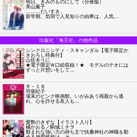
明日、きみのものにして（分冊版）
美山薫子
………だいすき。
新学期、気弱で人見知りの由希は、人気
…
出版社「海王社」の他作品
シンクロニシティ・スキャンダル【電子限定か
きおろし特典付】
山佐木うに
★電子限定Ｗ口絵収録！★ モデルのテオには
ずっと片想いをして
…
Ｒ－１８
羽柴紀子
場末のピンク映画館。いがみあう両親から逃
れ、心を許せる友人も
…
愛艶のきずな【イラスト入り】
橘かおる／駒城ミチヲ
類まれな強い力の持ち主で扶桑神社の神職を勤
める神那岐稔は、そ
…