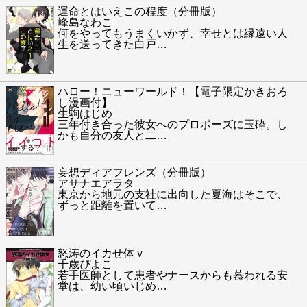
運命とはいえこの程度（分冊版）
峰島なわこ
何をやってもうまくいかず、幸せとは縁遠い人
生を送ってきた白戸
…
ハロー！ニューワールド！【電子限定かきおろ
し漫画付】
生駒はじめ
三年付き合った彼女へのプロポーズに玉砕。し
かも自分の友人と二
…
妄想ディアフレンズ（分冊版）
アサナエアラタ
東京から地元の支社に出向した夏海はそこで、
ずっと距離を置いて
…
怒涛のイカせ体ｖ
千歳ぴよこ
若手医師として患者やナースからも慕われる安
堂は、幼い頃いじめ
…