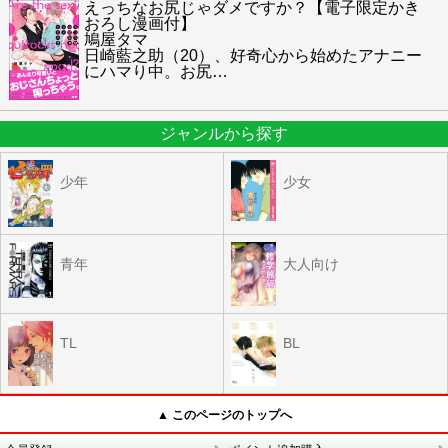
えっちなお尻じゃダメですか？【電子限定かき
おろし漫画付】
鳩屋タマ
日崎藍之助（20）、好奇心から始めたアナニー
にハマり中。お尻
…
ジャンルから探す
少年
少女
青年
大人向け
TL
BL
▲ このページのトップへ