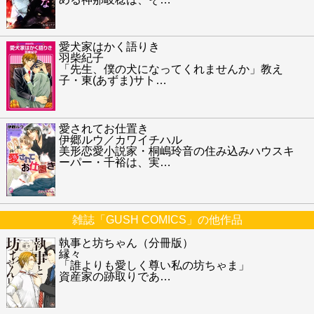
愛犬家はかく語りき
羽柴紀子
「先生、僕の犬になってくれませんか」教え
子・東(あずま)サト
…
愛されてお仕置き
伊郷ルウ／カワイチハル
美形恋愛小説家・桐嶋玲音の住み込みハウスキ
ーパー・千裕は、実
…
雑誌「GUSH COMICS」の他作品
執事と坊ちゃん（分冊版）
縁々
「誰よりも愛しく尊い私の坊ちゃま」
資産家の跡取りであ
…