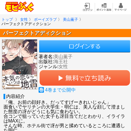
トップ
〉
女性
〉
ボーイズラブ
〉
美山薫子
〉
パーフェクトアディクション
パーフェクトアディクション
著者名:
美山薫子
出版社:
海王社
ジャンル:
女性
巻
4
巻まで公開中
内容紹介
「俺、お前の顔好き。だってすげーきれいじゃん」
面食いでヤリチンの大学生・明仁は、美人な顔して澄まし
た態度の冴がどうにも気に食わない。
合コンで狙っていた女子も冴目当てだとわかり、イライラ
はMAXに。
そんな時、ホテル街で冴が男と揉めているところに遭遇し
た明仁。