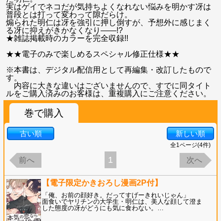
実はゲイでネコだが気持ちよくなれない悩みを明かす冴は
普段とは打って変わって隙だらけ。
煽られた明仁は冴を強引に押し倒すが、予想外に感じまく
る冴に抑えがきかなくなり――!?
★雑誌掲載時のカラーを完全収録!!
★★電子のみで楽しめるスペシャル修正仕様★★
※本書は、デジタル配信用として再編集・改訂したもので
す。
内容に大きな違いはございませんので、すでに同タイト
ルをご購入済みのお客様は、重複購入にご注意ください。
巻で購入
古い順
新しい順
全
1
ページ(
4
件)
1
前へ
次へ
【電子限定かきおろし漫画2P付】
「俺、お前の顔好き。だってすげーきれいじゃん」
面食いでヤリチンの大学生・明仁は、美人な顔して澄ま
した態度の冴がどうにも気に食わない。
…