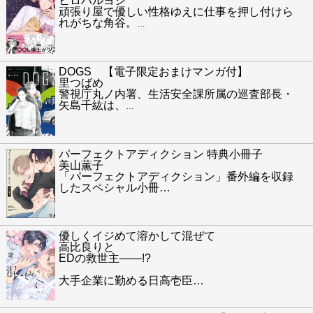
ヒロハルヨシ
頑張り屋で優しい性格ゆえに仕事を押し付けら
れがちな角谷。
…
DOGS 【電子限定おまけマンガ付】
里つばめ
警視庁丸ノ内署、生活安全課所属の巡査部長・
矢島千紘は、
…
パーフェクトアディクション 特典小冊子
美山薫子
「パーフェクトアディクション」番外編を収録
したスペシャル小冊
…
優しくイジめて溶かして混ぜて
高比良りと
EDの救世主――!?
大手企業に勤める日高壱臣
…