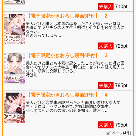
未購入
710
pt
【電子限定かきおろし漫画3P付】 2
美人だけど誰とも本気の恋をしたことがなかった冴は、
面食いでヤリチンの大学生・明仁とセフレを経て恋人に
なった。
付き合ってしばら
…
未購入
725
pt
【電子限定かきおろし漫画4P付】 3
美人だけど誰とも本気の恋をしたことがなかった冴と面
食いでヤリチンの大学生・明仁は、セフレを経て恋人に
なり、順調に交際している。
冴は明
…
未購入
795
pt
【電子限定かきおろし漫画2P付】 4
美人だけど恋愛未経験だった冴と面食い遊び人な大学
生・明仁は、セフレを経て現在は順調に交際中。
少しずつ互いの心の深い部分を知り、愛おし
…
未購入
795
pt
全
1
ページ(
4
件)