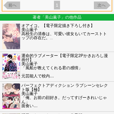
1
前へ
次へ
著者「美山薫子」の他作品
オアイコ。【電子限定描き下ろし付き】
美山薫子
高校生の清春は、可愛い彼女もいてカーストト
ップの存在だ。
…
運命的ラブメーター【電子限定2Pかきおろし漫
画付】
美山薫子
「風船が教えてくれる君の感情」
元芸能人で校内
…
パーフェクトアディクション ラブシーンセレク
ト版【極】
美山薫子
「俺、お前の顔好き。だってすげーきれいじゃ
ん」
面食い
…