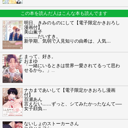
この本を読んだ人はこんな本も読んでます
明日、きみのものにして【電子限定かきおろし
漫画付】
美山薫子
………だいすき。
新学期、気弱で人見知りの由希は、人気
…
まって、好き。
おまゆ
「一緒にいるときは世界一愛されてるって思わ
せるから。」
…
ナカまであいして【電子限定かきおろし漫画
付】
百瀬あん
言えない……ずっと、シてみたかったなんて──
女子顔負
…
ないしょのストーカーさん