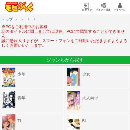
トップ
〉
〉
〉
〉
※PCをご利用中のお客様
話のタイトルに関しましては現在、PCにて閲覧することができませ
ん。
誠に恐れ入りますが、スマートフォンをご利用いただきますようよろ
しくお願いいたします。
ジャンルから探す
少年
少女
青年
大人向け
TL
BL