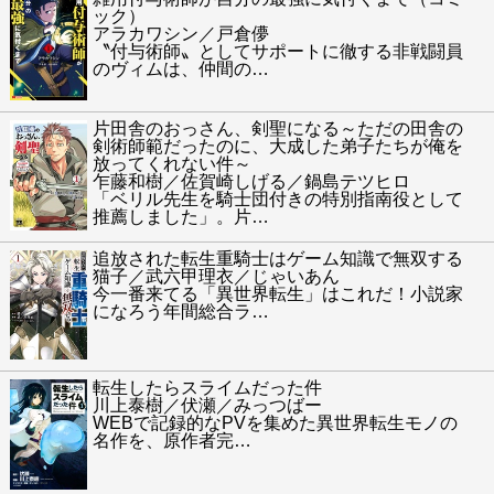
ック）
アラカワシン／戸倉儚
〝付与術師〟としてサポートに徹する非戦闘員
のヴィムは、仲間の
…
片田舎のおっさん、剣聖になる～ただの田舎の
剣術師範だったのに、大成した弟子たちが俺を
放ってくれない件～
乍藤和樹／佐賀崎しげる／鍋島テツヒロ
「ベリル先生を騎士団付きの特別指南役として
推薦しました」。片
…
追放された転生重騎士はゲーム知識で無双する
猫子／武六甲理衣／じゃいあん
今一番来てる「異世界転生」はこれだ！小説家
になろう年間総合ラ
…
転生したらスライムだった件
川上泰樹／伏瀬／みっつばー
WEBで記録的なPVを集めた異世界転生モノの
名作を、原作者完
…