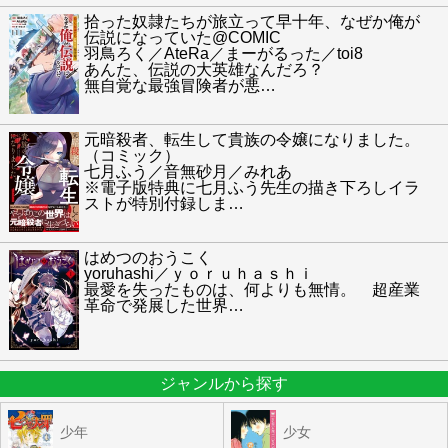
拾った奴隷たちが旅立って早十年、なぜか俺が
伝説になっていた@COMIC
羽鳥ろく／AteRa／まーがるった／toi8
あんた、伝説の大英雄なんだろ？
無自覚な最強冒険者が悪
…
元暗殺者、転生して貴族の令嬢になりました。
（コミック）
七月ふう／音無砂月／みれあ
※電子版特典に七月ふう先生の描き下ろしイラ
ストが特別付録しま
…
はめつのおうこく
yoruhashi／ｙｏｒｕｈａｓｈｉ
最愛を失ったものは、何よりも無情。 超産業
革命で発展した世界
…
ジャンルから探す
少年
少女