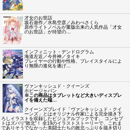
才女のお世話
坂石遊作／水島空彦／みわべさくら
原作ライトノベルが重版出来の人気作品「才女
のお世話」が待望の
…
インフィニット・デンドログラム
海道左近／今井神／タイキ
プレイヤーの行動や性格、プレイスタイルによ
り無限の進化を遂げ
…
ヴァンキッシュド・クイーンズ
ホビージャパン
※この商品はタブレットなど大きいディスプレ
イを備えた端
…
クイーンズブレイド「ヴァンキッシュド・クイ
ーンズ」とはオリジナル作家による完全描き下
ろしイラストを収録したビジュアルブックです。 コンセプ
トはズバリ“敗北”！ 全19のイラストストーリーで、これま
でありそうでなかった美闘士たちの敗北っぷりを描き切り