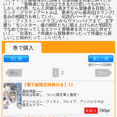
い！！ 『冒険者になるのはできるだけ若いうちがいい』
しかしその男、なんと30歳を過ぎてから冒険者を目指した
リック・グラディアートルは、新米ながら最高位[Ｓランク]
並みの戦闘力を有していた。 伝説のパーティ「オリハル
コン・フィスト」──ドラゴンからヴァンパイアまで、文字
通り「モンスター」級の師匠たちに鍛え上げられた戦闘力
でなめてかかってくるエリート冒険者を次々にねじ伏せて
いく。「出遅れ…？何歳から冒険者やったって何歳から新
しいこと始めたって…いいだろ！」
巻で購入
古い順
新しい順
全
2
ページ(
13
件)
1
2
前へ
次へ
【電子版限定特典付き】13
最終局面――
戦況は収束し、ついに国王軍と激突！
オリハルコン・フィスト、フレイア、アンジェリカは、
国王エドワー
…
未購入
760
pt