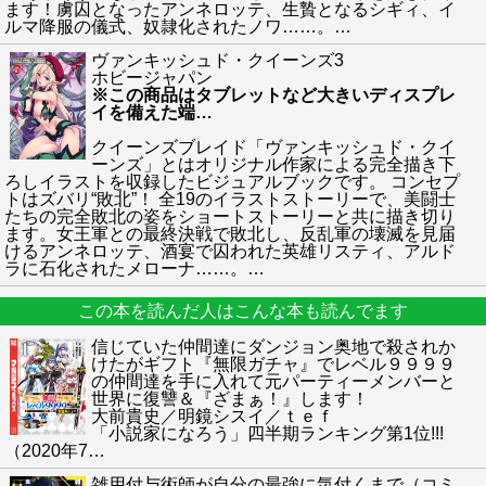
ます！虜囚となったアンネロッテ、生贄となるシギィ、イ
ルマ降服の儀式、奴隷化されたノワ……。
…
ヴァンキッシュド・クイーンズ3
ホビージャパン
※この商品はタブレットなど大きいディスプレ
イを備えた端
…
クイーンズブレイド「ヴァンキッシュド・クイ
ーンズ」とはオリジナル作家による完全描き下
ろしイラストを収録したビジュアルブックです。 コンセプ
トはズバリ“敗北”！ 全19のイラストストーリーで、美闘士
たちの完全敗北の姿をショートストーリーと共に描き切り
ます。女王軍との最終決戦で敗北し、反乱軍の壊滅を見届
けるアンネロッテ、酒宴で囚われた英雄リスティ、アルド
ラに石化されたメローナ……。
…
この本を読んだ人はこんな本も読んでます
信じていた仲間達にダンジョン奥地で殺されか
けたがギフト『無限ガチャ』でレベル９９９９
の仲間達を手に入れて元パーティーメンバーと
世界に復讐＆『ざまぁ！』します！
大前貴史／明鏡シスイ／ｔｅｆ
「小説家になろう」四半期ランキング第1位!!!
（2020年7
…
雑用付与術師が自分の最強に気付くまで（コミ