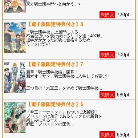
東方騎士団本部へと向かう。<
…
未購入
720
pt
【電子版限定特典付き】8
「騎士団学校」上層部による、
不当な扱いを受け続けるリック達・402班。
退学がかかった試験に合格するため、
リックは班の
…
未購入
700
pt
【電子版限定特典付き】7
新章「騎士団学校編」開幕！
新米オッサン、騎士団学校に入学しても強い!!
三つ目の「六宝玉」を求めて騎士団学校に
…
未購入
680
pt
【電子版限定特典付き】6
「拳王トーナメント」もついに決勝戦!!
ブロストンは弟子であるリックとの勝負を
楽しみにする一方、
師匠・ブロストンの圧倒
…
未購入
650
pt