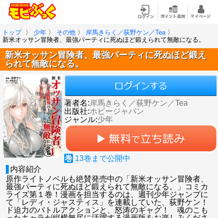
トップ
〉
少年
〉
その他
〉
岸馬きらく／荻野ケン／Tea
〉
新米オッサン冒険者、最強パーティに死ぬほど鍛えられて無敵になる。
新米オッサン冒険者、最強パーティに死ぬほど鍛え
られて無敵になる。
著者名:
岸馬きらく／荻野ケン／Tea
出版社:
ホビージャパン
ジャンル:
少年
巻
13
巻まで公開中
内容紹介
原作ライトノベルも絶賛発売中の「新米オッサン冒険者、
最強パーティに死ぬほど鍛えられて無敵になる。」コミカ
ライズ第１巻！漫画を担当するのは、週刊少年ジャンプに
て「レディ・ジャスティス」を連載していた、荻野ケン！
ド迫力のバトルアクションと、怒涛のギャグ！ 魂のこも
ったキャラが縦横無尽に活躍する漫画版をお楽しみくださ