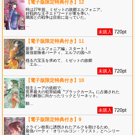
【電子版限定特典付き】12
時は27年前、ミゼットの故郷エルフォニア。
好戦的な王子エドワードが軍を率い、
隣国との戦争は目前に迫っていた。
…
未購入
720
pt
【電子版限定特典付き】11
新章「エルフォニア編」スタート！
最強冒険者パーティ、エルフの国へ!!
残る六宝玉を求めて、ミゼットの故郷
「エル
…
未購入
720
pt
【電子版限定特典付き】10
領主ミーアの依頼で、
世界最大の犯罪組織〝ブラックカース〟に占拠された
村の解放に向かったリックとリーネット。
騎
…
未購入
720
pt
【電子版限定特典付き】9
クライン校長に誘拐されたアルクを助けるため、
最強パーティ「オリハルコン・フィスト」とヘンリー
は、