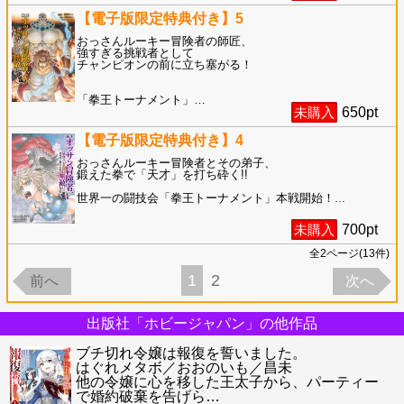
【電子版限定特典付き】5
おっさんルーキー冒険者の師匠、
強すぎる挑戦者として
チャンピオンの前に立ち塞がる！
「拳王トーナメント」
…
未購入
650
pt
【電子版限定特典付き】4
おっさんルーキー冒険者とその弟子、
鍛えた拳で「天才」を打ち砕く!!
世界一の闘技会「拳王トーナメント」本戦開始！
…
未購入
700
pt
全
2
ページ(
13
件)
1
2
前へ
次へ
出版社「ホビージャパン」の他作品
ブチ切れ令嬢は報復を誓いました。
はぐれメタボ／おおのいも／昌未
他の令嬢に心を移した王太子から、パーティー
で婚約破棄を告げら
…