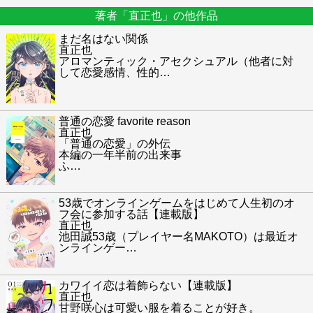
著者「直正也」の他作品
まだ名はない関係
直正也
アロマンティック・アセクシュアル（他者に対
して恋愛感情、性的
…
普通の恋愛 favorite reason
直正也
「普通の恋愛」の外伝
本編の一年半前の出来事
ふ
…
53歳でオンラインゲームをはじめて人生初のオ
フ会に参加する話【連載版】
直正也
池田誠53歳（プレイヤー名MAKOTO）は最近オ
ンラインゲー
…
カワイイ恋は着飾らない【連載版】
直正也
甘野咲心は可愛い服を着ることが好き。