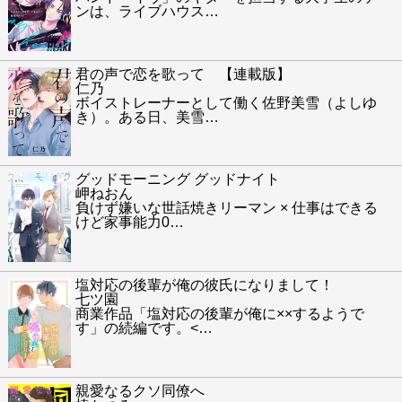
ンは、ライブハウス
…
君の声で恋を歌って 【連載版】
仁乃
ボイストレーナーとして働く佐野美雪（よしゆ
き）。ある日、美雪
…
グッドモーニング グッドナイト
岬ねおん
負けず嫌いな世話焼きリーマン × 仕事はできる
けど家事能力0
…
塩対応の後輩が俺の彼氏になりまして！
七ツ園
商業作品「塩対応の後輩が俺に××するようで
す」の続編です。<
…
親愛なるクソ同僚へ