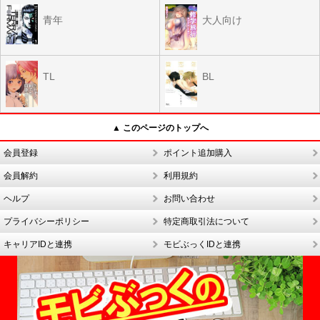
青年
大人向け
TL
BL
▲ このページのトップへ
会員登録
ポイント追加購入
会員解約
利用規約
ヘルプ
お問い合わせ
プライバシーポリシー
特定商取引法について
キャリアIDと連携
モビぶっくIDと連携