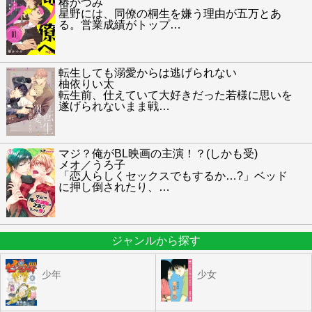
椿かつみ
星野には、同僚の桐生を嫌う理由が五万とあ
る。営業成績がトップ
…
転生しても溺愛からは逃げられない
柚依りい太
転生前、仕えていて大好きだった若様に思いを
遂げられないまま戦
…
マジ？俺がBL映画の主演！？(しかも受)
メオ／うろ子
「恋人らしくセックスでもするか…?」ベッド
に押し倒されたり、
…
ジャンルから探す
少年
少女