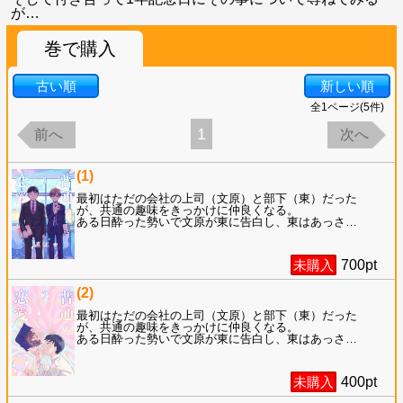
が…
巻で購入
古い順
新しい順
全
1
ページ(
5
件)
1
前へ
次へ
(1)
最初はただの会社の上司（文原）と部下（東）だった
が、共通の趣味をきっかけに仲良くなる。
ある日酔った勢いで文原が東に告白し、東はあっさ
…
未購入
700
pt
(2)
最初はただの会社の上司（文原）と部下（東）だった
が、共通の趣味をきっかけに仲良くなる。
ある日酔った勢いで文原が東に告白し、東はあっさ
…
未購入
400
pt