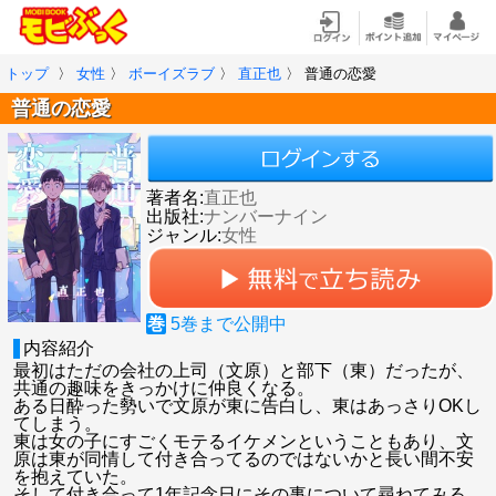
トップ
〉
女性
〉
ボーイズラブ
〉
直正也
〉
普通の恋愛
普通の恋愛
著者名:
直正也
出版社:
ナンバーナイン
ジャンル:
女性
巻
5
巻まで公開中
内容紹介
最初はただの会社の上司（文原）と部下（東）だったが、
共通の趣味をきっかけに仲良くなる。
ある日酔った勢いで文原が東に告白し、東はあっさりOKし
てしまう。
東は女の子にすごくモテるイケメンということもあり、文
原は東が同情して付き合ってるのではないかと長い間不安
を抱えていた。
そして付き合って1年記念日にその事について尋ねてみる