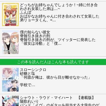
どっちがお姉ちゃんでしょうか！~姉に付き合
わされ女装した弟は…~
ふんぼ
おばかなお姉ちゃんに付き合わされて女装した
弟リョータくん、<
…
僕の知らない彼女
脊髄引き抜きの刑
脊髄引き抜きの刑が、ツイッターに発表した
「彼女は冷酷」と「僕
…
この本を読んだ人はこんな本も読んでます
スローシンクロ
砂糖と塩
「何故か俺は、彼から目が離せなかった」
学校で
…
シャウト・ラウド・マイハート 【連載版】
陽歌れいり
バンド「イヴ」のギターを担当する大学生のゲ