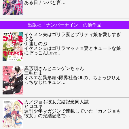
ある日ナンパと言
…
出版社「ナンバーナイン」の他作品
イケメン夫はゴリラ妻とプリティ娘を愛しすぎ
てる
伊達しのぶ
イケメン夫はゴリラマッチョ妻とキュートな娘
にぞっこんLove
…
異形頭さんとニンゲンちゃん
三毛たま
オネエな異形頭×限界社畜OLの、ちょっぴりえ
っちなじれキュン
…
カノジョも彼女完結記念同人誌
ヒロユキ
週刊少年マガジンで連載していた「カノジョも
彼女」の完結記念で
…