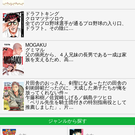
ドラフトキング
クロマツテツロウ
全てのプロ野球選手が通るプロ野球の入り口、
ドラフト。その陰に
…
MOGAKU
グミマル
父の病死から、４人兄妹の長男である一成は家
族を支えるため、高
…
片田舎のおっさん、剣聖になる～ただの田舎の
剣術師範だったのに、大成した弟子たちが俺を
放ってくれない件～
乍藤和樹／佐賀崎しげる／鍋島テツヒロ
「ベリル先生を騎士団付きの特別指南役として
推薦しました」。片
…
ジャンルから探す