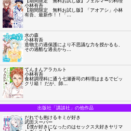
【期間限定 無料お試し版】フェルマーの料理
小林有吾
【期間限定 無料お試し版】「アオアシ」小林
有吾、最新作！！「
…
水の森
小林有吾
造物主の過保護により不思議な力を授かるも、
その過酷な過去から
…
てんまんアラカルト
小林有吾
食材調理科に通う七瀬蒼司の料理はまるでビッ
クリ箱！ だが、師
…
出版社「講談社」の他作品
だれでも抱けるキミが好き
武田スーパー
【僕が好きになったのはセックス大好きヤリマ