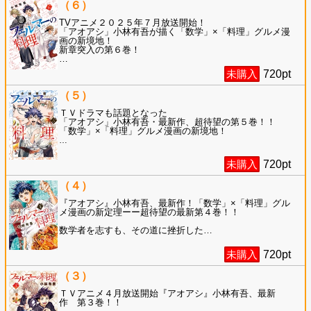
（６）
TVアニメ２０２５年７月放送開始！
「アオアシ」小林有吾が描く「数学」×「料理」グルメ漫
画の新境地！
新章突入の第６巻！
…
未購入
720
pt
（５）
ＴＶドラマも話題となった
「アオアシ」小林有吾・最新作、超待望の第５巻！！
「数学」×「料理」グルメ漫画の新境地！
…
未購入
720
pt
（４）
『アオアシ』小林有吾、最新作！「数学」×「料理」グル
メ漫画の新定理ーー超待望の最新第４巻！！
数学者を志すも、その道に挫折した
…
未購入
720
pt
（３）
ＴＶアニメ４月放送開始『アオアシ』小林有吾、最新
作 第３巻！！