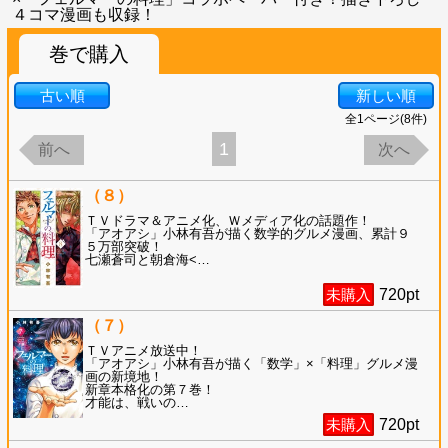
４コマ漫画も収録！
巻で購入
古い順
新しい順
全
1
ページ(
8
件)
1
前へ
次へ
（８）
ＴＶドラマ＆アニメ化、Ｗメディア化の話題作！
「アオアシ」小林有吾が描く数学的グルメ漫画、累計９
５万部突破！
七瀬蒼司と朝倉海<
…
未購入
720
pt
（７）
ＴＶアニメ放送中！
「アオアシ」小林有吾が描く「数学」×「料理」グルメ漫
画の新境地！
新章本格化の第７巻！
才能は、戦いの
…
未購入
720
pt