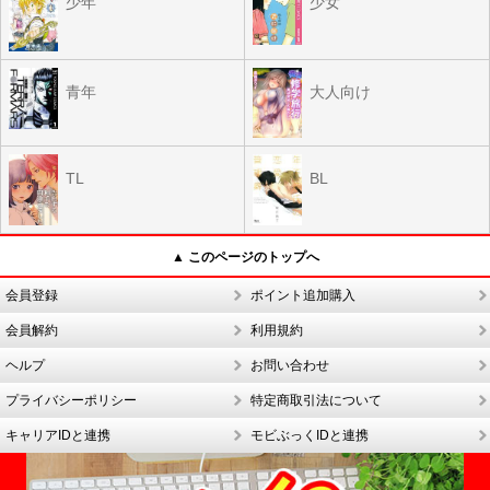
少年
少女
青年
大人向け
TL
BL
▲ このページのトップへ
会員登録
ポイント追加購入
会員解約
利用規約
ヘルプ
お問い合わせ
プライバシーポリシー
特定商取引法について
キャリアIDと連携
モビぶっくIDと連携