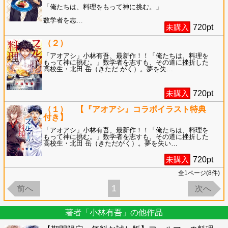
「俺たちは、料理をもって神に挑む。」
数学者を志
…
未購入
720
pt
（２）
「アオアシ」小林有吾、最新作！！「俺たちは、料理を
もって神に挑む。」数学者を志すも、その道に挫折した
高校生・北田 岳（きただ がく）。夢を失
…
未購入
720
pt
（１） 【『アオアシ』コラボイラスト特典
付き】
「アオアシ」小林有吾、最新作！！「俺たちは、料理を
もって神に挑む。」数学者を志すも、その道に挫折した
高校生・北田 岳（きただがく）。夢を失い
…
未購入
720
pt
全
1
ページ(
8
件)
1
前へ
次へ
著者「小林有吾」の他作品