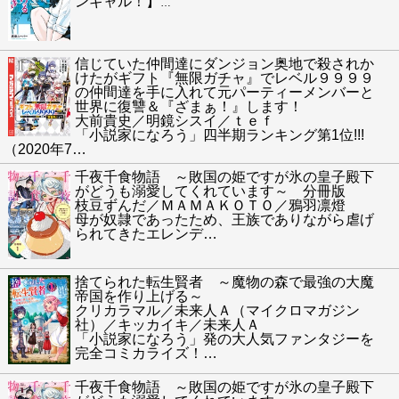
ンギャル！】
…
信じていた仲間達にダンジョン奥地で殺されか
けたがギフト『無限ガチャ』でレベル９９９９
の仲間達を手に入れて元パーティーメンバーと
世界に復讐＆『ざまぁ！』します！
大前貴史／明鏡シスイ／ｔｅｆ
「小説家になろう」四半期ランキング第1位!!!
（2020年7
…
千夜千食物語 ～敗国の姫ですが氷の皇子殿下
がどうも溺愛してくれています～ 分冊版
枝豆ずんだ／ＭＡＭＡＫＯＴＯ／鴉羽凛燈
母が奴隷であったため、王族でありながら虐げ
られてきたエレンデ
…
捨てられた転生賢者 ～魔物の森で最強の大魔
帝国を作り上げる～
クリカラマル／未来人Ａ（マイクロマガジン
社）／キッカイキ／未来人Ａ
「小説家になろう」発の大人気ファンタジーを
完全コミカライズ！
…
千夜千食物語 ～敗国の姫ですが氷の皇子殿下