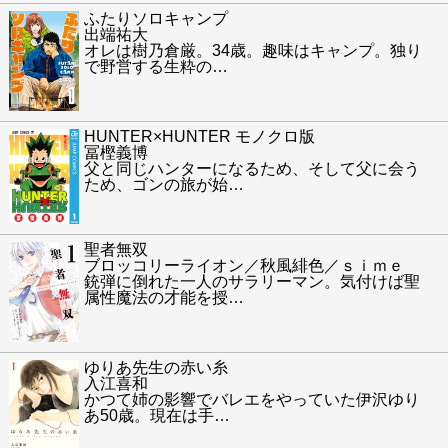
ふたりソロキャンプ
出端祐大
オレは樹乃倉厳。34歳。趣味はキャンプ。独り
で野営する生粋の
…
HUNTER×HUNTER モノクロ版
冨樫義博
父と同じハンターになるため、そして父に会う
ため、ゴンの旅が始
…
聖者無双
ブロッコリーライオン／秋風緋色／ｓｉｍｅ
銃弾に倒れた一人のサラリーマン。気付けば聖
属性魔法の才能を授
…
ゆりあ先生の赤い糸
入江喜和
かつて姉の影響でバレエをやっていた伊沢ゆり
あ50歳。現在は手
…