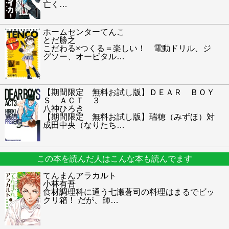
亡く
…
ホームセンターてんこ
とだ勝之
こだわる×つくる＝楽しい！ 電動ドリル、ジ
グソー、オービタル
…
【期間限定 無料お試し版】ＤＥＡＲ ＢＯＹ
Ｓ ＡＣＴ ３
八神ひろき
【期間限定 無料お試し版】瑞穂（みずほ）対
成田中央（なりたち
…
この本を読んだ人はこんな本も読んでます
てんまんアラカルト
小林有吾
食材調理科に通う七瀬蒼司の料理はまるでビッ
クリ箱！ だが、師
…