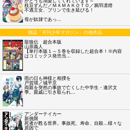
がどうも溺愛してくれています～
枝豆ずんだ／ＭＡＭＡＫＯＴＯ／鴉羽凛燈
不遇王女、プリンで生き延びる！
母が奴隷であっ
…
雑誌「月刊少年マガジン」の他作品
龍狼伝 超合本版
山原義人
【単行本版１～５巻を収録した超合本！※内容
はコミックス発売当
…
雨の日も神様と相撲を
戸賀環／城平京
両親を突然の事故で亡くした中学生・逢沢文
季。親戚に引き取られ
…
アンダーテイカー
新挑限
死者が甦る世界。事故死、寿命、自殺…様々な
原因で