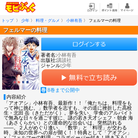
トップ
〉
少年
〉
料理・グルメ
〉
小林有吾
〉
フェルマーの料理
フェルマーの料理
著者名:
小林有吾
出版社:
講談社
ジャンル:
少年
巻
8
巻まで公開中
内容紹介
「アオアシ」小林有吾、最新作！！「俺たちは、料理をも
って神に挑む。」数学者を志すも、その道に挫折した高校
生・北田 岳（きただがく）。夢を失い、学食のアルバイト
で無為な日々を過ごす彼に、謎の若き天才シェフ・朝倉 海
（あさくらかい）との運命的な出会いは、突然訪れる
――。２人がめぐり逢い、「数学」と「料理」が交わる
時、未知の世界への扉が開く！！特典として「アオアシ」
×「フェルマーの料理」コラボペーパー付き！描き下ろし