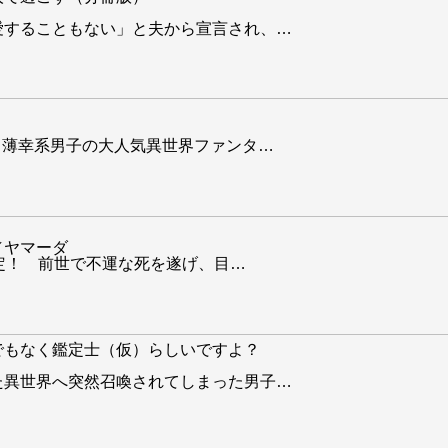
愛することもない」と夫から宣言され、
…
 薄幸系男子の大人気異世界ファンタ
…
／ヤマーダ
決定！ 前世で不運な死を遂げ、目
…
でもなく鑑定士（仮）らしいですよ？
た異世界へ突然召喚されてしまった男子
…