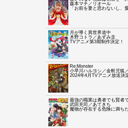
森本マチ／リオール
「お前を妻と思わないし、
月が導く異世界道中
木野コトラ／あずみ圭
TVアニメ第3期制作決定！
Re:Monster
小早川ハルヨシ／金斬児狐
2024年4月TVアニメ放送
最強の職業は勇者でも賢者
武田充司／あてきち
魔物が存在する危険に満ち