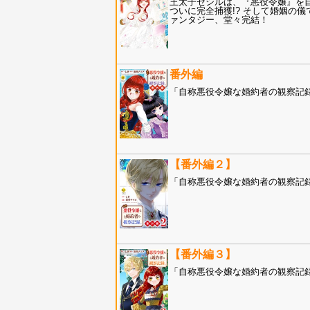
王太子セシルは、『悪役令嬢』を
ついに完全捕獲!? そして婚姻の
ァンタジー、堂々完結！
番外編
「自称悪役令嬢な婚約者の観察記
【番外編２】
「自称悪役令嬢な婚約者の観察記録
【番外編３】
「自称悪役令嬢な婚約者の観察記録