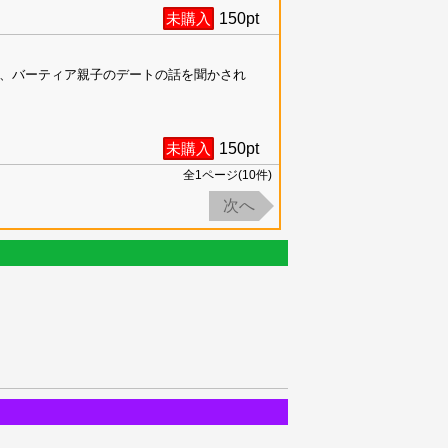
未購入
150
pt
、バーティア親子のデートの話を聞かされ
未購入
150
pt
全
1
ページ(
10
件)
次へ