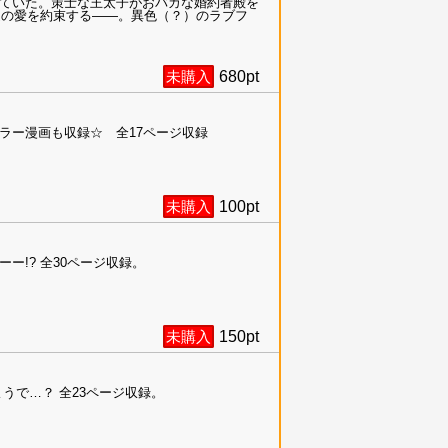
ていた。策士な王太子がおバカな婚約者殿を
遠の愛を約束する――。異色（？）のラブフ
未購入
680
pt
ラー漫画も収録☆ 全17ページ収録
未購入
100
pt
!? 全30ページ収録。
未購入
150
pt
うで…？ 全23ページ収録。