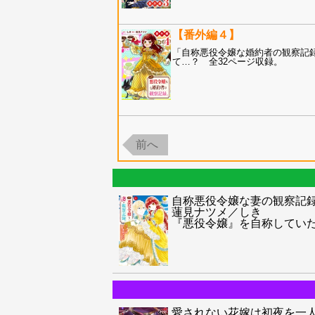
【番外編４】
「自称悪役令嬢な婚約者の観察記
て…？ 全32ページ収録。
前へ
自称悪役令嬢な妻の観察記
蓮見ナツメ／しき
『悪役令嬢』を自称してい
愛されない花嫁は初夜を一