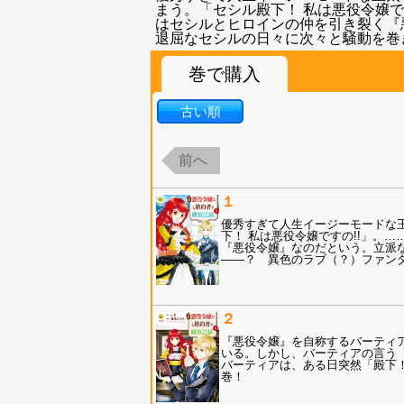
まう。「セシル殿下！ 私は悪役令嬢
はセシルとヒロインの仲を引き裂く『
退屈なセシルの日々に次々と騒動を巻
巻で購入
古い順
前へ
１
優秀すぎて人生イージーモードな
下！ 私は悪役令嬢ですの!!」。
『悪役令嬢』なのだという。立派
――？ 異色のラブ（？）ファン
２
『悪役令嬢』を自称するバーティ
いる。しかし、バーティアの言う
バーティアは、ある日突然「殿下！
巻！