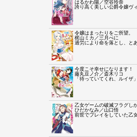
はるかわ陽／空谷玲奈
誇り高く美しい公爵令嬢ヴ
令嬢はまったりをご所望。
梶山ミカ／三月べに
過労により命を落とし、と
今度こそ幸せになります！
藤丸豆ノ介／斎木リコ
「待っていてくれ、ルイザ
乙女ゲームの破滅フラグし
ひだかなみ／山口悟
前世でプレイをしていた乙