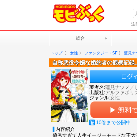
注
総合
トップ
〉
女性
〉
ファンタジー・SF
〉
蓮見ナ
自称悪役令嬢な婚約者の観察記録
著者名:
蓮見ナツメ／
出版社:
アルファポリ
ジャンル:
女性
巻
10
巻まで公開中
内容紹介
優秀すぎて人生イージーモードな王太