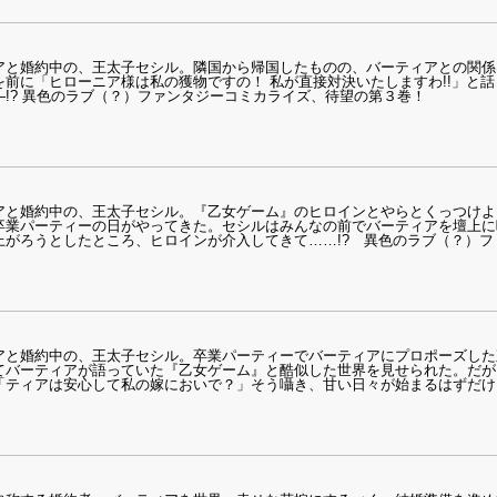
アと婚約中の、王太子セシル。隣国から帰国したものの、バーティアとの関係
前に「ヒローニア様は私の獲物ですの！ 私が直接対決いたしますわ!!」と
!? 異色のラブ（？）ファンタジーコミカライズ、待望の第３巻！
アと婚約中の、王太子セシル。『乙女ゲーム』のヒロインとやらとくっつけよ
卒業パーティーの日がやってきた。セシルはみんなの前でバーティアを壇上に
上がろうとしたところ、ヒロインが介入してきて……!? 異色のラブ（？）
アと婚約中の、王太子セシル。卒業パーティーでバーティアにプロポーズした
てバーティアが語っていた『乙女ゲーム』と酷似した世界を見せられた。だが
「ティアは安心して私の嫁においで？」そう囁き、甘い日々が始まるはずだけ