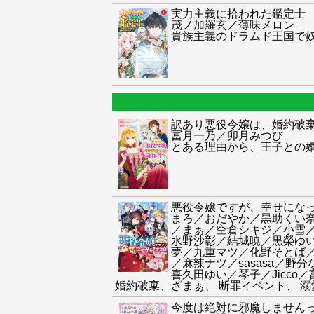
実力主義に拾われた鑑定士
茂ノ加羅玄／薄味メロン
貴族主義のドラムド王国で
訳あり悪役令嬢は、婚約破
冨月一乃／卯月みつび
とある理由から、王子との
悪役令嬢ですが、幸せにな
まろ／おだやか／黒助くい奈
／まぁ／空倉シキジ／小雪
水野沙彰／結城暁／黒榮ゆ
夢／九重マツ／化野そとば／
／麻辣ナツ／sasasa／
喜久田ゆい／琴子／Jicc
婚約破棄、ざまぁ、 断罪イベント、 
今度は絶対に邪魔しません