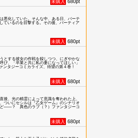
未購入
680
pt
は悪化していた。そんな中、ある日、バーテ
話しているのを目撃する。その後、バーティア
未購入
680
pt
うとする彼女の作戦を躱しつつ、にぎやかな
呼び、「卒業と共に私の妻になってほしい」
ファンタジーコミカライズ、待望の第４巻！
未購入
680
pt
直後、光の精霊によって意識を奪われた上、
、ついにセシルは『乙女ゲーム』のシナリオ
ど――？ 異色のラブ（？）ファンタジーコ
未購入
680
pt