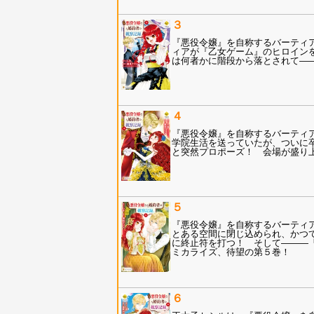
３
『悪役令嬢』を自称するバーティ
ィアが『乙女ゲーム』のヒロインを
は何者かに階段から落とされて――
４
『悪役令嬢』を自称するバーティ
学院生活を送っていたが、ついに
と突然プロポーズ！ 会場が盛り
５
『悪役令嬢』を自称するバーティ
とある空間に閉じ込められ、かつ
に終止符を打つ！ そして―――
ミカライズ、待望の第５巻！
６