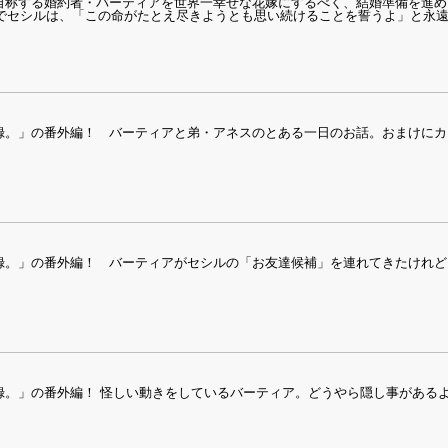
自称する婚約者・バーティアを世界一幸せな花嫁にするべく、結婚準備を進め
儀でセシルは、「この命がたとえ尽きようとも思い続けることを誓うよ」と永
録。」の番外編！ バーティアと弟・アネスのとある一日のお話。おまけにカ
。」の番外編！ バーティアがセシルの「お友達候補」を連れてきたけれどーー
。」の番外編！ 怪しい動きをしているバーティア。どうやら隠し事があるよ