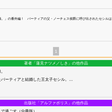
録。」の番外編！ バーティアの父・ノーチェス侯爵に呼び出されたセシルは
1
著者「蓮見ナツメ／しき」の他作品
録。
たバーティアと結婚した王太子セシル。
…
出版社「アルファポリス」の他作品
人で過ごす（分冊版）