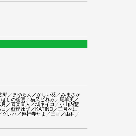
き太郎／まゆらん／かしい葵／みまさか
／ほしの総明／猫又どれみ／尾羊英／
狐月／喜楽直人／城キイコ／小山内慧
／藍槌ゆず／KATINO／三月べに
と／クレハ／遊行寺たま／三香／由村／