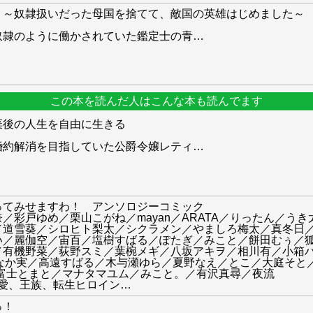
 ～奴隷扱いだった母国を捨てて、敵国の英雄はじめました～
奴隷のように働かされていた鑑定士の青
…
この本を読んだ人はこんな本も読んでます
棄後の人生を自由に生きる
婚約解消を目指していた公爵令嬢レティ
…
ってみせますわ！ アンソロジーコミック
／彩戸ゆめ／栗山こがね／mayan／ARATA／りったん／う
／道雪葵／シロヒト梨太／シクラメン／やましろ梅太／真冬日
い／麗伽空／宙百／塩樹すばる／ぽたぎ／みこと／餅田むぅ／
有機野菜／荻野スミ／葉椀メギ／八坂アキヲ／相川有／小箱ハコ
野分なか実／高遠すばる／木与瀬ゆら／夏野なえ／とこ／大庭そ
o／富士とまと／マナタマユム／みこと。／有沢真尋／夜流
溺愛、王族、転生ヒロイン
…
っ！