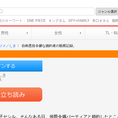
目のキーワード：
ONE PIECE
キングダム
SPY×FAMILY
辛口オネエ
期
男性
女性
TL・B
ツメ／しき
〉
自称悪役令嬢な婚約者の観察記録。
。
しき
ス
子セシル。そんなある日、侯爵令嬢バーティアと婚約したとこ