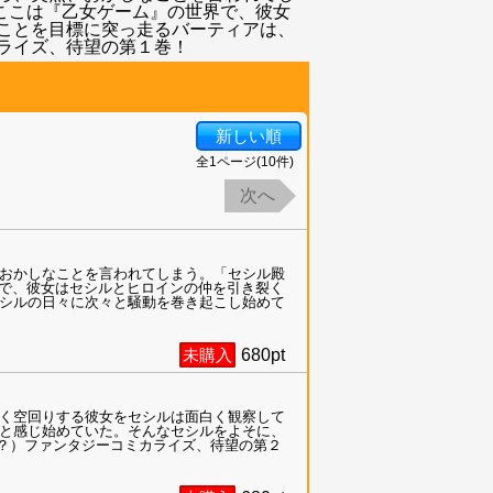
、ここは『乙女ゲーム』の世界で、彼女
ことを目標に突っ走るバーティアは、
ライズ、待望の第１巻！
新しい順
全
1
ページ(
10
件)
次へ
おかしなことを言われてしまう。「セシル殿
界で、彼女はセシルとヒロインの仲を引き裂く
シルの日々に次々と騒動を巻き起こし始めて
未購入
680
pt
く空回りする彼女をセシルは面白く観察して
と感じ始めていた。そんなセシルをよそに、
（？）ファンタジーコミカライズ、待望の第２