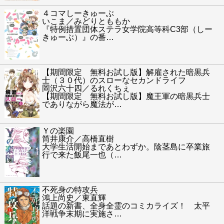
４コマしーきゅーぶ
いこま／みどりとももか
『特例措置団体ステラ女学院高等科C3部（しー
きゅーぶ）』の番
…
【期間限定 無料お試し版】解雇された暗黒兵
士（３０代）のスローなセカンドライフ
岡沢六十四／るれくちぇ
【期間限定 無料お試し版】魔王軍の暗黒兵士
でありながら魔法が
…
Ｙの楽園
筒井康介／高橋直樹
大学生活開始まであとわずか。陰茎島に卒業旅
行で来た飯尾一也（
…
不死身の特攻兵
鴻上尚史／東直輝
話題の新書、全身全霊のコミカライズ！ 太平
洋戦争末期に実施さ
…