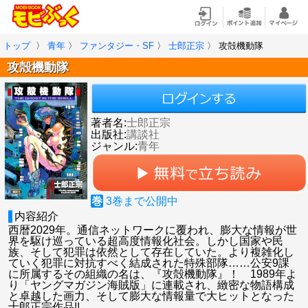
トップ
〉
青年
〉
ファンタジー・SF
〉
士郎正宗
〉
攻殻機動隊
攻殻機動隊
著者名:
士郎正宗
出版社:
講談社
ジャンル:
青年
巻
3
巻まで公開中
内容紹介
西暦2029年。通信ネットワークに覆われ、膨大な情報が世
界を駆け巡っている超高度情報化社会。しかし国家や民
族、そして犯罪は依然として存在していた。より複雑化し
ていく犯罪に対抗すべく結成された特殊部隊……公安9課
に所属するその組織の名は、『攻殻機動隊』！ 1989年よ
り「ヤングマガジン海賊版」に連載され、緻密な物語構成
と卓越した画力、そして膨大な情報量で大ヒットとなった
士郎正宗作品!!