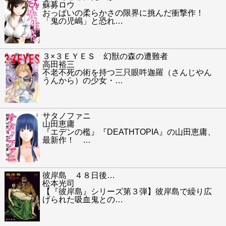
蘇募ロウ
おっぱいの柔らかさの限界に挑んだ衝撃作！
「鬼の児嶋」と恐れ
…
３×３ＥＹＥＳ 幻獣の森の遭難者
高田裕三
不老不死の術を持つ三只眼吽迦羅（さんじやん
うんから）の少女・
…
サタノファニ
山田恵庸
『エデンの檻』『DEATHTOPIA』の山田恵庸、
最新作！
…
彼岸島 ４８日後…
松本光司
【『彼岸島』シリーズ第３弾】彼岸島で繰り広
げられた吸血鬼との
…