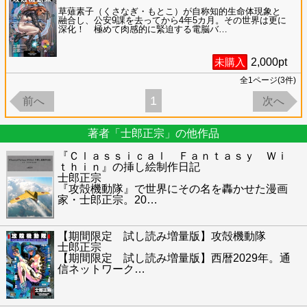
草薙素子（くさなぎ・もとこ）が自称知的生命体現象と
融合し、公安9課を去ってから4年5カ月。その世界は更に
深化！ 極めて肉感的に緊迫する電脳バ
…
未購入
2,000
pt
全
1
ページ(
3
件)
1
前へ
次へ
著者「士郎正宗」の他作品
『Ｃｌａｓｓｉｃａｌ Ｆａｎｔａｓｙ Ｗｉ
ｔｈｉｎ』の挿し絵制作日記
士郎正宗
『攻殻機動隊』で世界にその名を轟かせた漫画
家・士郎正宗。20
…
【期間限定 試し読み増量版】攻殻機動隊
士郎正宗
【期間限定 試し読み増量版】西暦2029年。通
信ネットワーク
…