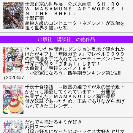
士郎正宗の世界展 公式原画集 ＳＨＩＲＯ
Ｗ ＭＡＳＡＭＵＮＥ ＡＲＴＷＯＲＫＳ Ｉ
Ｎ ＴＨＥ ＳＨＥＬＬ
士郎正宗
超巨人級のコンピュータ〈ネメシス〉が政治を
担う世界を描いた初
…
出版社「講談社」の他作品
信じていた仲間達にダンジョン奥地で殺されか
けたがギフト『無限ガチャ』でレベル９９９９
の仲間達を手に入れて元パーティーメンバーと
世界に復讐＆『ざまぁ！』します！
大前貴史／明鏡シスイ／ｔｅｆ
「小説家になろう」四半期ランキング第1位!!!
（2020年7
…
千夜千食物語 ～敗国の姫ですが氷の皇子殿下
がどうも溺愛してくれています～ 分冊版
枝豆ずんだ／ＭＡＭＡＫＯＴＯ／鴉羽凛燈
母が奴隷であったため、王族でありながら虐げ
られてきたエレンデ
…
だれでも抱けるキミが好き
武田スーパー
【僕が好きになったのはセックス大好きヤリマ