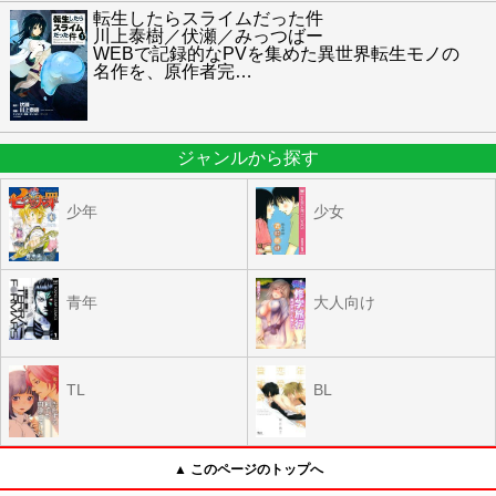
転生したらスライムだった件
川上泰樹／伏瀬／みっつばー
WEBで記録的なPVを集めた異世界転生モノの
名作を、原作者完
…
ジャンルから探す
少年
少女
青年
大人向け
TL
BL
▲ このページのトップへ