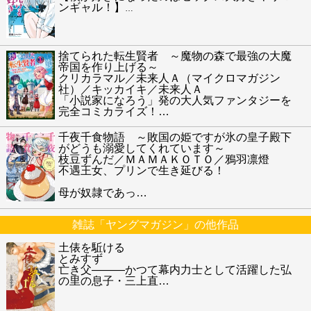
ンギャル！】
…
捨てられた転生賢者 ～魔物の森で最強の大魔
帝国を作り上げる～
クリカラマル／未来人Ａ（マイクロマガジン
社）／キッカイキ／未来人Ａ
「小説家になろう」発の大人気ファンタジーを
完全コミカライズ！
…
千夜千食物語 ～敗国の姫ですが氷の皇子殿下
がどうも溺愛してくれています～
枝豆ずんだ／ＭＡＭＡＫＯＴＯ／鴉羽凛燈
不遇王女、プリンで生き延びる！
母が奴隷であっ
…
雑誌「ヤングマガジン」の他作品
土俵を駈ける
とみすず
亡き父―――かつて幕内力士として活躍した弘
の里の息子・三上直
…