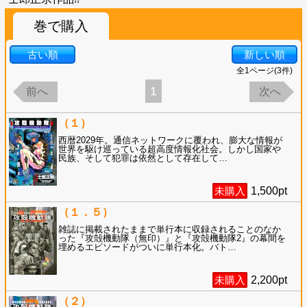
巻で購入
古い順
新しい順
全
1
ページ(
3
件)
1
前へ
次へ
（１）
西暦2029年。通信ネットワークに覆われ、膨大な情報が
世界を駆け巡っている超高度情報化社会。しかし国家や
民族、そして犯罪は依然として存在して
…
未購入
1,500
pt
（１．５）
雑誌に掲載されたままで単行本に収録されることのなか
った『攻殻機動隊（無印）』と『攻殻機動隊2』の幕間を
埋めるエピソードがついに単行本化。バト
…
未購入
2,200
pt
（２）