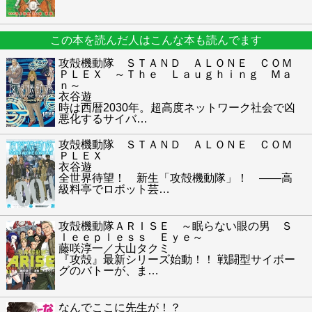
この本を読んだ人はこんな本も読んでます
攻殻機動隊 ＳＴＡＮＤ ＡＬＯＮＥ ＣＯＭ
ＰＬＥＸ ～Ｔｈｅ Ｌａｕｇｈｉｎｇ Ｍａ
ｎ～
衣谷遊
時は西暦2030年。超高度ネットワーク社会で凶
悪化するサイバ
…
攻殻機動隊 ＳＴＡＮＤ ＡＬＯＮＥ ＣＯＭ
ＰＬＥＸ
衣谷遊
全世界待望！ 新生「攻殻機動隊」！ ――高
級料亭でロボット芸
…
攻殻機動隊ＡＲＩＳＥ ～眠らない眼の男 Ｓ
ｌｅｅｐｌｅｓｓ Ｅｙｅ～
藤咲淳一／大山タクミ
『攻殻』最新シリーズ始動！！ 戦闘型サイボー
グのバトーが、ま
…
なんでここに先生が！？