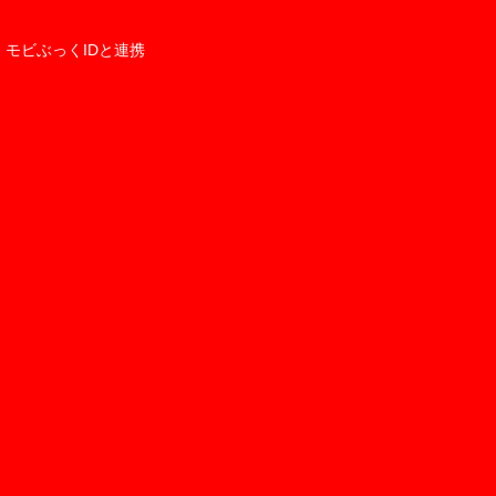
モビぶっくIDと連携