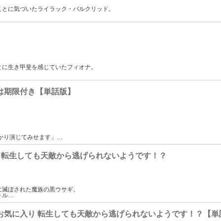
ことに気づいたライラック・バルクリッド。
とに生き甲斐を感じていたフィオナ。
は期限付き【単話版】
かり演じてみせます」
…
 転生しても天敵から逃げられないようです！？
に滅ぼされた魔族の黒ウサギ。
トル
…
お気に入り 転生しても天敵から逃げられないようです！？【単