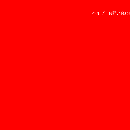
ヘルプ
お問い合わ