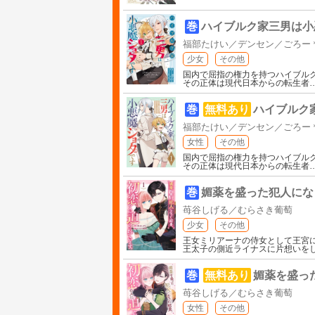
巻
ハイブルク家三男は小悪
福部たけい／デンセン／ごろー
少女
その他
国内で屈指の権力を持つハイブル
その正体は現代日本からの転生者
巻
無料あり
ハイブルク
福部たけい／デンセン／ごろー
女性
その他
国内で屈指の権力を持つハイブル
その正体は現代日本からの転生者
巻
媚薬を盛った犯人にな
苺谷しげる／むらさき葡萄
少女
その他
王女ミリアーナの侍女として王宮
王太子の側近ライナスに片想いを
巻
無料あり
媚薬を盛っ
苺谷しげる／むらさき葡萄
女性
その他