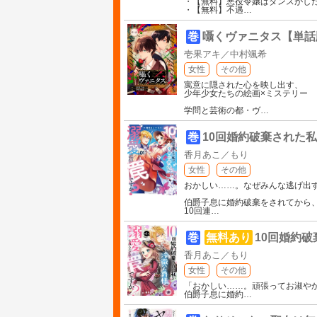
・【無料】悪役令嬢はダンスがした
・【無料】不遇
…
巻
囁くヴァニタス【単話
壱果アキ／中村颯希
女性
その他
寓意に隠された心を映し出す、
少年少女たちの絵画×ミステリー
学問と芸術の都・ヴ
…
巻
10回婚約破棄された
香月あこ／もり
女性
その他
おかしい……。なぜみんな逃げ出
伯爵子息に婚約破棄をされてから
10回連
…
巻
無料あり
10回婚約
香月あこ／もり
女性
その他
「おかしい……。頑張ってお淑や
伯爵子息に婚約
…