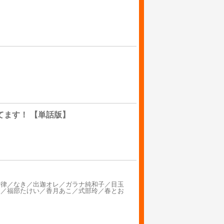
ます！ 【単話版】
崎律／なき／出迦オレ／ガラナ純和子／目玉
キ／福部たけい／香月あこ／式部玲／春とお