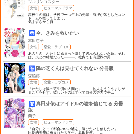
ツルリンゴスター
女性
ヒューマンドラマ
高校生の翼は、学校で一つ年上の先輩・海浬が落としたコン
ドームを拾ってしまう。
気まずさから何
…
巻
今、きみを救いたい
本田恵子
女性
恋愛・ラブコメ
あのとき、わたしに始まった決して逃れられない永遠。それ
は、夫との結婚だった―――。社内でも有望株の男
…
巻
隣の芝くんは見せてくれない 分冊版
森脇葵
女性
恋愛・ラブコメ
「わたしは隣の芝生側の人間だ」———他人をうらやましが
ることをせず、欲しいものはすべて自分の努力で手
…
巻
真田芽依はアイドルの嘘を信じてる 分冊
版
蘭子
女性
ヒューマンドラマ
「自分にとって都合のいい嘘を、選びたいし信じたい」
圧倒的美貌に恵まれた大学生、真田芽依。
…