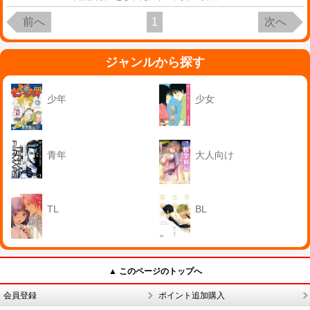
前へ
1
次へ
ジャンルから探す
少年
少女
青年
大人向け
TL
BL
▲ このページのトップへ
会員登録
ポイント追加購入