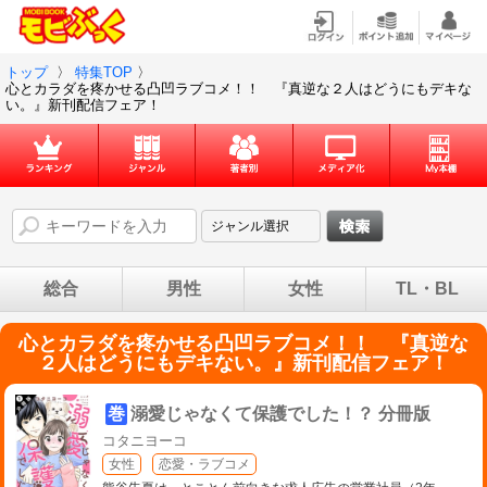
トップ
〉
特集TOP
〉
心とカラダを疼かせる凸凹ラブコメ！！ 『真逆な２人はどうにもデキな
い。』新刊配信フェア！
総合
男性
女性
TL・BL
心とカラダを疼かせる凸凹ラブコメ！！ 『真逆な
２人はどうにもデキない。』新刊配信フェア！
巻
溺愛じゃなくて保護でした！？ 分冊版
コタニヨーコ
女性
恋愛・ラブコメ