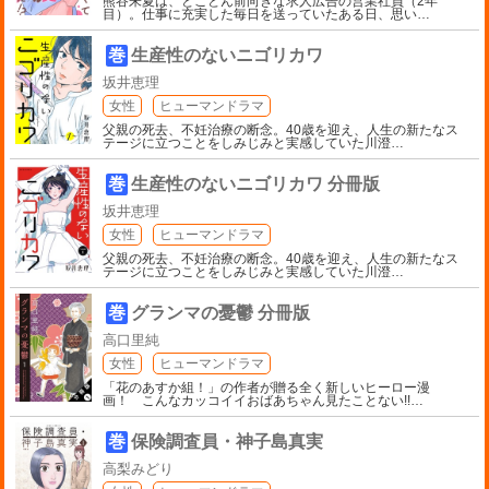
熊谷朱夏は、とことん前向きな求人広告の営業社員（2年
目）。仕事に充実した毎日を送っていたある日、思い
…
巻
生産性のないニゴリカワ
坂井恵理
女性
ヒューマンドラマ
父親の死去、不妊治療の断念。40歳を迎え、人生の新たなス
テージに立つことをしみじみと実感していた川澄
…
巻
生産性のないニゴリカワ 分冊版
坂井恵理
女性
ヒューマンドラマ
父親の死去、不妊治療の断念。40歳を迎え、人生の新たなス
テージに立つことをしみじみと実感していた川澄
…
巻
グランマの憂鬱 分冊版
高口里純
女性
ヒューマンドラマ
「花のあすか組！」の作者が贈る全く新しいヒーロー漫
画！ こんなカッコイイおばあちゃん見たことない!!
…
巻
保険調査員・神子島真実
高梨みどり