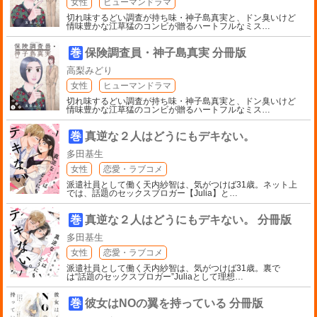
女性
ヒューマンドラマ
切れ味するどい調査が持ち味・神子島真実と、ドン臭いけど
情味豊かな江草猛のコンビが贈るハートフルなミス
…
巻
保険調査員・神子島真実 分冊版
高梨みどり
女性
ヒューマンドラマ
切れ味するどい調査が持ち味・神子島真実と、ドン臭いけど
情味豊かな江草猛のコンビが贈るハートフルなミス
…
巻
真逆な２人はどうにもデキない。
多田基生
女性
恋愛・ラブコメ
派遣社員として働く天内紗智は、気がつけば31歳。ネット上
では、話題のセックスブロガー【Julia】と
…
巻
真逆な２人はどうにもデキない。 分冊版
多田基生
女性
恋愛・ラブコメ
派遣社員として働く天内紗智は、気がつけば31歳。裏で
は“話題のセックスブロガー”Juliaとして理想
…
巻
彼女はNOの翼を持っている 分冊版