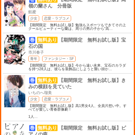
嶺の蘭さん 分冊版
餡蜜
少女
恋愛・ラブコメ
【期間限定 無料お試し版】勉強もスポーツもできてその上
クールビューティーな蘭は、周りの男の子から“高
…
巻
無料あり
【期間限定 無料お試し版】宝
石の国
市川春子
青年
ファンタジー・SF
【期間限定 無料お試し版】今から遠い未来、宝石のカラダ
を持つ28人は、彼らを装飾品にしようと襲い掛か
…
巻
無料あり
【期間限定 無料お試し版】き
みの横顔を見ていた
いちのへ瑠美
少女
恋愛・ラブコメ
【期間限定 無料お試し版】高1男女4人、全員片想い中。す
べてが愛しい青春群像劇！
1人
…
巻
無料あり
【期間限定 無料お試し版】ピ
アノの森