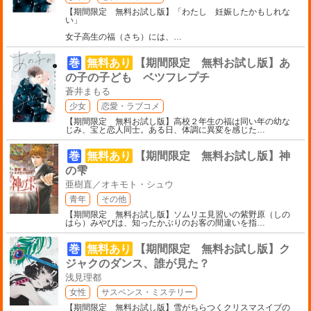
【期間限定 無料お試し版】「わたし 妊娠したかもしれな
い」
女子高生の福（さち）には、
…
巻
無料あり
【期間限定 無料お試し版】あ
の子の子ども ベツフレプチ
蒼井まもる
少女
恋愛・ラブコメ
【期間限定 無料お試し版】高校２年生の福は同い年の幼な
じみ、宝と恋人同士。ある日、体調に異変を感じた
…
巻
無料あり
【期間限定 無料お試し版】神
の雫
亜樹直／オキモト・シュウ
青年
その他
【期間限定 無料お試し版】ソムリエ見習いの紫野原（しの
はら）みやびは、知ったかぶりのお客の間違いを指
…
巻
無料あり
【期間限定 無料お試し版】ク
ジャクのダンス、誰が見た？
浅見理都
女性
サスペンス・ミステリー
【期間限定 無料お試し版】雪がちらつくクリスマスイブの