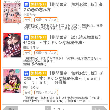
巻
無料あり
【期間限定 無料お試し版】高
２の恋の忘れ方
小沢かな
女性
恋愛・ラブコメ
【期間限定 無料お試し版】忘れられない「特別な恋」を持
つすべての人の心を揺さぶる、最も切ないラブスト
…
巻
無料あり
【期間限定 試し読み増量版】
ゼロ婚 ～甘くキケンな極秘任務～
織田はるか
女性
恋愛・ラブコメ
【期間限定 試し読み増量版】『高坂社長は我慢できない』
の織田はるか、最新作！
危険任務の相棒は
…
巻
無料あり
【期間限定 無料お試し版】ゼ
ロ婚 ～甘くキケンな極秘任務～［ｃｏｍｉ
ｃ ｔｉｎｔ］ 分冊版
織田はるか
女性
恋愛・ラブコメ
【期間限定 無料お試し版】公安警察の特殊部隊「ゼロ課」
の新人捜査官・中島珊瑚（25）。初任務で出会っ
…
前へ
1
2
3
4
次へ