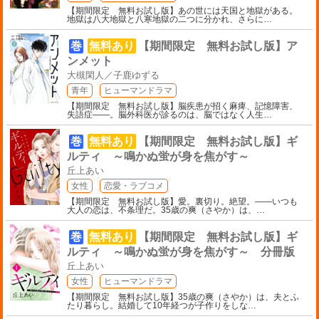
【期間限定 無料お試し版】あの世には天国と地獄がある。
地獄は八大地獄と八寒地獄の二つに分かれ、さらに
…
巻
無料あり
【期間限定 無料お試し版】ア
ンメット
大槻閑人／子鹿ゆずる
青年
ヒューマンドラマ
【期間限定 無料お試し版】脳疾患が招く麻痺、記憶障害、
失語症――。脳外科医が診るのは、脳ではなく人生
…
巻
無料あり
【期間限定 無料お試し版】ギ
ルティ ～鳴かぬ蛍が身を焦がす～
丘上あい
女性
恋愛・ラブコメ
【期間限定 無料お試し版】愛。裏切り。絶望。――いつも
大人の恋は、不条理だ。35歳の爽（さやか）は、
…
巻
無料あり
【期間限定 無料お試し版】ギ
ルティ ～鳴かぬ蛍が身を焦がす～ 分冊版
丘上あい
女性
ヒューマンドラマ
【期間限定 無料お試し版】35歳の爽（さやか）は、夫とふ
たり暮らし。結婚して10年経つが子作りをしな
…