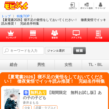
トップ
〉
特集TOP
〉
【夏電書2026】寝不足の覚悟をしておいてください！ 徹夜覚悟でイッキ
読み推奨！ 完結名作特集
総合
男性
女性
TL・BL
【夏電書2026】寝不足の覚悟をしておいてくださ
い！ 徹夜覚悟でイッキ読み推奨！ 完結名作特集
巻
無料あり
【期間限定 無料お試し版】あ
の子の子ども
蒼井まもる
少女
恋愛・ラブコメ