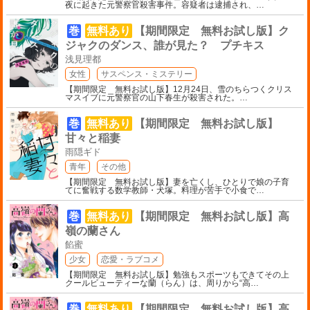
夜に起きた元警察官殺害事件。容疑者は逮捕され、
…
巻
無料あり
【期間限定 無料お試し版】ク
ジャクのダンス、誰が見た？ プチキス
浅見理都
女性
サスペンス・ミステリー
【期間限定 無料お試し版】12月24日、雪のちらつくクリス
マスイブに元警察官の山下春生が殺害された。
…
巻
無料あり
【期間限定 無料お試し版】
甘々と稲妻
雨隠ギド
青年
その他
【期間限定 無料お試し版】妻を亡くし、ひとりで娘の子育
てに奮戦する数学教師・犬塚。料理が苦手で小食で
…
巻
無料あり
【期間限定 無料お試し版】高
嶺の蘭さん
餡蜜
少女
恋愛・ラブコメ
【期間限定 無料お試し版】勉強もスポーツもできてその上
クールビューティーな蘭（らん）は、周りから“高
…
巻
無料あり
【期間限定 無料お試し版】高