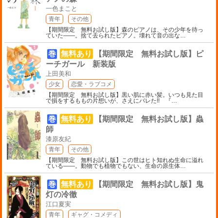
一色まこと
青年
その他
【期間限定 無料お試し版】森のピアノは、その少年を待っ
ていた――。捨て去られたピアノ。壊れて音の出な
…
巻
無料あり
【期間限定 無料お試し版】ピ
ーチガール 新装版
上田美和
少女
恋愛・ラブコメ
【期間限定 無料お試し版】黒い肌に赤い髪。いつも見た目
で損をするももの片想いが、さえにバレた!! 『
…
巻
無料あり
【期間限定 無料お試し版】蟲
師
漆原友紀
青年
その他
【期間限定 無料お試し版】この世はヒト知れぬ生命に溢れ
ている――。動物でも植物でもない、生命の原生体
…
巻
無料あり
【期間限定 無料お試し版】鬼
灯の冷徹
江口夏実
青年
ギャグ・コメディ