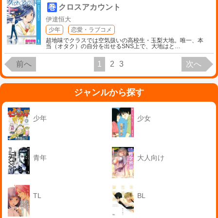
巻
クロスアカウント
伊達恒大
少年
恋愛・ラブコメ
超地味でクラスでは空気扱いの高校生・玉梨大地。唯一、本
当（オタク）の自分を出せるSNS上で、大地はと
…
前へ
1
2
3
次へ
ジャンルから探す
少年
少女
青年
大人向け
TL
BL