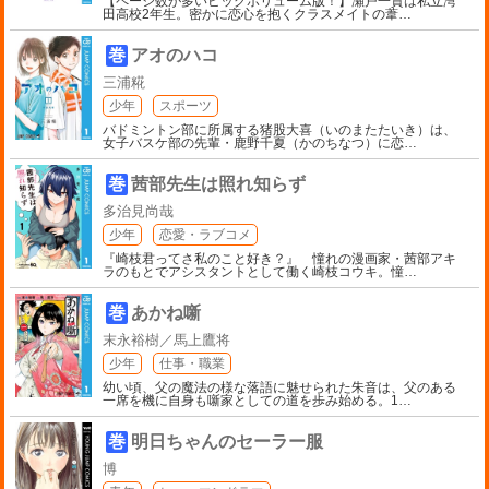
【ページ数が多いビッグボリューム版！】瀬戸一貴は私立湾
田高校2年生。密かに恋心を抱くクラスメイトの葦
…
巻
アオのハコ
三浦糀
少年
スポーツ
バドミントン部に所属する猪股大喜（いのまたたいき）は、
女子バスケ部の先輩・鹿野千夏（かのちなつ）に恋
…
巻
茜部先生は照れ知らず
多治見尚哉
少年
恋愛・ラブコメ
『崎枝君ってさ私のこと好き？』 憧れの漫画家・茜部アキ
ラのもとでアシスタントとして働く崎枝コウキ。憧
…
巻
あかね噺
末永裕樹／馬上鷹将
少年
仕事・職業
幼い頃、父の魔法の様な落語に魅せられた朱音は、父のある
一席を機に自身も噺家としての道を歩み始める。1
…
巻
明日ちゃんのセーラー服
博