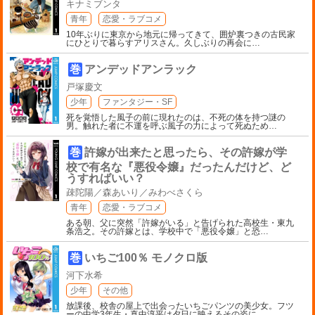
キナミブンタ
青年
恋愛・ラブコメ
10年ぶりに東京から地元に帰ってきて、囲炉裏つきの古民家
にひとりで暮らすアリスさん。久しぶりの再会に
…
巻
アンデッドアンラック
戸塚慶文
少年
ファンタジー・SF
死を覚悟した風子の前に現れたのは、不死の体を持つ謎の
男。触れた者に不運を呼ぶ風子の力によって死ぬため
…
巻
許嫁が出来たと思ったら、その許嫁が学
校で有名な『悪役令嬢』だったんだけど、ど
うすればいい？
疎陀陽／森あいり／みわべさくら
青年
恋愛・ラブコメ
ある朝、父に突然「許嫁がいる」と告げられた高校生・東九
条浩之。その許嫁とは、学校中で「悪役令嬢」と恐
…
巻
いちご100％ モノクロ版
河下水希
少年
その他
放課後、校舎の屋上で出会ったいちごパンツの美少女。フツ
ーの中学3年生・真中淳平は夕日に映えるその姿に
…