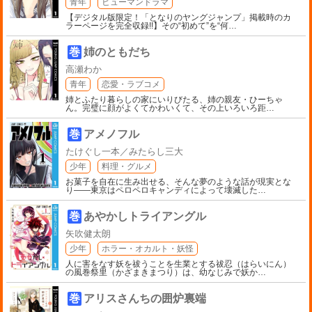
青年
ヒューマンドラマ
【デジタル版限定！「となりのヤングジャンプ」掲載時のカ
ラーページを完全収録!!】その“初めて”を“何
…
巻
姉のともだち
高瀬わか
青年
恋愛・ラブコメ
姉とふたり暮らしの家にいりびたる、姉の親友・ひーちゃ
ん。完璧に顔がよくてかわいくて、その上いろいろ距
…
巻
アメノフル
たけぐし一本／みたらし三大
少年
料理・グルメ
お菓子を自在に生み出せる、そんな夢のような話が現実とな
り――東京はペロペロキャンディによって壊滅した
…
巻
あやかしトライアングル
矢吹健太朗
少年
ホラー・オカルト・妖怪
人に害をなす妖を祓うことを生業とする祓忍（はらいにん）
の風巻祭里（かざまきまつり）は、幼なじみで妖か
…
巻
アリスさんちの囲炉裏端