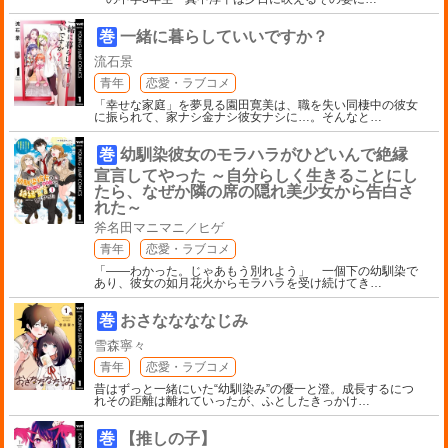
巻
一緒に暮らしていいですか？
流石景
青年
恋愛・ラブコメ
「幸せな家庭」を夢見る園田寛美は、職を失い同棲中の彼女
に振られて、家ナシ金ナシ彼女ナシに…。そんなと
…
巻
幼馴染彼女のモラハラがひどいんで絶縁
宣言してやった ～自分らしく生きることにし
たら、なぜか隣の席の隠れ美少女から告白さ
れた～
斧名田マニマニ／ヒゲ
青年
恋愛・ラブコメ
「――わかった。じゃあもう別れよう」 一個下の幼馴染で
あり、彼女の如月花火からモラハラを受け続けてき
…
巻
おさななななじみ
雪森寧々
青年
恋愛・ラブコメ
昔はずっと一緒にいた“幼馴染み”の優一と澄。成長するにつ
れその距離は離れていったが、ふとしたきっかけ
…
巻
【推しの子】