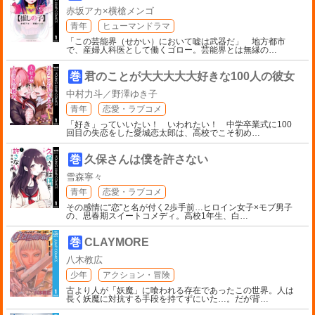
赤坂アカ×横槍メンゴ
青年
ヒューマンドラマ
「この芸能界（せかい）において嘘は武器だ」 地方都市
で、産婦人科医として働くゴロー。芸能界とは無縁の
…
巻
君のことが大大大大大好きな100人の彼女
中村力斗／野澤ゆき子
青年
恋愛・ラブコメ
「好き」っていいたい！ いわれたい！ 中学卒業式に100
回目の失恋をした愛城恋太郎は、高校でこそ初め
…
巻
久保さんは僕を許さない
雪森寧々
青年
恋愛・ラブコメ
その感情に“恋”と名が付く2歩手前…ヒロイン女子×モブ男子
の、思春期スイートコメディ。高校1年生、白
…
巻
CLAYMORE
八木教広
少年
アクション・冒険
古より人が「妖魔」に喰われる存在であったこの世界。人は
長く妖魔に対抗する手段を持てずにいた…。だが背
…