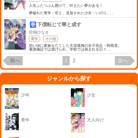
人生ふたつぶん懸けて、叶えたい夢がある！
夢破れた青年・司と、見放された少女・いのり。
…
巻
下僕転じて華と成す
杜鳴ひなき
青年
その他
幼い頃に家族を亡くした天涯孤独の女子高生・時雨凛。
養護施設では虐げられ、学校では疎まれる日々
…
前へ
1
2
次へ
ジャンルから探す
少年
少女
青年
大人向け