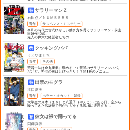
巻
サラリーマンＺ
石田点／ＮＵＭＢＥＲ８
青年
サスペンス・ミステリー
令和の時代に古式ゆかしい働き方を貫くサラリーマン・前山
田雄作40歳。
先人の偉大な経営者たちの
…
巻
クッキングパパ
うえやまとち
青年
その他
荒岩一味は金丸産業に勤めるごく普通のサラリーマンパパ。
だけど、料理の腕はとびっきり！？第1巻のメニュ
…
巻
出禁のモグラ
江口夏実
青年
ホラー・オカルト・妖怪
大学生の真木（まぎ）と八重子（やえこ）はある日、空から
降ってきた広辞苑で男がケガをする現場に遭遇する
…
巻
彼女は裸で踊ってる
岡藤真依
青年
ヒューマンドラマ