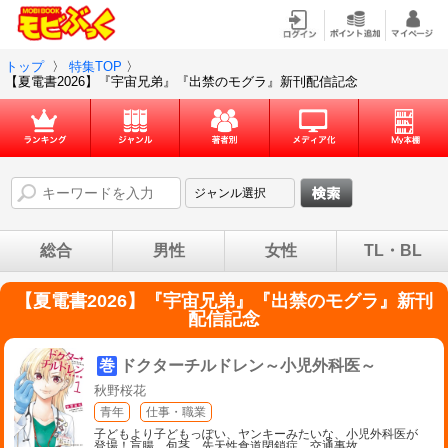
トップ
〉
特集TOP
〉
【夏電書2026】『宇宙兄弟』『出禁のモグラ』新刊配信記念
総合
男性
女性
TL・BL
【夏電書2026】『宇宙兄弟』『出禁のモグラ』新刊
配信記念
巻
ドクターチルドレン～小児外科医～
秋野桜花
青年
仕事・職業
子どもより子どもっぽい、ヤンキーみたいな、小児外科医が
登場！盲腸、包茎、先天性食道閉鎖症、交通事故…
…