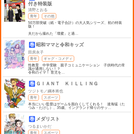
付き特装版
清野とおる
青年
その他
50万部突破（紙・電子合計）の大人気シリーズ、初の特装
版！
夫だから撮れた「壇蜜」と過
…
巻
昭和ママと令和キッズ
田房永子
青年
ギャグ・コメディ
性教育 中学受験 親子コミュニケーション 子供時代の常
識が通用しない！？
令和のイマ！ 育児を
…
巻
ＧＩＡＮＴ ＫＩＬＬＩＮＧ
ツジトモ／綱本将也
青年
スポーツ
本当にいい監督はゲームを面白くしてくれる！ 達海猛（た
つみ・たけし）、35歳、イングランド帰りのサッ
…
巻
メダリスト
つるまいかだ
青年
スポーツ