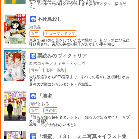
そこで出会ったのはクセが強すぎる参考書オタク・福山だ
っ
…
巻
不死鳥殺し
須賀晶
青年
ヒューマンドラマ
東京で保険外交員をしていた宮本飛鳥は、祖父・繁に地元に
呼び戻され、実家の神社の様子がおかしい事を知る
…
巻
票読みのヴィクトリア
鈴木コイチ／オキモト・シュウ
青年
仕事・職業
大統領選挙からPTA選挙まで、すべての選挙には必勝法があ
る！
最強の選挙コンサルタント・赤城翼
…
巻
「壇蜜」
清野とおる
青年
その他
「誰もが知る超有名タレントと、知る人ぞ知るマイナーサブ
カル漫画家…
本来、混ざり合わない水と油
…
巻
「壇蜜」（３） ミニ写真＋イラスト集