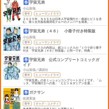
巻
宇宙兄弟
小山宙哉
青年
ヒューマンドラマ
２０２５年、ＮＡＳＡは日本人宇宙飛行士・南波ヒビトを含
む、第１次月面長期滞在クルーのメンバーを発表。
…
巻
宇宙兄弟（４６） 小冊子付き特装版
小山宙哉
青年
ヒューマンドラマ
※本コミックスの内容は、紙コミックスの『ミウラ折り冊子
付き 宇宙兄弟（４６）特装版』と同一です。特典
…
巻
宇宙兄弟 公式コンプリートコミックガ
イド
小山宙哉／講談社
青年
ヒューマンドラマ
『宇宙兄弟』の全ミッションコンプリートガイドです。「ム
ッタ、宇宙飛行士への道」「ヒビト＆ダミアン生還
…
巻
ガクサン
佐原実波
青年
ギャグ・コメディ
参考書出版社に中途入社した茅野うるし。