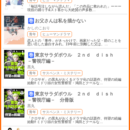
「毎話号泣しながら読んだ」「この作品に救われた」ーーー
現役の踊り子&スト客から大絶賛の声多数
…
巻
お父さんは私を描かない
かしのこおり
青年
ヒューマンドラマ
恋人との「事件」がきっかけで、画家だった父・碧のことを
思い出した森白すみれ。19年前に別離した父は、
…
巻
東京サラダボウル ２ｎｄ ｄｉｓｈ
－警視庁編－
黒丸
青年
サスペンス・ミステリー
「クロサギ」の黒丸がおくるドラマ化の話題作、待望の続編
始動!! ミドリ頭の女性警察官・鴻田とクールな
…
巻
東京サラダボウル ２ｎｄ ｄｉｓｈ
－警視庁編－ 分冊版
黒丸
青年
サスペンス・ミステリー
「クロサギ」の黒丸がおくるドラマ化の話題作、待望の続編
始動!! ミドリ頭の女性警察官・鴻田とクールな
…