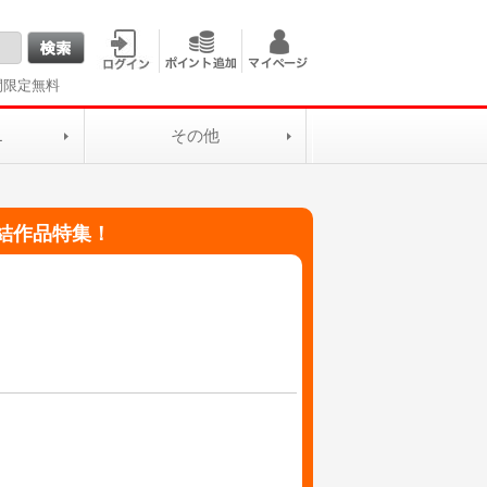
間限定無料
L
その他
結作品特集！