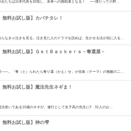
原石たちは日本代表を目指し、未来への挑戦者となる！ ──僕だって小野
…
 無料お試し版】カバチタレ！
知らなきゃ泣きを見る。泣き見た人のドラマを読めば、生かせる法が頭に入る
…
 無料お試し版】ＧｅｔＢａｃｋｅｒｓ－奪還屋－
屋――。「奪（と）られたら奪り還（かえ）せ」が信条（テーマ）の無敵の二
…
 無料お試し版】魔法先生ネギま！
法使いである10歳のネギが、修行として女子高の先生に!! 31人のお
…
 無料お試し版】神の雫