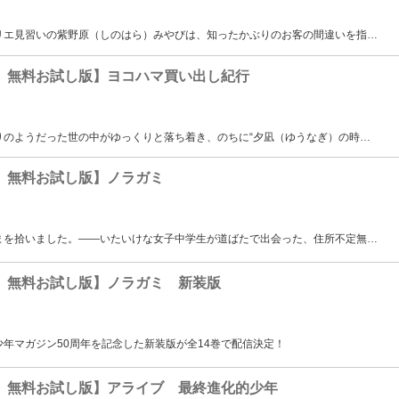
リエ見習いの紫野原（しのはら）みやびは、知ったかぶりのお客の間違いを指
…
 無料お試し版】ヨコハマ買い出し紀行
りのようだった世の中がゆっくりと落ち着き、のちに“夕凪（ゆうなぎ）の時
…
 無料お試し版】ノラガミ
まを拾いました。――いたいけな女子中学生が道ばたで出会った、住所不定無
…
 無料お試し版】ノラガミ 新装版
年マガジン50周年を記念した新装版が全14巻で配信決定！
 無料お試し版】アライブ 最終進化的少年