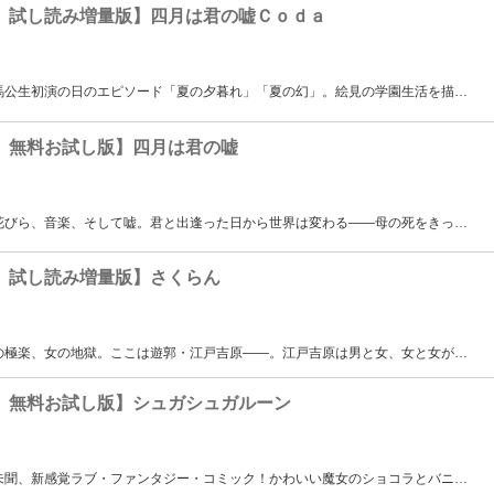
 試し読み増量版】四月は君の嘘Ｃｏｄａ
馬公生初演の日のエピソード「夏の夕暮れ」「夏の幻」。絵見の学園生活を描
…
 無料お試し版】四月は君の嘘
花びら、音楽、そして嘘。君と出逢った日から世界は変わる――母の死をきっ
…
 試し読み増量版】さくらん
の極楽、女の地獄。ここは遊郭・江戸吉原――。江戸吉原は男と女、女と女が
…
 無料お試し版】シュガシュガルーン
未聞、新感覚ラブ・ファンタジー・コミック！かわいい魔女のショコラとバニ
…