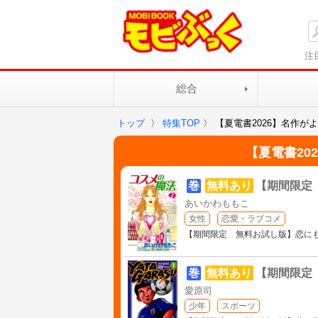
注
総合
トップ
〉
特集TOP
〉
【夏電書2026】名作
【夏電書2
巻
無料あり
【期間限定
あいかわももこ
女性
恋愛・ラブコメ
【期間限定 無料お試し版】恋に
巻
無料あり
【期間限定
愛原司
少年
スポーツ