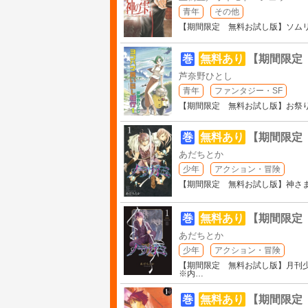
青年
その他
【期間限定 無料お試し版】ソム
巻
無料あり
【期間限定
芦奈野ひとし
青年
ファンタジー・SF
【期間限定 無料お試し版】お祭
巻
無料あり
【期間限定
あだちとか
少年
アクション・冒険
【期間限定 無料お試し版】神さ
巻
無料あり
【期間限定
あだちとか
少年
アクション・冒険
【期間限定 無料お試し版】月刊少
※内
…
巻
無料あり
【期間限定