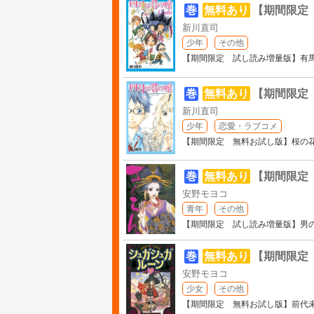
巻
無料あり
【期間限定
新川直司
少年
その他
【期間限定 試し読み増量版】有
巻
無料あり
【期間限定
新川直司
少年
恋愛・ラブコメ
【期間限定 無料お試し版】桜の
巻
無料あり
【期間限定
安野モヨコ
青年
その他
【期間限定 試し読み増量版】男
巻
無料あり
【期間限定
安野モヨコ
少女
その他
【期間限定 無料お試し版】前代