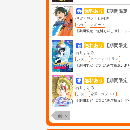
巻
無料あり
【期間限定
伊賀大晃／月山可也
少年
スポーツ
【期間限定 無料お試し版】トップ
巻
無料あり
【期間限定
石井まゆみ
少女
ヒューマンドラマ
【期間限定 試し読み増量版】あ
巻
無料あり
【期間限定
石井まゆみ
少女
恋愛・ラブコメ
【期間限定 試し読み増量版】ぜ
前へ