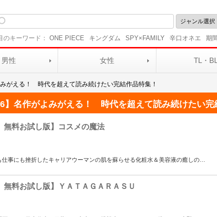
目のキーワード：
ONE PIECE
キングダム
SPY×FAMILY
辛口オネエ
期
男性
女性
TL・B
がよみがえる！ 時代を超えて読み続けたい完結作品特集！
026】名作がよみがえる！ 時代を超えて読み続けたい完
 無料お試し版】コスメの魔法
も仕事にも挫折したキャリアウーマンの肌を蘇らせる化粧水＆美容液の癒しの
…
 無料お試し版】ＹＡＴＡＧＡＲＡＳＵ