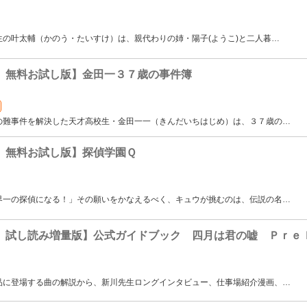
の叶太輔（かのう・たいすけ）は、親代わりの姉・陽子(ようこ)と二人暮
…
 無料お試し版】金田一３７歳の事件簿
の難事件を解決した天才高校生・金田一一（きんだいちはじめ）は、３７歳の
…
 無料お試し版】探偵学園Ｑ
界一の探偵になる！」その願いをかなえるべく、キュウが挑むのは、伝説の名
…
 試し読み増量版】公式ガイドブック 四月は君の嘘 Ｐｒｅ
品に登場する曲の解説から、新川先生ロングインタビュー、仕事場紹介漫画、
…