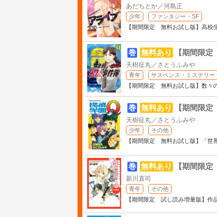
あだちとか／河島正
少年
ファンタジー・SF
【期間限定 無料お試し版】高校生
巻
無料あり
【期間限定
天樹征丸／さとうふみや
青年
サスペンス・ミステリー
【期間限定 無料お試し版】数々
巻
無料あり
【期間限定
天樹征丸／さとうふみや
少年
その他
【期間限定 無料お試し版】「世
巻
無料あり
【期間限定
新川直司
青年
その他
【期間限定 試し読み増量版】作