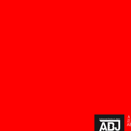
Ａ
正
A