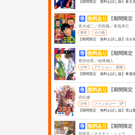
【期間限定 無料お試し版】蒼き
巻
無料あり
【期間限定
青木雄二／田島隆／東風孝広
青年
その他
【期間限定 無料お試し版】法を
巻
無料あり
【期間限定
青樹佑夜／綾峰欄人
少年
アクション・冒険
【期間限定 無料お試し版】奪還
巻
無料あり
【期間限定
赤松健
少年
ファンタジー・SF
【期間限定 無料お試し版】実は魔
巻
無料あり
【期間限定
亜樹直／オキモト・シュウ