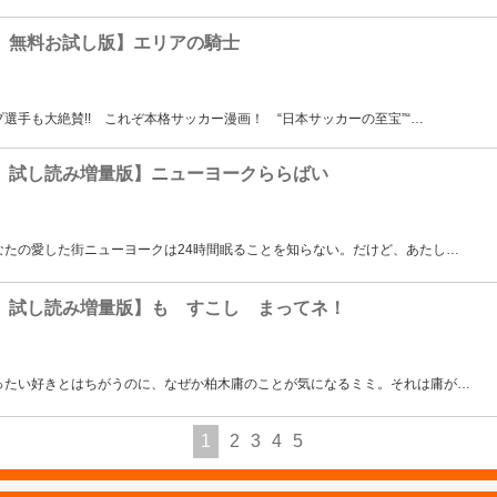
 無料お試し版】エリアの騎士
選手も大絶賛!! これぞ本格サッカー漫画！ “日本サッカーの至宝”“
…
 試し読み増量版】ニューヨークららばい
なたの愛した街ニューヨークは24時間眠ることを知らない。だけど、あたし
…
 試し読み増量版】も すこし まってネ！
ったい好きとはちがうのに、なぜか柏木庸のことが気になるミミ。それは庸が
…
1
2
3
4
5