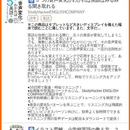
巻
５つの音声変化がわかれば英語はみるみ
る聞き取れる
StudyHackerENGLISHCOMPANY
語学
英語
※この商品はタブレットなど大きいディスプレイを備えた端
末で読むことに適しています。また、文字だ
…
英語が自然に話される際に、元々の発音が変化してしまうこ
とを「音声変化」と言います。
でも、無数にある英単語のつながりについて、その音声変化
のしかたをひとつずつ覚えていくのは不可能です。
ですがご安心ください。この音声変化には、一定の法則性が
あります。
そのルールを覚えてリスニングで応用することによって、あ
なたにもたくさんの音が聞こえてくるようになります。
覚えるべき音声変化のルールはたったの5つ！
それが ①連結 ②同化 ③ら行化 ④脱落 ⑤弱形です。
本書ではこのネイティブの音のルールを、ドリル形式で集中
的に学べるようにしました。
5つのルールをマスターして、時短でリスニング力をアップ
させましょう！
●10日間で最速・時短リスニング！
●短期集中型英語パーソナルジム、StudyHacker ENGLISH
COMPANY式英語学習！
●科学的根拠に基づいたリスニングトレーニングを独習でき
る！
●発音の変化5パターンを学ぶことで、リスニング力は飛躍的
にアップする！
●忙しいビジネスパーソン向けに、効率よく短時間でできる
学習方法を解説！
●リスニング用の音声データは配信＆ダウンロードで提供！
巻
イラスト図解 小学校英語の教え方 ２