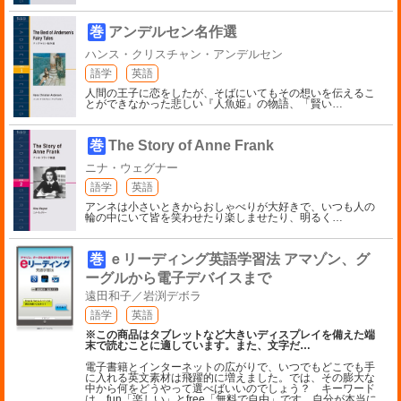
巻
アンデルセン名作選
ハンス・クリスチャン・アンデルセン
語学
英語
人間の王子に恋をしたが、そばにいてもその想いを伝えるこ
とができなかった悲しい『人魚姫』の物語、「賢い
…
巻
The Story of Anne Frank
ニナ・ウェグナー
語学
英語
アンネは小さいときからおしゃべりが大好きで、いつも人の
輪の中にいて皆を笑わせたり楽しませたり、明るく
…
巻
ｅリーディング英語学習法 アマゾン、グ
ーグルから電子デバイスまで
遠田和子／岩渕デボラ
語学
英語
※この商品はタブレットなど大きいディスプレイを備えた端
末で読むことに適しています。また、文字だ
…
電子書籍とインターネットの広がりで、いつでもどこでも手
に入れる英文素材は飛躍的に増えました。では、その膨大な
中から何をどうやって選べばいいのでしょう？ キーワード
は、fun「楽しい」とfree「無料で自由」です。自分が本当に