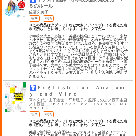
５のルール
佐藤久美子
語学
英語
※この商品はタブレットなど大きいディスプレイを備えた端
末で読むことに適しています。また、文字だ
…
小学校の先生、必読！ 英語の授業はこうすればいい。多数
の小学校、教育委員会で研修講師をつとめる第一人者が先生
方の不安や疑問に答えます！◎CLIL対応、指導案つき！すぐ
に役立つ25のルール●すでにもっている教員力を発揮しまし
ょう●発音が良くないことで悩む必要はありません●担任も子
どもとともに学びましょう●英語は簡単！と、児童に自信を
もたせるには？●完璧は目指さない●目指すは日本語の量を減
らすことほか※この商品は紙の書籍のページを画像にした電
子書籍です。文字だけを拡大することはできませんので、タ
ブレットサイズの端末での閲読を推奨します。また、文字列
のハイライトや検索、辞書の参照、引用などの機能も使用で
きません。
巻
Ｅｎｇｌｉｓｈ ｆｏｒ Ａｎａｔｏｍ
ｙ ａｎｄ Ｍｉｎｄ
高木久代／山下道世／平井聡子／服部しのぶ／西田圭吾
／中西健二／Ｋａｔｈｅｒｉｎｅ Ｊｏｒｄａｎ Ｍｉ
ｃｈｅｌｓ
語学
英語
※この商品はタブレットなど大きいディスプレイを備えた端
末で読むことに適しています。また、文字だ
…
英語で解剖学・心身医学を学ぶテキスト。会話とリーディン
グの２本柱で構成。主に医療系の大学～専門学生向け。B５