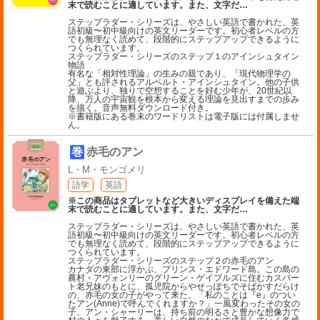
末で読むことに適しています。また、文字だ
…
ステップラダー・シリーズは、やさしい英語で書かれた、英
語初級〜初中級向けの英文リーダーです。初心者レベルの方
でも無理なく読めて、段階的にステップアップできるように
つくられています。
ステップラダー・シリーズのステップ１のアインシュタイン
物語
有名な「相対性理論」の生みの親であり、「現代物理学の
父」とも評されるアルベルト・アインシュタイン。他の子供
と遊ぶより、独りで空想することを好む少年が、20世紀以
降、万人の宇宙観を根本から変える理論を見出すまでの歩み
を描く。音声無料ダウンロード付き。
※書籍版にある巻末のワードリストは電子版には付属しませ
ん。
巻
赤毛のアン
L・M・モンゴメリ
語学
英語
※この商品はタブレットなど大きいディスプレイを備えた端
末で読むことに適しています。また、文字だ
…
ステップラダー・シリーズは、やさしい英語で書かれた、英
語初級〜初中級向けの英文リーダーです。初心者レベルの方
でも無理なく読めて、段階的にステップアップできるように
つくられています。
ステップラダー・シリーズのステップ２の赤毛のアン
カナダの東部に浮かぶ、プリンス・エドワード島。この島の
農村・アヴォンリーのグリーン・ゲイブルズに住むカスバー
ト老兄妹のもとに、孤児院からやせっぽちでそばかすだらけ
の、赤毛の女の子がやって来た。「私のことは『e』のつい
たアン(Anne)で呼んでくれますか？」一風変わったその女の
子、アン・シャーリーは、持ち前の明るさと豊かな想像力で