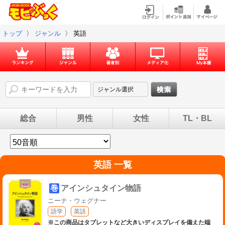
トップ
〉
ジャンル
〉
英語
総合
男性
女性
TL・BL
英語 一覧
巻
アインシュタイン物語
ニーナ・ウェグナー
語学
英語
※この商品はタブレットなど大きいディスプレイを備えた端