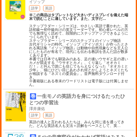
イソップ
語学
英語
※この商品はタブレットなど大きいディスプレイを備えた端
末で読むことに適しています。また、文字だ
…
ステップラダー・シリーズは、やさしい英語で書かれた、英
語初級〜初中級向けの英文リーダーです。初心者レベルの方
でも無理なく読めて、段階的にステップアップできるように
つくられています。
ステップラダー・シリーズのステップ１のイソップ物語
古代ギリシャの時代、イソップ（アイソポス）が作ったとさ
れる寓話集『イソップ物語』は動物や自然現象などを主人公
にしたものが有名で、現代にも伝わる教訓を含んだ話が数多
くあります。
本書では日本でも馴染みのある、足の速いウサギと足の遅い
カメが競走する『ウサギとカメ』、くり返し「オオカミ
だ！」と叫んで誰にも信じてもらえなくなった『オオカミと
少年』、猫にひどい目にあわされ何とかしようとネズミたち
が相談する『ネズミの委員会』。音声無料ダウンロード付
き。
※書籍版にある巻末のワードリストは電子版には付属しませ
ん。
巻
一生モノの英語力を身につけるたったひ
とつの学習法
澤井康佑
語学
英語
英語の達人と言われる人たちは、みんな同じ道を通ってき
た。どんな英語名人も文法＋読解をベースとして、英
…