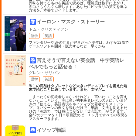
興味を持てるものを英語で読めば、理解度は抜群に上がり、
面白さもぐんぐん増します。あなたにピッタリの英文を選ぶ
方法を、本書でガイドします。
巻
イーロン・マスク・ストーリー
トム・クリスティアン
語学
英語
ファンタジーやSFの世界が好きだった少年は、わずか12歳で
ゲームソフトを開発・販売するなど、早くから
…
巻
言えそうで言えない英会話 中学英語レ
ベルでもっと話せる！
グレン・サリバン
語学
英語
※この商品はタブレットなど大きいディスプレイを備えた端
末で読むことに適しています。また、文字だ
…
「まったくの初級者じゃないけれど」「言いたいことを言え
ない」……という、実は多い初中級者レベルの人に。いまど
きの「使える」英語表現をネイティブの著者がリストアッ
プ。３パターンの例文を読むだけで、単語、文法を覚えるだ
けの「英語力」では身につかない「英会話力」がつきます。
全62のテーマを１日２項目読めば、１ヶ月ですべての表現を
マスターできます。
巻
イソップ物語