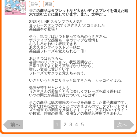
語学
英語
※この商品はタブレットなど大きいディスプレイを備えた端
末で読むことに適しています。また、文字だ
…
SNS やLINE スタンプで大人気!!
ヨッシースタンプの“うさぎさん”とコラボした
英会話本が登場！
そう、気づけばいつも使ってるあのうさぎさん。
ポジティブな感情も、ネガティブな感情も
おもしろかわいく表現できる
あのスタンプイラストと一緒に
英会話フレーズを覚えられる一冊！
あいさつはもちろん、
会話中のリアクション、状況説明など、
日常生活でよく使う英語ばかりだから、
難しい文法は置いといて、
フレーズでサクッと覚えちゃおう。
いざというときにサラッと出てきたら、カッコイイよね。
勉強が苦手だという人も、
うさぎさんの表情とともに楽しくフレーズを繰り返せば
いつの間にか英語が身についているはず！
※この商品は紙の書籍のページを画像にした電子書籍です。
文字だけを拡大することはできませんので、タブレットサイ
ズの端末での閲読を推奨します。また、文字列のハイライト
や検索、辞書の参照、引用などの機能も使用できません。
前へ
1
2
3
4
5
次へ