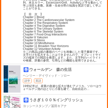
判、本文カラー。ExcercizeやDrill、Activityなど手を動かして
学ぶ項目も多数。医療・生命分野の知識を英語で楽しく学ぶ
ことができる。
【 目 次 】
Chapter 1 Blood
Chapter 2 The Cardionvascular System
Chapter 3 The Respiratory System
Chapter 4 The Digestive System
Chapter 5 The Urinary System
Chapter 6 The Skeletal System
Chapter 7 Food-Drug Interactions
Chapter 8 Yakuzen
Chapter 9 Stress
Chapter 10 Mindfulness
Chapter 11 Broaden Your Horizons
Chapter 12 Volunteer Activity
※この商品は紙の書籍のページを画像にした電子書籍です。
文字だけを拡大することはできませんので、タブレットサイ
ズの端末での閲読を推奨します。また、文字列のハイライト
や検索、辞書の参照、引用などの機能も使用できません。
巻
ウォールデン 森の生活
ヘンリー・デイヴィッド・ソロー
語学
英語
19世紀半ば、産業の急速な拡大が進むアメリカ。ソローはウ
ォールデン池のほとりに小屋を建て、自給自足の
…
巻
うさぎ１００％イングリッシュ
ヨッシースタンプ／冨田キアナ