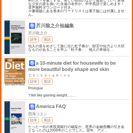
村の人々を魅了する。美しい自然のなかで成長していく多感
な少女の姿を描いた永遠の名作が、中学英語で楽しめます！
音声無料ダウンロード付き。
※書籍版にある巻末のワードリストは電子版には付属しませ
ん。
巻
芥川龍之介短編集
芥川龍之介
語学
英語
仙人の道をめざして旅に出た杜子春が、財宝や仙力より大切
なものがあることを学ぶ「杜子春」、他人の幸福を
…
巻
a 10-minute diet for housewife to be
more beautiful body shape and skin
ＣｈｉｋａｒａＡｉｎｏ
語学
英語
Prologue
“I fell like gaining weight.......
…
巻
America FAQ
西海コエン
語学
英語
たった一社の米投資銀行の破綻が、世界の金融危機の引き金
となったのは2008年のことでした。翌年、アメ
…