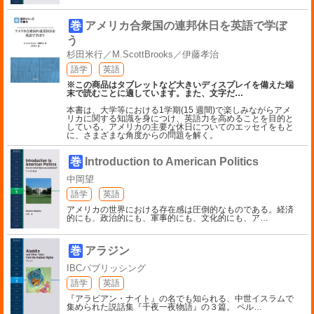
巻
アメリカ合衆国の連邦休日を英語で学ぼ
う
杉田米行／M.ScottBrooks／伊藤孝治
語学
英語
※この商品はタブレットなど大きいディスプレイを備えた端
末で読むことに適しています。また、文字だ
…
本書は、大学等における1学期(15 週間)で楽しみながらアメ
リカに関する知識を身につけ、英語力を高めることを目的と
している。アメリカの主要な休日についてのエッセイをもと
に、さまざまな角度からの問題を解く。
巻
Introduction to American Politics
中岡望
語学
英語
アメリカの世界における存在感は圧倒的なものである。経済
的にも、政治的にも、軍事的にも、文化的にも、ア
…
巻
アラジン
IBCパブリッシング
語学
英語
『アラビアン・ナイト』の名でも知られる、中世イスラムで
集められた説話集『千夜一夜物語』の３篇。 ペル
…