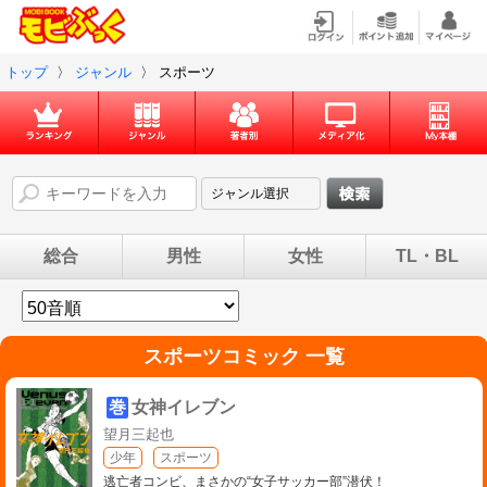
トップ
〉
ジャンル
〉
スポーツ
総合
男性
女性
TL・BL
スポーツコミック 一覧
巻
女神イレブン
望月三起也
少年
スポーツ
逃亡者コンビ、まさかの“女子サッカー部”潜伏！