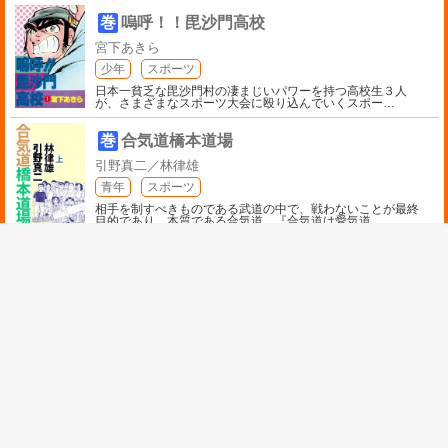
巻
嗚呼！！毘沙門高校
宮下あきら
少年
スポーツ
日本一貧乏な毘沙門村の凄まじいパワーを持つ高校生３人
が、さまざまなスポーツ大会に殴り込んでいくスポー
…
巻
合気道橋本道場
引野真二／林律雄
青年
スポーツ
相手を制すべきものである武道の中で、戦わないことが最終
目的であり、本質である合気道。『合気道は愛気道
…
巻
ｉコンタクト
月山可也／伊賀大晃
少年
スポーツ
リアルサッカー× eスポーツ！
『エリアの騎士』最強タッグが描く次世代サッカー漫画!!
…
巻
アイシールド21
稲垣理一郎／村田雄介
少年
スポーツ