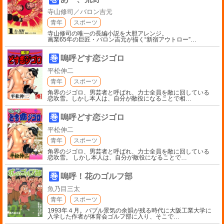
寺山修司／バロン吉元
青年
スポーツ
寺山修司の唯一の長編小説を大胆アレンジ。
画業65年の巨匠・バロン吉元が描く“新宿アウトロー”
…
巻
嗚呼どす恋ジゴロ
平松伸二
青年
スポーツ
角界のジゴロ、男芸者と呼ばれ、力士全員を敵に回している
恋吹雪。しかし本人は、自分が敵役になることで相
…
巻
嗚呼どす恋ジゴロ
平松伸二
青年
スポーツ
角界のジゴロ、男芸者と呼ばれ、力士全員を敵に回している
恋吹雪。 しかし本人は、自分が敵役になることで
…
巻
嗚呼！花のゴルフ部
魚乃目三太
青年
スポーツ
1993年４月。バブル景気の余韻が残る時代に大阪工業大学に
入学した作者が体育会ゴルフ部に入り、そこで
…