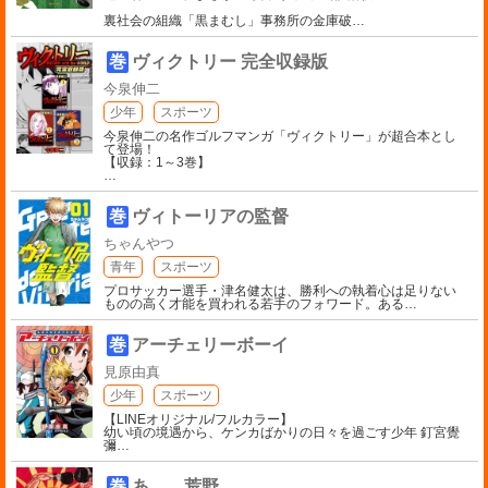
裏社会の組織「黒まむし」事務所の金庫破
…
巻
ヴィクトリー 完全収録版
今泉伸二
少年
スポーツ
今泉伸二の名作ゴルフマンガ「ヴィクトリー」が超合本とし
て登場！
【収録：1～3巻】
…
巻
ヴィトーリアの監督
ちゃんやつ
青年
スポーツ
プロサッカー選手・津名健太は、勝利への執着心は足りない
ものの高く才能を買われる若手のフォワード。ある
…
巻
アーチェリーボーイ
見原由真
少年
スポーツ
【LINEオリジナル/フルカラー】
幼い頃の境遇から、ケンカばかりの日々を過ごす少年 釘宮覺
彌
…
巻
あゝ、荒野