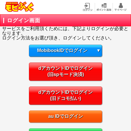
ログイン画面
サービスをご利用頂くためには、下記よりログインが必要と
なります。
ログイン方法をお選び頂き、ログインしてください。
MobibookIDでログイン
▼
dアカウントIDでログイン
(旧spモード決済)
dアカウントIDでログイン
(旧ドコモ払い)
au IDでログイン