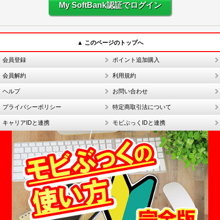
My SoftBank認証でログイン
▲ このページのトップへ
会員登録
ポイント追加購入
会員解約
利用規約
ヘルプ
お問い合わせ
プライバシーポリシー
特定商取引法について
キャリアIDと連携
モビぶっくIDと連携