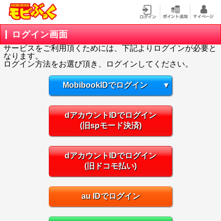
ログイン画面
サービスをご利用頂くためには、下記よりログインが必要と
なります。
ログイン方法をお選び頂き、ログインしてください。
MobibookIDでログイン
▼
dアカウントIDでログイン
(旧spモード決済)
dアカウントIDでログイン
(旧ドコモ払い)
au IDでログイン