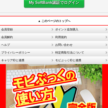
My SoftBank認証でログイン
▲ このページのトップへ
会員登録
ポイント追加購入
会員解約
利用規約
ヘルプ
お問い合わせ
プライバシーポリシー
特定商取引法について
キャリアIDと連携
モビぶっくIDと連携