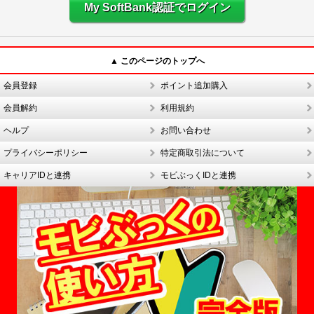
My SoftBank認証でログイン
▲ このページのトップへ
会員登録
ポイント追加購入
会員解約
利用規約
ヘルプ
お問い合わせ
プライバシーポリシー
特定商取引法について
キャリアIDと連携
モビぶっくIDと連携