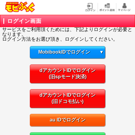
ログイン画面
サービスをご利用頂くためには、下記よりログインが必要と
なります。
ログイン方法をお選び頂き、ログインしてください。
MobibookIDでログイン
▼
dアカウントIDでログイン
(旧spモード決済)
dアカウントIDでログイン
(旧ドコモ払い)
au IDでログイン