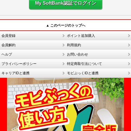
My SoftBank認証でログイン
▲ このページのトップへ
会員登録
ポイント追加購入
会員解約
利用規約
ヘルプ
お問い合わせ
プライバシーポリシー
特定商取引法について
キャリアIDと連携
モビぶっくIDと連携