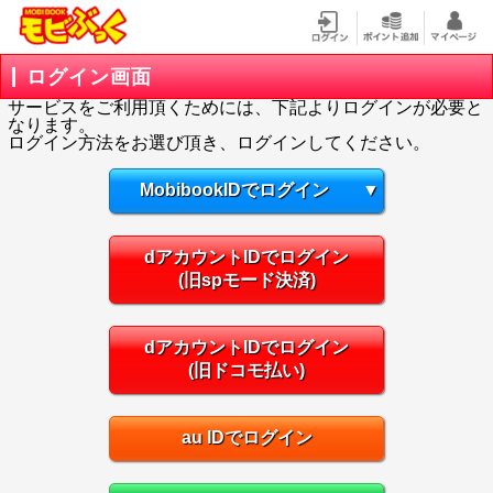
ログイン画面
サービスをご利用頂くためには、下記よりログインが必要と
なります。
ログイン方法をお選び頂き、ログインしてください。
MobibookIDでログイン
▼
dアカウントIDでログイン
(旧spモード決済)
dアカウントIDでログイン
(旧ドコモ払い)
au IDでログイン