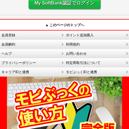
My SoftBank認証でログイン
▲ このページのトップへ
会員登録
ポイント追加購入
会員解約
利用規約
ヘルプ
お問い合わせ
プライバシーポリシー
特定商取引法について
キャリアIDと連携
モビぶっくIDと連携