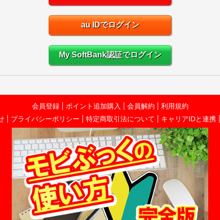
au IDでログイン
My SoftBank認証でログイン
会員登録
ポイント追加購入
会員解約
利用規約
せ
プライバシーポリシー
特定商取引法について
キャリアIDと連携