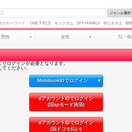
目のキーワード：
ONE PIECE
キングダム
SPY×FAMILY
辛口オネエ
期
男性
女性
TL・B
よりログインが必要となります。
してください。
MobibookIDでログイン
▼
dアカウントIDでログイン
(旧spモード決済)
dアカウントIDでログイン
(旧ドコモ払い)