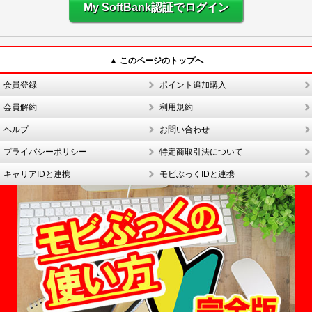
My SoftBank認証でログイン
▲ このページのトップへ
会員登録
ポイント追加購入
会員解約
利用規約
ヘルプ
お問い合わせ
プライバシーポリシー
特定商取引法について
キャリアIDと連携
モビぶっくIDと連携