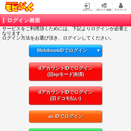
ログイン画面
サービスをご利用頂くためには、下記よりログインが必要と
なります。
ログイン方法をお選び頂き、ログインしてください。
MobibookIDでログイン
▼
dアカウントIDでログイン
(旧spモード決済)
dアカウントIDでログイン
(旧ドコモ払い)
au IDでログイン