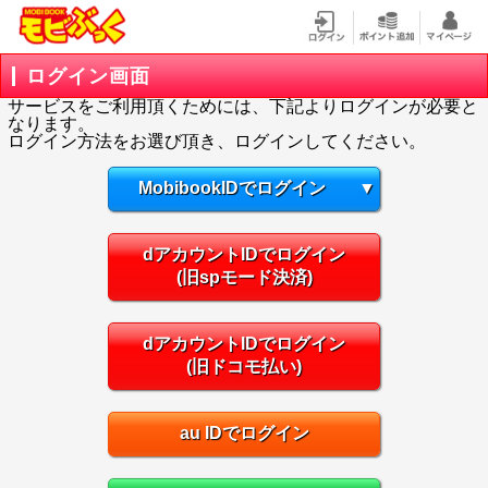
ログイン画面
サービスをご利用頂くためには、下記よりログインが必要と
なります。
ログイン方法をお選び頂き、ログインしてください。
MobibookIDでログイン
▼
dアカウントIDでログイン
(旧spモード決済)
dアカウントIDでログイン
(旧ドコモ払い)
au IDでログイン