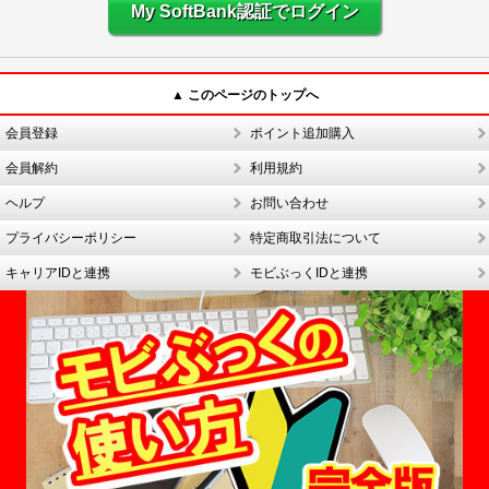
My SoftBank認証でログイン
▲ このページのトップへ
会員登録
ポイント追加購入
会員解約
利用規約
ヘルプ
お問い合わせ
プライバシーポリシー
特定商取引法について
キャリアIDと連携
モビぶっくIDと連携