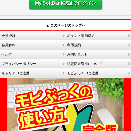
My SoftBank認証でログイン
▲ このページのトップへ
会員登録
ポイント追加購入
会員解約
利用規約
ヘルプ
お問い合わせ
プライバシーポリシー
特定商取引法について
キャリアIDと連携
モビぶっくIDと連携