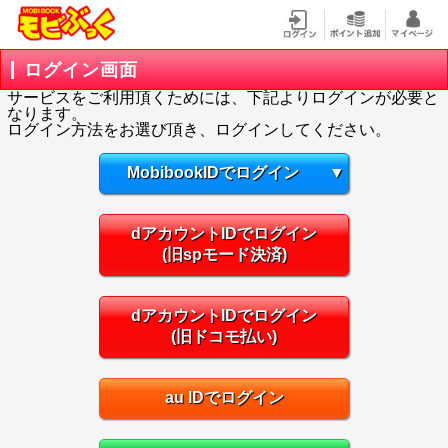
ログイン画面
サービスをご利用頂くためには、下記よりログインが必要と
なります。
ログイン方法をお選び頂き、ログインしてください。
MobibookIDでログイン
▼
dアカウントIDでログイン
(旧spモード決済)
dアカウントIDでログイン
(旧ドコモ払い)
au IDでログイン